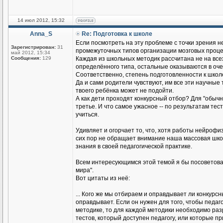
14 июл 2012, 15:32
Anna_S
Re: Подготовка к школе
Если посмотреть на эту проблемe с точки зрения 
Зарегистрирован:
31
промежуточных типов организации мозговых процес
май 2012, 15:34
Сообщения:
129
Каждая из школьных методик рассчитана не на всех
определённого типа, остальные оказываются в оч
Соответственно, степень подготовленности к школ
Да и сами родители чувствуют, им все эти научные
твоего ребёнка может не подойти.
А как дети проходят конкурсный отбор? Для "обычн
третье. И что самое ужасное -- по результатам те
учиться.
Удивляет и огорчает то, что, хотя работы нейрофи
сих пор не обращает внимание наша массовая шко
знания в своей педагогической практике.
Всем интересующимся этой темой я бы посоветовала
мира".
Вот цитаты из неё:
... Кого же мы отбираем и оправдывает ли конкурс
оправдывает. Если он нужен для того, чтобы педаго
методике, то для каждой методики необходимо разр
тестов, который доступен педагогу, или которые 