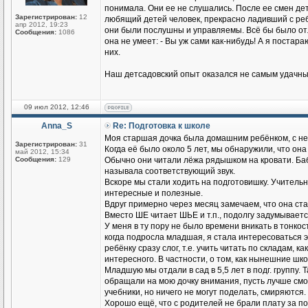
понимала. Они ее не слушались. После ее смен де
Зарегистрирован:
12
любящий детей человек, прекрасно ладивший с реб
апр 2012, 19:23
они были послушны и управляемы. Всё бы было отл
Сообщения:
1086
она не умеет: - Вы уж сами как-нибудь! А я постар
них.
Наш детсадовский опыт оказался не самым удачным
09 июл 2012, 12:46
Anna_S
Re: Подготовка к школе
Моя старшая дочка была домашним ребёнком, с не
Зарегистрирован:
31
Когда её было около 5 лет, мы обнаружили, что она
май 2012, 15:34
Сообщения:
129
Обычно они читали лёжа рядышком на кровати. Бабу
называла соответствующий звук.
Вскоре мы стали ходить на подготовишку. Учительн
интересные и полезные.
Вдруг примерно через месяц замечаем, что она ста
Вместо ШЕ читает ШЬЕ и т.п., подолгу задумывает
У меня в ту пору не было времени вникать в тонкос
когда подросла младшая, я стала интересоваться э
ребёнку сразу слог, т.е. учить читать по складам, ка
интересного. В частности, о том, как нынешние шк
Младшую мы отдали в сад в 5,5 лет в подг. группу.
обращали на мою дочку внимания, пусть лучше смот
учебники, но ничего не могут поделать, смиряются.
Хорошо ещё, что с родителей не брали плату за под