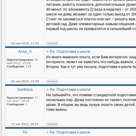
питание, работа психолога, дополнительные уроки 
40 минут, по абонементу (2 раза в неделю) – от 3
школе на дому, возьмет за один только выезд от 30
Стоит ли заниматься платно или нет – решать вам.
детский сад. Даже элементарные навыки общения с
первый год школы не превратится в сильнейший ст
03 ноя 2016, 17:24
Anna_S
Re: Подготовка к школе
Из моего мамского опыта, если Вам интересно: надо
Зарегистрирован:
31
интернете, может не заметить что-нибудь важное, с
май 2012, 15:34
Сообщения:
129
Второе. Как я тут уже писала, подготовка к школе 
03 ноя 2016, 23:39
Svetilana
Re: Подготовка к школе
Не забывайте, что помимо стандартной подготовки 
Зарегистрирован:
17
нескольких пар. Дочка постоянно их теряет, поэтом
окт 2017, 18:05
Сообщения:
1
уроке. В общем, вы ведь лучше знаете своих дете
тоже важны.
17 окт 2017, 18:14
Tor
Re: Подготовка к школе