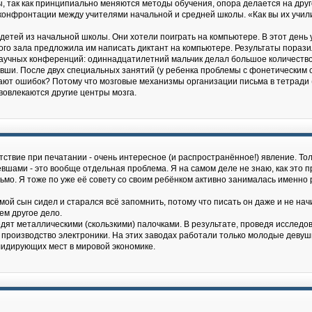
, так как принципиально меняются методы обучения, опора делается на дру
конфронтации между учителями начальной и средней школы. «Как вы их учили
тей из начальной школы. Они хотели поиграть на компьютере. В этот день у 
го зала предложила им написать диктант на компьютере. Результаты поразил
научных конференций: одиннадцатилетний мальчик делал большое количество 
евши. После двух специальных занятий (у ребенка проблемы с фонетическим с
ают ошибок? Потому что мозговые механизмы организации письма в тетради (
 вовлекаются другие центры мозга.
утствие при печатании - очень интересное (и распространённое!) явление. Тол
евшами - это вообще отдельная проблема. Я на самом деле не знаю, как это 
сьмо. Я тоже по уже её совету со своим ребёнком активно занималась именн
 мой сын сидел и старался всё запомнить, потому что писать он даже и не нач
ем другое дело.
дят металлическими (скользкими) палочками. В результате, проведя исследов
производство электроники. На этих заводах работали только молодые девушки
лидирующих мест в мировой экономике.