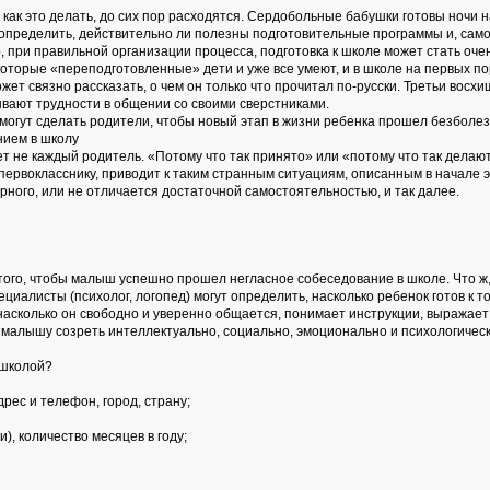
 и как это делать, до сих пор расходятся. Сердобольные бабушки готовы ноч
 определить, действительно ли полезны подготовительные программы и, самое 
 при правильной организации процесса, подготовка к школе может стать очен
оторые «переподготовленные» дети и уже все умеют, и в школе на первых по
ожет связно рассказать, о чем он только что прочитал по-русски. Третьи восх
тывают трудности в общении со своими сверстниками.
о могут сделать родители, чтобы новый этап в жизни ребенка прошел безболе
нием в школу
ает не каждый родитель. «Потому что так принято» или «потому что так дела
первокласснику, приводит к таким странным ситуациям, описанным в начале 
арного, или не отличается достаточной самостоятельностью, и так далее.
 того, чтобы малыш успешно прошел негласное собеседование в школе. Что ж,
иалисты (психолог, логопед) могут определить, насколько ребенок готов к то
насколько он свободно и уверенно общается, понимает инструкции, выражает
 малышу созреть интеллектуально, социально, эмоционально и психологически
 школой?
рес и телефон, город, страну;
), количество месяцев в году;