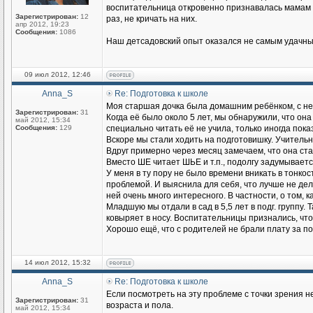
воспитательница откровенно признавалась мамам в 
Зарегистрирован:
12
раз, не кричать на них.
апр 2012, 19:23
Сообщения:
1086
Наш детсадовский опыт оказался не самым удачным
09 июл 2012, 12:46
Anna_S
Re: Подготовка к школе
Моя старшая дочка была домашним ребёнком, с не
Зарегистрирован:
31
Когда её было около 5 лет, мы обнаружили, что она
май 2012, 15:34
Сообщения:
129
специально читать её не учила, только иногда пок
Вскоре мы стали ходить на подготовишку. Учительн
Вдруг примерно через месяц замечаем, что она ста
Вместо ШЕ читает ШЬЕ и т.п., подолгу задумывает
У меня в ту пору не было времени вникать в тонкос
проблемой. И выяснила для себя, что лучше не делит
ней очень много интересного. В частности, о том,
Младшую мы отдали в сад в 5,5 лет в подг. группу
ковыряет в носу. Воспитательницы признались, что
Хорошо ещё, что с родителей не брали плату за под
14 июл 2012, 15:32
Anna_S
Re: Подготовка к школе
Если посмотреть на эту проблемe с точки зрения 
Зарегистрирован:
31
возраста и пола.
май 2012, 15:34