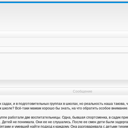
Сообщение
х садах, и в подготовительных группах в школах, но реальность наша такова,
к к школе? Всё-таки мамам хорошо бы знать, на что обратить особое внимание
х группе работали две воспитательницы. Одна, бывшая спортсменка, в садик п
ми. Детей не понимала. Они ее не слушались. После ее смен дети были задер
ятами и умевший найти подход к каждому. Она разговаривала с детьми тихим