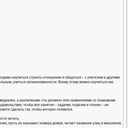
ходимо научиться строить отношения и общаться – с учителем и другими
ельным, учиться организованности. Всему этому можно научиться как
ивидуален, а различными «ты должен» или сравнениями со знакомыми
овольствие, чтобы все занятия – задачки, поделки и чтение – не
можете сделать так, чтобы интерес появился.
есте читать;
чек, пусть он называет номера домов, читает названия улиц и магазинов.