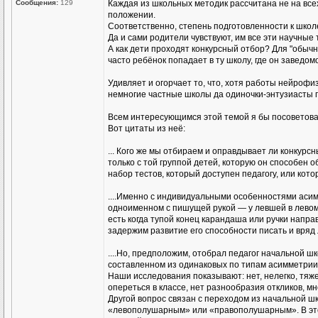
Сообщения:
129
Каждая из школьных методик рассчитана не на всех
положении.
Соответственно, степень подготовленности к школ
Да и сами родители чувствуют, им все эти научные
А как дети проходят конкурсный отбор? Для "обычн
часто ребёнок попадает в ту школу, где он заведом
Удивляет и огорчает то, что, хотя работы нейроф
немногие частные школы да одиночки-энтузиасты п
Всем интересующимся этой темой я бы посоветовала
Вот цитаты из неё:
... Кого же мы отбираем и оправдывает ли конкурсн
только с той группой детей, которую он способен 
набор тестов, который доступен педагогу, или ко
....Именно с индивидуальными особенностями асим
одноименном с пишущей рукой — у левшей в левом, 
есть когда тупой конец карандаша или ручки направ
задержим развитие его способности писать и вряд 
....Но, предположим, отобрал педагог начальной шк
составленном из одинаковых по типам асимметрии м
Наши исследования показывают: нет, нелегко, тяж
опереться в классе, нет разнообразия откликов, 
Другой вопрос связан с переходом из начальной ш
«левополушарным» или «правополушарным». В этом 