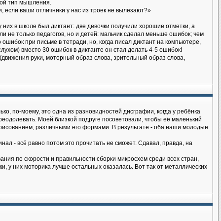
гой тип мышления.
, если ваши отличники у нас из троек не вылезают?»
них в школе был диктант: две девочки получили хорошие отметки, а
и не только педагогов, но и детей: мальчик сделал меньше ошибок; чем
ошибок при письме в тетради, но, когда писал диктант на компьютере,
лухом) вместо 30 ошибок в диктанте он стал делать 4-5 ошибок!
движения руки, моторный образ слова, зрительный образ слова,
ько, по-моему, это одна из разновидностей дисграфии, когда у ребёнка
преодолевать. Моей близкой подруге посоветовали, чтобы её маленький
о рисованием, различными его формами. В результате - оба наши молодые
инал - всё равно потом это прочитать не сможет. Сдавал, правда, на
ания по скорости и правильности сборки микросхем среди всех стран,
, у них моторика лучше остальных оказалась. Вот так от металлических