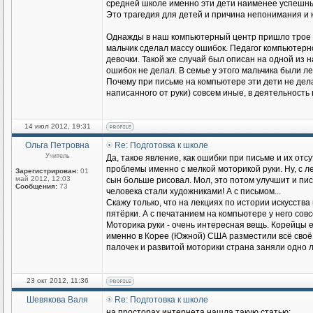
средней школе именно эти дети наименее успешны
Это трагедия для детей и причина непонимания и 
Однажды в наш компьютерный центр пришло трое де
мальчик сделал массу ошибок. Педагог компьютерно
девочки. Такой же случай был описан на одной из 
ошибок не делал. В семье у этого мальчика были л
Почему при письме на компьютере эти дети не дел
написанного от руки) совсем иные, в деятельность
14 июл 2012, 19:31
Ольга Петровна
Re: Подготовка к школе
Учитель
Да, такое явление, как ошибки при письме и их отс
проблемы именно с мелкой моторикой руки. Ну, с л
Зарегистрирован:
01
май 2012, 12:03
сын больше рисовал. Мол, это потом улучшит и пи
Сообщения:
73
человека стали художниками! А с письмом...
Скажу только, что на лекциях по истории искусства
пятёрки. А с печатанием на компьютере у него совс
Моторика руки - очень интересная вещь. Корейцы е
именно в Корее (Южной) США разместили всё своё 
палочек и развитой моторики страна заняли одно 
23 окт 2012, 11:36
Шевякова Валя
Re: Подготовка к школе
на просторах интернета нашла такую статью: