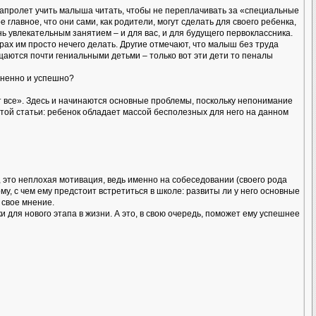
и напролет учить малыша читать, чтобы не переплачивать за «специальные
главное, что они сами, как родители, могут сделать для своего ребенка,
ь увлекательным занятием – и для вас, и для будущего первоклассника.
рах им просто нечего делать. Другие отмечают, что малыш без труда
ищаются почти гениальными детьми – только вот эти дети то пеналы
зненно и успешно?
ют все». Здесь и начинаются основные проблемы, поскольку непонимание
этой статьи: ребенок обладает массой бесполезных для него на данном
 это неплохая мотивация, ведь именно на собеседовании (своего рода
му, с чем ему предстоит встретиться в школе: развиты ли у него основные
 свое мнение.
 для нового этапа в жизни. А это, в свою очередь, поможет ему успешнее