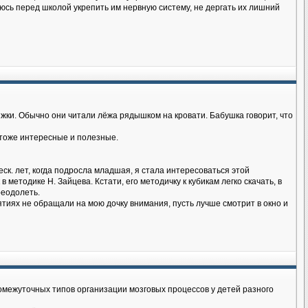
аюсь перед школой укрепить им нервную систему, не дергать их лишний
нижки. Обычно они читали лёжа рядышком на кровати. Бабушка говорит, что
 тоже интересные и полезные.
еск. лет, когда подросла младшая, я стала интересоваться этой
в методике Н. Зайцева. Кстати, его методичку к кубикам легко скачать, в
реодолеть.
нятиях не обращали на мою дочку внимания, пусть лучше смотрит в окно и
ромежуточных типов организации мозговых процессов у детей разного