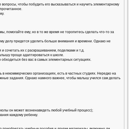
е вопросы, чтобы побудить его высказываться и научить элементарному
 прочитанное.
ку.
ы, помогайте ему, но в то же время не торопитесь сделать что-то за
рому делу придется уделить больше внимания и времени. Однако не
и сочетать их с раскрашиванием, поделками и т.д.
малышу проще адаптироваться к школе.
о обходиться без вас в самых элементарных ситуациях.
ь в некоммерческих организациях, есть в частных студиях. Нередко на
ужные задания. Однако намного важнее, чтобы малыш учился сам делать
 школы он может возненавидеть любой учебный процесс);
мания каждому ребенку.
но приобретать учебные пособия и другие материалы, включено ли