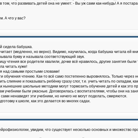
том, что развивать детей она не умеет: - Вы уж сами как-нибудь! А я постар
. А что у вас?
й сидела бабушка.
 читает (медленно, но верно). Видимо, научилась, когда бабушка читала ей к
азывала букву и называла соответствующий звук.
ицу чтения все родители хвалили, дочке всё нравилось, другие занятия были
ла читать хуже!
ся над самыми простыми словами!
ти обучения чтению. Как-то всё само постепенно выровнялось. Только через н
ь слияние и показывать ребёнку сразу слог, т.е. учить читать по складам, как 
 как нынешние школьные методики могут тормозить обучение детей и как это п
. Там учебники были ужасные. Договорилась с воспитателями, чтобы они на за
 сами ненавидят эти учебники, но ничего не могут поделать, смиряются.
готовку к школе, как это делается во многих садах.
нейрофизиологии, увидим, что существует несколько основных и множество п