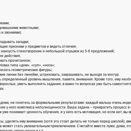
иками;
 домашними животными;
 и звонкими).
гадывать загадки;
щие признаки у предметов и видеть отличия;
ь наизусть стихотворение и небольшой отрывок из 5-6 предложений;
ие действия;
мать прочитанное;
ловах типа «дом», «суп», «нога»;
резать геометрические фигуры;
кие линии без линейки, штриховать, закрашивать, не выходя за контур.
ть определенный уровень мышления, памяти, внимания. Кроме того, ему необ
зрослых, уметь выполнять задания, в каких-то вопросах уже быть самостоят
ах.
м дома, не гонитесь за формальными результатами: каждый малыш очень инд
е у него комплекса неполноценности. Ваша задача – превратить процесс в уд
 уже понимает ценность обучения, и у него есть мотивация, но если нет, вы 
ы, уделять ему внимание (хотя это стоит делать не только перед школой), вм
а может стать увлекательным приключением. Считайте вместе лужи, дома, пти
рушки, герои сказок и т.д.