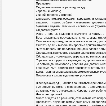
Праздники.
Он должен понимать разницу между:
«право» и «лево»;
улицей, городом и страной;
фруктами, ягодами, овощами, деревьями и кустарн
зверями, птицами, рыбами, насекомыми, дикими и
буквами и звуками, гласными и согласными (глухими
Он должен уметь:
Решать простые задачки (в том числе на логику), от
Восстанавливать последовательность, выделять об
Описывать картинку, пересказывать историю, учит
Считать до 10 и выполнять простые арифметическ
Читать небольшие предложения (до 5 слов) и пони
Определять количество звуков и слогов в простых с
Обращаться с ножницами, вырезать по контуру, вы
Управляться с ручкой и карандашом, проводить чет
То есть на данном этапе у ребенка уже должен бы
ребятами, быть вежливым и признавать авторитет в
дома, так и на специальных подготовительных курс
Подготовка к школе в домашних условиях
В первую очередь, начиная заниматься с ребенко
ему детьми вы можете спровоцировать формировани
вызывало у него отторжения. Хорошо, если ребенок
Что можно делать?
Много общаться с ребенком, отвечать на его вопрос
Превратить обучение в игру: даже обычная прогулк
Дома на занятия к нему могут приходить любимые иг