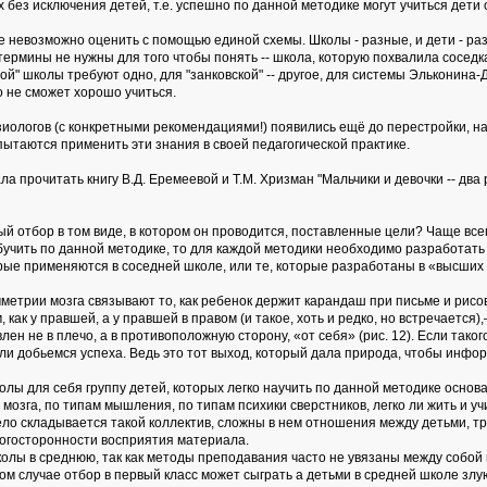
 без исключения детей, т.е. успешно по данной методике могут учиться дет
е невозможно оценить с помощью единой схемы. Школы - разные, и дети - ра
 термины не нужны для того чтобы понять -- школа, которую похвалила соседк
ой" школы требуют одно, для "занковской" -- другое, для системы Эльконина-Д
о не сможет хорошо учиться.
изиологов (с конкретными рекомендациями!) появились ещё до перестройки, н
ытаются применить эти знания в своей педагогической практике.
 прочитать книгу В.Д. Еремеевой и Т.М. Хризман "Мальчики и девочки -- два 
ый отбор в том виде, в котором он проводится, поставленные цели? Чаще всег
обучить по данной методике, то для каждой методики необходимо разработать 
торые применяются в соседней школе, или те, которые разработаны в «высших
метрии мозга связывают то, как ребенок держит карандаш при письме и рисо
как у правшей, а у правшей в правом (и такое, хоть и редко, но встречается
лен не в плечо, а в противоположную сторону, «от себя» (рис. 12). Если таког
ли добьемся успеха. Ведь это тот выход, который дала природа, чтобы инфор
олы для себя группу детей, которых легко научить по данной методике основа
озга, по типам мышления, по типам психики сверстников, легко ли жить и учи
ело складывается такой коллектив, сложны в нем отношения между детьми, тр
многосторонности восприятия материала.
колы в среднюю, так как методы преподавания часто не увязаны между собой
случае отбор в первый класс может сыграть а детьми в средней школе злую 