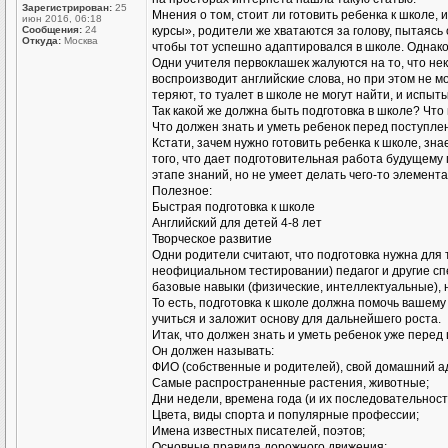
Зарегистрирован:
25
Мнения о том, стоит ли готовить ребенка к школе,
июн 2016, 06:18
Сообщения:
24
курсы», родители же хватаются за голову, пытаясь
Откуда:
Москва
чтобы тот успешно адаптировался в школе. Однако,
Одни учителя первоклашек жалуются на то, что нек
воспроизводит английские слова, но при этом не м
теряют, то туалет в школе не могут найти, и испы
Так какой же должна быть подготовка в школе? Чт
Что должен знать и уметь ребенок перед поступле
Кстати, зачем нужно готовить ребенка к школе, зн
того, что дает подготовительная работа будущему 
этапе знаний, но не умеет делать чего-то элемент
Полезное:
Быстрая подготовка к школе
Английский для детей 4-8 лет
Творческое развитие
Одни родители считают, что подготовка нужна для
неофициальном тестировании) педагог и другие спец
базовые навыки (физические, интеллектуальные), 
То есть, подготовка к школе должна помочь вашему
учиться и заложит основу для дальнейшего роста.
Итак, что должен знать и уметь ребенок уже перед
Он должен называть:
ФИО (собственные и родителей), свой домашний ад
Самые распространенные растения, животные;
Дни недели, времена года (и их последовательности
Цвета, виды спорта и популярные профессии;
Имена известных писателей, поэтов;
Основные правила дорожного движения;