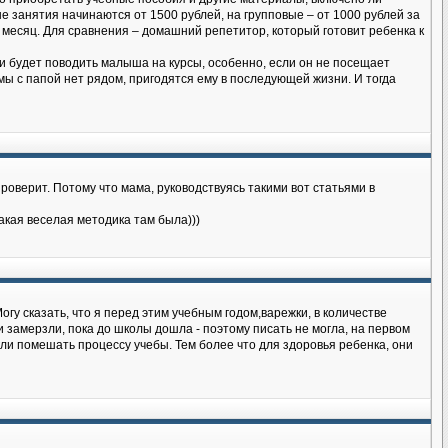
е занятия начинаются от 1500 рублей, на групповые – от 1000 рублей за
 в месяц. Для сравнения – домашний репетитор, который готовит ребенка к
ки будет поводить малыша на курсы, особенно, если он не посещает
ы с папой нет рядом, пригодятся ему в последующей жизни. И тогда
проверит. Потому что мама, руководствуясь такими вот статьями в
такая веселая методика там была)))
у сказать, что я перед этим учебным годом,варежки, в количестве
ки замерзли, пока до школы дошла - поэтому писать не могла, на первом
ли помешать процессу учебы. Тем более что для здоровья ребенка, они