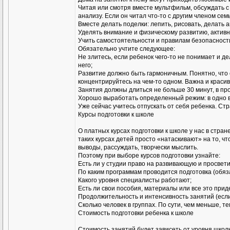
Читая или смотря вместе мультфильм, обсуждать с
анализу. Если он читал что-то с другим членом се
Вместе делать поделки: лепить, рисовать, делать а
Уделять внимание и физическому развитию, активн
Учить самостоятельности и правилам безопасности
Обязательно учтите следующее:
Не злитесь, если ребенок чего-то не понимает и д
него;
Развитие должно быть гармоничным. Понятно, что е
концентрируйтесь на чем-то одном. Важна и красив
Занятия должны длиться не больше 30 минут, в пр
Хорошо выработать определенный режим: в одно вр
Уже сейчас учитесь отпускать от себя ребенка. Ст
Курсы подготовки к школе
О платных курсах подготовки к школе у нас в стран
таких курсах детей просто «натаскивают» на то, 
выводы, рассуждать, творчески мыслить.
Поэтому при выборе курсов подготовки узнайте:
Есть ли у студии право на развивающую и просвет
По каким программам проводится подготовка (обяз
Какого уровня специалисты работают;
Есть ли свои пособия, материалы или все это при
Продолжительность и интенсивность занятий (если
Сколько человек в группах. По сути, чем меньше, 
Стоимость подготовки ребенка к школе
Стоимость занятий будет зависеть от уровня школ