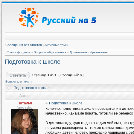
Сообщения без ответов
|
Активные темы
Список форумов
»
Вопросы образования
»
Дошкольное образование
Подготовка к школе
Страница
1
из
1
[ Сообщений: 8 ]
Версия для печати
Подготовка к школе
Автор
Наталья
Подготовка к школе
Автор сайта
Конечно, подготовка к школе проводится и в детски
качественно. Как маме понять, готов ли ее ребено
В детском саду, куда когда-то ходил мой сын, в и
не умела разговаривать - только криком, команда
любящий детей человек, прекрасно ладивший с реб