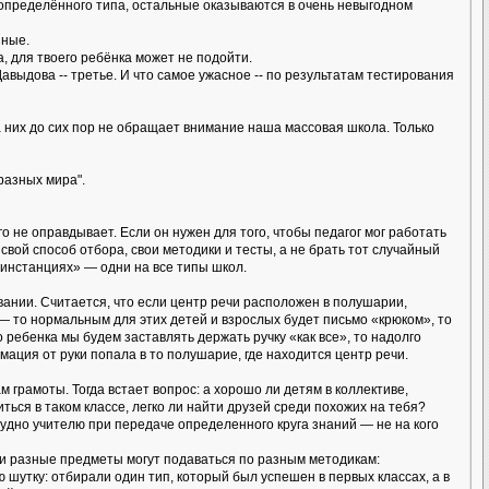
и определённого типа, остальные оказываются в очень невыгодном
зные.
а, для твоего ребёнка может не подойти.
авыдова -- третье. И что самое ужасное -- по результатам тестирования
а них до сих пор не обращает внимание наша массовая школа. Только
разных мира".
о не оправдывает. Если он нужен для того, чтобы педагог мог работать
свой способ отбора, свои методики и тесты, а не брать тот случайный
 инстанциях» — одни на все типы школ.
вании. Считается, что если центр речи расположен в полушарии,
),— то нормальным для этих детей и взрослых будет письмо «крюком», то
о ребенка мы будем заставлять держать ручку «как все», то надолго
мация от руки попала в то полушарие, где находится центр речи.
м грамоты. Тогда встает вопрос: а хорошо ли детям в коллективе,
ться в таком классе, легко ли найти друзей среди похожих на тебя?
удно учителю при передаче определенного круга знаний — не на кого
 и разные предметы могут подаваться по разным методикам:
шутку: отбирали один тип, который был успешен в первых классах, а в