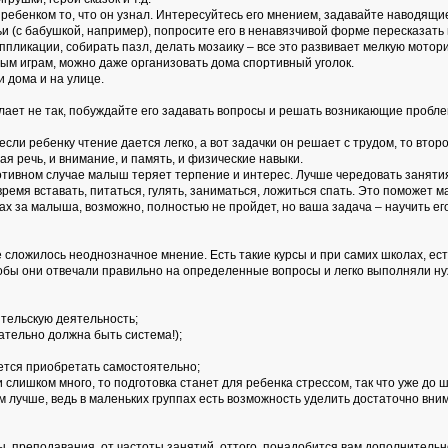
 ребенком то, что он узнал. Интересуйтесь его мнением, задавайте наводящи
мьи (с бабушкой, например), попросите его в ненавязчивой форме пересказать
ппликации, собирать пазл, делать мозаику – все это развивает мелкую мотори
ым играм, можно даже организовать дома спортивный уголок.
 дома и на улице.
елает не так, побуждайте его задавать вопросы и решать возникающие проблем
сли ребенку чтение дается легко, а вот задачки он решает с трудом, то вто
ая речь, и внимание, и память, и физические навыки.
отивном случае малыш теряет терпение и интерес. Лучше чередовать занятия 
емя вставать, питаться, гулять, заниматься, ложиться спать. Это поможет 
рах за малыша, возможно, полностью не пройдет, но ваша задача – научить ег
е сложилось неоднозначное мнение. Есть такие курсы и при самих школах, ест
чтобы они отвечали правильно на определенные вопросы и легко выполняли н
ительскую деятельность;
ательно должна быть система!);
дется приобретать самостоятельно;
 слишком много, то подготовка станет для ребенка стрессом, так что уже до
тем лучше, ведь в маленьких группах есть возможность уделить достаточно вни
ы, преподавания, от частоты занятий, оттого, понадобится вам дополнитель