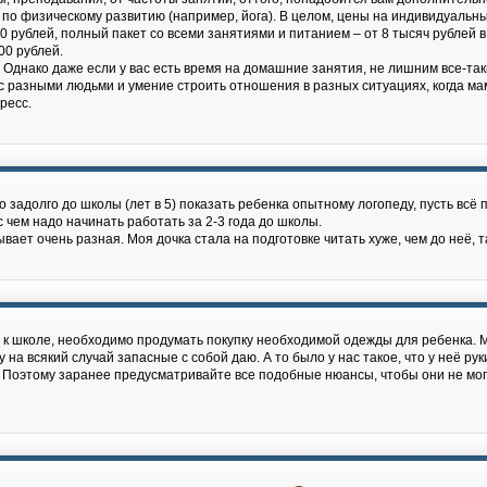
по физическому развитию (например, йога). В целом, цены на индивидуальны
500 рублей, полный пакет со всеми занятиями и питанием – от 8 тысяч рублей
00 рублей.
 Однако даже если у вас есть время на домашние занятия, не лишним все-та
 разными людьми и умение строить отношения в разных ситуациях, когда мам
ресс.
 задолго до школы (лет в 5) показать ребенка опытному логопеду, пусть всё 
 чем надо начинать работать за 2-3 года до школы.
бывает очень разная. Моя дочка стала на подготовке читать хуже, чем до неё, 
к школе, необходимо продумать покупку необходимой одежды для ребенка. Мог
у на всякий случай запасные с собой даю. А то было у нас такое, что у неё ру
й. Поэтому заранее предусматривайте все подобные нюансы, чтобы они не мог