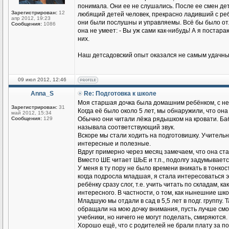
понимала. Они ее не слушались. После ее смен де
Зарегистрирован:
12
любящий детей человек, прекрасно ладивший с реб
апр 2012, 19:23
они были послушны и управляемы. Всё бы было отл
Сообщения:
1086
она не умеет: - Вы уж сами как-нибудь! А я постар
них.
Наш детсадовский опыт оказался не самым удачным
09 июл 2012, 12:46
Anna_S
Re: Подготовка к школе
Моя старшая дочка была домашним ребёнком, с не
Зарегистрирован:
31
Когда её было около 5 лет, мы обнаружили, что она
май 2012, 15:34
Сообщения:
129
Обычно они читали лёжа рядышком на кровати. Бабу
называла соответствующий звук.
Вскоре мы стали ходить на подготовишку. Учительн
интересные и полезные.
Вдруг примерно через месяц замечаем, что она ста
Вместо ШЕ читает ШЬЕ и т.п., подолгу задумывает
У меня в ту пору не было времени вникать в тонкос
когда подросла младшая, я стала интересоваться э
ребёнку сразу слог, т.е. учить читать по складам, ка
интересного. В частности, о том, как нынешние шк
Младшую мы отдали в сад в 5,5 лет в подг. группу.
обращали на мою дочку внимания, пусть лучше смот
учебники, но ничего не могут поделать, смиряются.
Хорошо ещё, что с родителей не брали плату за под