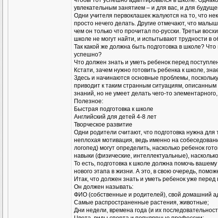
чтобы тот успешно адаптировался в школе. Однако
увлекательным занятием – и для вас, и для будуще
Одни учителя первоклашек жалуются на то, что не
просто нечего делать. Другие отмечают, что малыш
чем он только что прочитал по-русски. Третьи восх
школе не могут найти, и испытывают трудности в 
Так какой же должна быть подготовка в школе? Что
успешно?
Что должен знать и уметь ребенок перед поступле
Кстати, зачем нужно готовить ребенка к школе, зна
Здесь и начинаются основные проблемы, поскольку
приводит к таким странным ситуациям, описанным 
знаний, но не умеет делать чего-то элементарного
Полезное:
Быстрая подготовка к школе
Английский для детей 4-8 лет
Творческое развитие
Одни родители считают, что подготовка нужна для
неплохая мотивация, ведь именно на собеседовани
логопед) могут определить, насколько ребенок гото
навыки (физические, интеллектуальные), наскольк
То есть, подготовка к школе должна помочь вашем
нового этапа в жизни. А это, в свою очередь, помо
Итак, что должен знать и уметь ребенок уже перед
Он должен называть:
ФИО (собственные и родителей), свой домашний ад
Самые распространенные растения, животные;
Дни недели, времена года (и их последовательности