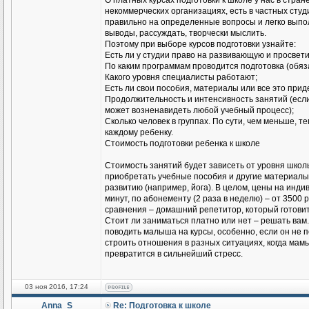
О платных курсах подготовки к школе у нас в стран
некоммерческих организациях, есть в частных студ
правильно на определенные вопросы и легко выпо
выводы, рассуждать, творчески мыслить.
Поэтому при выборе курсов подготовки узнайте:
Есть ли у студии право на развивающую и просвет
По каким программам проводится подготовка (обяз
Какого уровня специалисты работают;
Есть ли свои пособия, материалы или все это при
Продолжительность и интенсивность занятий (если 
может возненавидеть любой учебный процесс);
Сколько человек в группах. По сути, чем меньше, 
каждому ребенку.
Стоимость подготовки ребенка к школе
Стоимость занятий будет зависеть от уровня школ
приобретать учебные пособия и другие материалы,
развитию (например, йога). В целом, цены на инди
минут, по абонементу (2 раза в неделю) – от 3500 
сравнения – домашний репетитор, который готовит 
Стоит ли заниматься платно или нет – решать вам.
поводить малыша на курсы, особенно, если он не
строить отношения в разных ситуациях, когда мамы
превратится в сильнейший стресс.
03 ноя 2016, 17:24
Anna_S
Re: Подготовка к школе