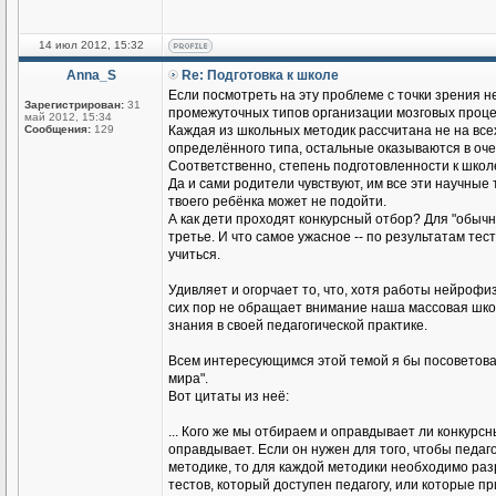
14 июл 2012, 15:32
Anna_S
Re: Подготовка к школе
Если посмотреть на эту проблемe с точки зрения 
Зарегистрирован:
31
промежуточных типов организации мозговых процес
май 2012, 15:34
Сообщения:
129
Каждая из школьных методик рассчитана не на всех
определённого типа, остальные оказываются в оч
Соответственно, степень подготовленности к школ
Да и сами родители чувствуют, им все эти научные
твоего ребёнка может не подойти.
А как дети проходят конкурсный отбор? Для "обычн
третье. И что самое ужасное -- по результатам те
учиться.
Удивляет и огорчает то, что, хотя работы нейрофи
сих пор не обращает внимание наша массовая шко
знания в своей педагогической практике.
Всем интересующимся этой темой я бы посоветовала
мира".
Вот цитаты из неё:
... Кого же мы отбираем и оправдывает ли конкурс
оправдывает. Если он нужен для того, чтобы педаго
методике, то для каждой методики необходимо разр
тестов, который доступен педагогу, или которые 