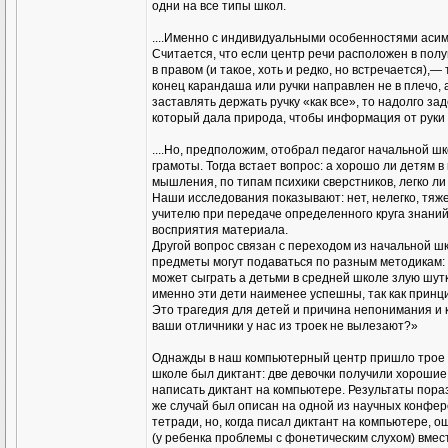
одни на все типы школ.
....Именно с индивидуальными особенностями асим
Считается, что если центр речи расположен в пол
в правом (и такое, хоть и редко, но встречается),
конец карандаша или ручки направлен не в плечо, а
заставлять держать ручку «как все», то надолго за
который дала природа, чтобы информация от руки 
....Но, предположим, отобрал педагог начальной ш
грамоты. Тогда встает вопрос: а хорошо ли детям 
мышления, по типам психики сверстников, легко ли 
Наши исследования показывают: нет, нелегко, тяж
учителю при передаче определенного круга знаний 
восприятия материала.
Другой вопрос связан с переходом из начальной ш
предметы могут подаваться по разным методикам:
может сыграть а детьми в средней школе злую шутк
именно эти дети наименее успешны, так как прин
Это трагедия для детей и причина непонимания и 
ваши отличники у нас из троек не вылезают?»
Однажды в наш компьютерный центр пришло трое де
школе был диктант: две девочки получили хорошие
написать диктант на компьютере. Результаты пораз
же случай был описан на одной из научных конфе
тетради, но, когда писал диктант на компьютере, 
(у ребенка проблемы с фонетическим слухом) вмест