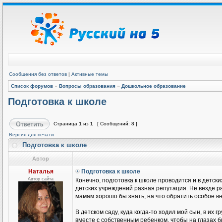
Сообщения без ответов
|
Активные темы
Список форумов
»
Вопросы образования
»
Дошкольное образование
Подготовка к школе
Страница
1
из
1
[ Сообщений: 8 ]
Версия для печати
Подготовка к школе
Автор
Наталья
Подготовка к школе
Автор сайта
Конечно, подготовка к школе проводится и в детски
детских учреждений разная репутация. Не везде ра
мамам хорошо бы знать, на что обратить особое в
В детском саду, куда когда-то ходил мой сын, в их
вместе с собственным ребенком, чтобы на глазах б