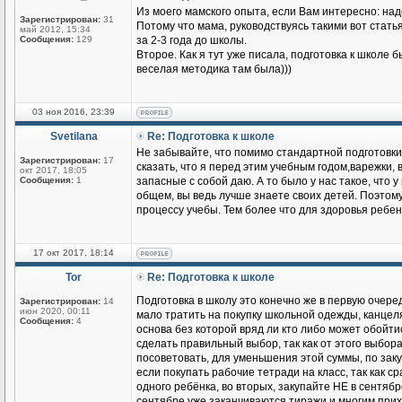
Из моего мамского опыта, если Вам интересно: надо
Зарегистрирован:
31
Потому что мама, руководствуясь такими вот стать
май 2012, 15:34
Сообщения:
129
за 2-3 года до школы.
Второе. Как я тут уже писала, подготовка к школе б
веселая методика там была)))
03 ноя 2016, 23:39
Svetilana
Re: Подготовка к школе
Не забывайте, что помимо стандартной подготовки
Зарегистрирован:
17
сказать, что я перед этим учебным годом,варежки, 
окт 2017, 18:05
Сообщения:
1
запасные с собой даю. А то было у нас такое, что у
общем, вы ведь лучше знаете своих детей. Поэто
процессу учебы. Тем более что для здоровья ребен
17 окт 2017, 18:14
Tor
Re: Подготовка к школе
Подготовка в школу это конечно же в первую очере
Зарегистрирован:
14
июн 2020, 00:11
мало тратить на покупку школьной одежды, канцеляр
Сообщения:
4
основа без которой вряд ли кто либо может обойтис
сделать правильный выбор, так как от этого выбор
посоветовать, для уменьшения этой суммы, по зак
если покупать рабочие тетради на класс, так как с
одного ребёнка, во вторых, закупайте НЕ в сентябре
сентябре уже заканчиваются тиражи и многим прихо