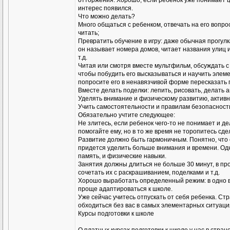
отторжения. Хорошо, если ребенок уже понимает це
интерес появился.
Что можно делать?
Много общаться с ребенком, отвечать на его вопро
читать;
Превратить обучение в игру: даже обычная прогулк
он называет номера домов, читает названия улиц и
т.д.
Читая или смотря вместе мультфильм, обсуждать с
чтобы побудить его высказываться и научить элеме
попросите его в ненавязчивой форме пересказать 
Вместе делать поделки: лепить, рисовать, делать а
Уделять внимание и физическому развитию, активн
Учить самостоятельности и правилам безопасности
Обязательно учтите следующее:
Не злитесь, если ребенок чего-то не понимает и д
помогайте ему, но в то же время не торопитесь сдел
Развитие должно быть гармоничным. Понятно, что е
придется уделить больше внимания и времени. Одна
память, и физические навыки.
Занятия должны длиться не больше 30 минут, в пр
сочетать их с раскрашиванием, поделками и т.д.
Хорошо выработать определенный режим: в одно вр
проще адаптироваться к школе.
Уже сейчас учитесь отпускать от себя ребенка. Ст
обходиться без вас в самых элементарных ситуаци
Курсы подготовки к школе