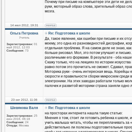
Почему при письме на компьютере эти дети не де
руки, моторный образ слова, зрительный образ сло
мозга.
14 июл 2012, 19:31
Ольга Петровна
Re: Подготовка к школе
Учитель
Да, такое явление, как ошибки при письме и их отс
моему, это одна из разновидностей дисграфии, ког
Зарегистрирован:
01
май 2012, 12:03
отдельная проблема. Я на самом деле не знаю, как
Сообщения:
73
больше рисовал. Мол, это потом улучшит и письмо.
различными его формами. В результате - оба наши 
Скажу только, что на лекциях по истории искусства
равно потом это прочитать не сможет. Сдавал, прав
Моторика руки - очень интересная вещь. Корейцы 
скорости и правильности сборки микросхем среди 
электроники. На этих заводах работали только мол
палочек и развитой моторики страна заняли одно 
23 окт 2012, 11:36
Шевякова Валя
Re: Подготовка к школе
на просторах интернета нашла такую статью:
Зарегистрирован:
25
Мнения о том, стоит ли готовить ребенка к школе, 
июн 2016, 06:18
Сообщения:
24
учить малыша читать, чтобы не переплачивать за 
Откуда:
Москва
действительно ли полезны подготовительные програ