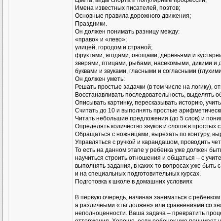
Цвета, виды спорта и популярные профессии;
Имена известных писателей, поэтов;
Основные правила дорожного движения;
Праздники.
Он должен понимать разницу между:
«право» и «лево»;
улицей, городом и страной;
фруктами, ягодами, овощами, деревьями и кустарн
зверями, птицами, рыбами, насекомыми, дикими и
буквами и звуками, гласными и согласными (глухими
Он должен уметь:
Решать простые задачки (в том числе на логику), от
Восстанавливать последовательность, выделять об
Описывать картинку, пересказывать историю, учит
Считать до 10 и выполнять простые арифметическ
Читать небольшие предложения (до 5 слов) и пони
Определять количество звуков и слогов в простых с
Обращаться с ножницами, вырезать по контуру, вы
Управляться с ручкой и карандашом, проводить чет
То есть на данном этапе у ребенка уже должен бы
научиться строить отношения и общаться – с учит
выполнять задания, в каких-то вопросах уже быть 
и на специальных подготовительных курсах.
Подготовка к школе в домашних условиях
В первую очередь, начиная заниматься с ребенко
а различными «ты должен» или сравнениями со зн
неполноценности. Ваша задача – превратить процес