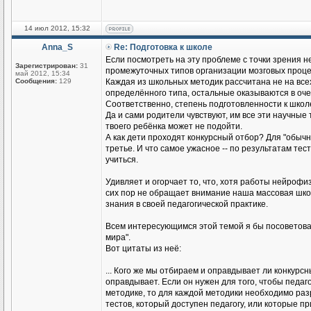
14 июл 2012, 15:32
Anna_S
Re: Подготовка к школе
Если посмотреть на эту проблемe с точки зрения 
Зарегистрирован:
31
промежуточных типов организации мозговых процес
май 2012, 15:34
Сообщения:
129
Каждая из школьных методик рассчитана не на всех
определённого типа, остальные оказываются в оч
Соответственно, степень подготовленности к школ
Да и сами родители чувствуют, им все эти научные
твоего ребёнка может не подойти.
А как дети проходят конкурсный отбор? Для "обычн
третье. И что самое ужасное -- по результатам те
учиться.
Удивляет и огорчает то, что, хотя работы нейрофи
сих пор не обращает внимание наша массовая шко
знания в своей педагогической практике.
Всем интересующимся этой темой я бы посоветовала
мира".
Вот цитаты из неё:
... Кого же мы отбираем и оправдывает ли конкурс
оправдывает. Если он нужен для того, чтобы педаго
методике, то для каждой методики необходимо разр
тестов, который доступен педагогу, или которые 