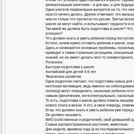
чтобы тот успешно адаптировался в школе. Однако
увлекательным занятием – и для вас, и для будуще
Одни учителя первоклашек жалуются на то, что не
просто нечего делать. Другие отмечают, что малыш
чем он только что прочитал по-русски. Третьи восх
школе не могут найти, и испытывают трудности в 
Так какой же должна быть подготовка в школе? Что
успешно?
Что должен знать и уметь ребенок перед поступле
Кстати, зачем нужно готовить ребенка к школе, зна
Здесь и начинаются основные проблемы, поскольку
приводит к таким странным ситуациям, описанным 
знаний, но не умеет делать чего-то элементарного
Полезное:
Быстрая подготовка к школе
Английский для детей 4-8 лет
Творческое развитие
Одни родители считают, что подготовка нужна для
неплохая мотивация, ведь именно на собеседовани
логопед) могут определить, насколько ребенок гото
навыки (физические, интеллектуальные), наскольк
То есть, подготовка к школе должна помочь вашем
нового этапа в жизни. А это, в свою очередь, помо
Итак, что должен знать и уметь ребенок уже перед
Он должен называть:
ФИО (собственные и родителей), свой домашний ад
Самые распространенные растения, животные;
Дни недели, времена года (и их последовательности