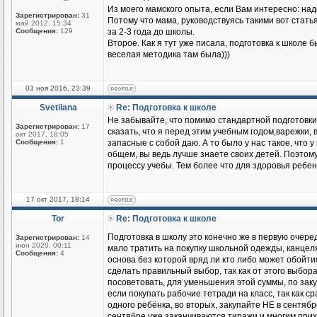
Из моего мамского опыта, если Вам интересно: надо
Зарегистрирован:
31
Потому что мама, руководствуясь такими вот стать
май 2012, 15:34
Сообщения:
129
за 2-3 года до школы.
Второе. Как я тут уже писала, подготовка к школе б
веселая методика там была)))
03 ноя 2016, 23:39
Svetilana
Re: Подготовка к школе
Не забывайте, что помимо стандартной подготовки
Зарегистрирован:
17
сказать, что я перед этим учебным годом,варежки, 
окт 2017, 18:05
Сообщения:
1
запасные с собой даю. А то было у нас такое, что у
общем, вы ведь лучше знаете своих детей. Поэто
процессу учебы. Тем более что для здоровья ребен
17 окт 2017, 18:14
Tor
Re: Подготовка к школе
Подготовка в школу это конечно же в первую очере
Зарегистрирован:
14
июн 2020, 00:11
мало тратить на покупку школьной одежды, канцеляр
Сообщения:
4
основа без которой вряд ли кто либо может обойтис
сделать правильный выбор, так как от этого выбор
посоветовать, для уменьшения этой суммы, по зак
если покупать рабочие тетради на класс, так как с
одного ребёнка, во вторых, закупайте НЕ в сентябре
сентябре уже заканчиваются тиражи и многим прихо