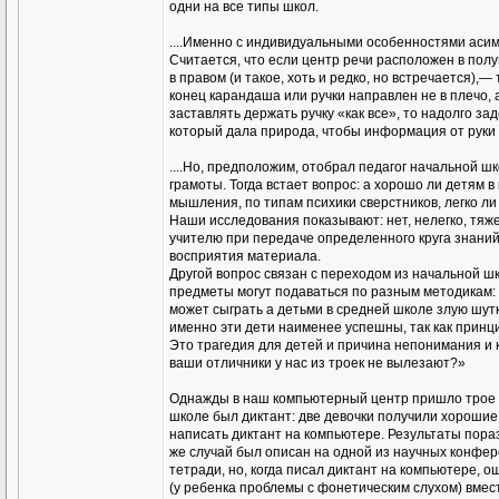
одни на все типы школ.
....Именно с индивидуальными особенностями асим
Считается, что если центр речи расположен в пол
в правом (и такое, хоть и редко, но встречается),
конец карандаша или ручки направлен не в плечо, а
заставлять держать ручку «как все», то надолго за
который дала природа, чтобы информация от руки 
....Но, предположим, отобрал педагог начальной ш
грамоты. Тогда встает вопрос: а хорошо ли детям 
мышления, по типам психики сверстников, легко ли 
Наши исследования показывают: нет, нелегко, тяж
учителю при передаче определенного круга знаний 
восприятия материала.
Другой вопрос связан с переходом из начальной ш
предметы могут подаваться по разным методикам:
может сыграть а детьми в средней школе злую шутк
именно эти дети наименее успешны, так как прин
Это трагедия для детей и причина непонимания и 
ваши отличники у нас из троек не вылезают?»
Однажды в наш компьютерный центр пришло трое де
школе был диктант: две девочки получили хорошие
написать диктант на компьютере. Результаты пораз
же случай был описан на одной из научных конфе
тетради, но, когда писал диктант на компьютере, 
(у ребенка проблемы с фонетическим слухом) вмест