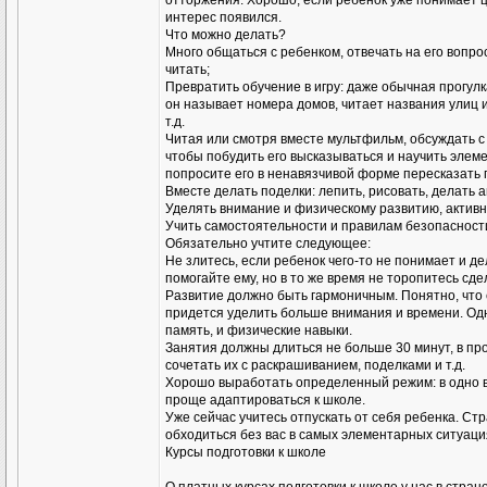
отторжения. Хорошо, если ребенок уже понимает це
интерес появился.
Что можно делать?
Много общаться с ребенком, отвечать на его вопро
читать;
Превратить обучение в игру: даже обычная прогулк
он называет номера домов, читает названия улиц и
т.д.
Читая или смотря вместе мультфильм, обсуждать с
чтобы побудить его высказываться и научить элеме
попросите его в ненавязчивой форме пересказать 
Вместе делать поделки: лепить, рисовать, делать а
Уделять внимание и физическому развитию, активн
Учить самостоятельности и правилам безопасности
Обязательно учтите следующее:
Не злитесь, если ребенок чего-то не понимает и д
помогайте ему, но в то же время не торопитесь сдел
Развитие должно быть гармоничным. Понятно, что е
придется уделить больше внимания и времени. Одна
память, и физические навыки.
Занятия должны длиться не больше 30 минут, в пр
сочетать их с раскрашиванием, поделками и т.д.
Хорошо выработать определенный режим: в одно вр
проще адаптироваться к школе.
Уже сейчас учитесь отпускать от себя ребенка. Ст
обходиться без вас в самых элементарных ситуаци
Курсы подготовки к школе