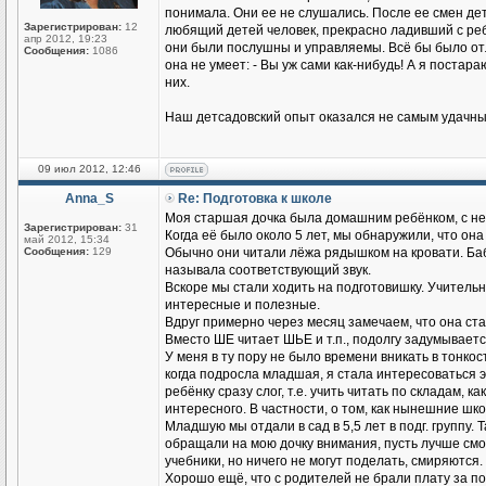
понимала. Они ее не слушались. После ее смен де
Зарегистрирован:
12
любящий детей человек, прекрасно ладивший с реб
апр 2012, 19:23
они были послушны и управляемы. Всё бы было отл
Сообщения:
1086
она не умеет: - Вы уж сами как-нибудь! А я постар
них.
Наш детсадовский опыт оказался не самым удачным
09 июл 2012, 12:46
Anna_S
Re: Подготовка к школе
Моя старшая дочка была домашним ребёнком, с не
Зарегистрирован:
31
Когда её было около 5 лет, мы обнаружили, что она
май 2012, 15:34
Сообщения:
129
Обычно они читали лёжа рядышком на кровати. Бабу
называла соответствующий звук.
Вскоре мы стали ходить на подготовишку. Учительн
интересные и полезные.
Вдруг примерно через месяц замечаем, что она ста
Вместо ШЕ читает ШЬЕ и т.п., подолгу задумывает
У меня в ту пору не было времени вникать в тонкос
когда подросла младшая, я стала интересоваться э
ребёнку сразу слог, т.е. учить читать по складам, ка
интересного. В частности, о том, как нынешние шк
Младшую мы отдали в сад в 5,5 лет в подг. группу.
обращали на мою дочку внимания, пусть лучше смот
учебники, но ничего не могут поделать, смиряются.
Хорошо ещё, что с родителей не брали плату за под