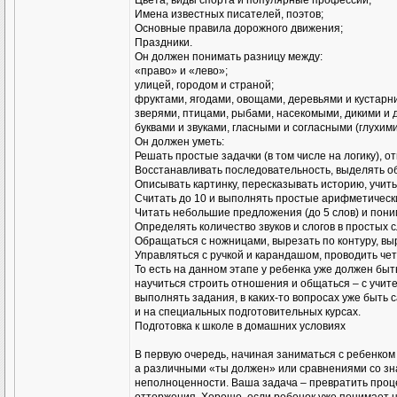
Цвета, виды спорта и популярные профессии;
Имена известных писателей, поэтов;
Основные правила дорожного движения;
Праздники.
Он должен понимать разницу между:
«право» и «лево»;
улицей, городом и страной;
фруктами, ягодами, овощами, деревьями и кустарн
зверями, птицами, рыбами, насекомыми, дикими и
буквами и звуками, гласными и согласными (глухими
Он должен уметь:
Решать простые задачки (в том числе на логику), от
Восстанавливать последовательность, выделять об
Описывать картинку, пересказывать историю, учит
Считать до 10 и выполнять простые арифметическ
Читать небольшие предложения (до 5 слов) и пони
Определять количество звуков и слогов в простых с
Обращаться с ножницами, вырезать по контуру, вы
Управляться с ручкой и карандашом, проводить чет
То есть на данном этапе у ребенка уже должен бы
научиться строить отношения и общаться – с учит
выполнять задания, в каких-то вопросах уже быть 
и на специальных подготовительных курсах.
Подготовка к школе в домашних условиях
В первую очередь, начиная заниматься с ребенко
а различными «ты должен» или сравнениями со зн
неполноценности. Ваша задача – превратить процес