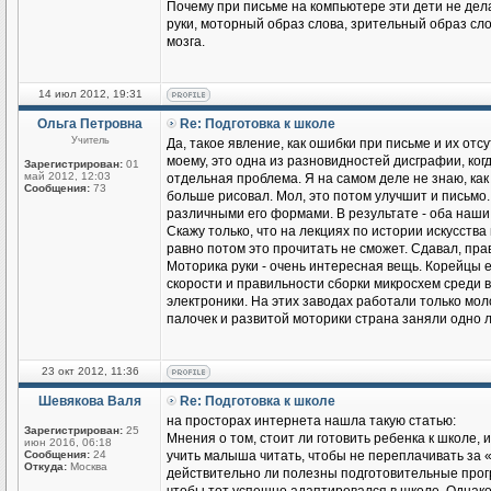
Почему при письме на компьютере эти дети не де
руки, моторный образ слова, зрительный образ сло
мозга.
14 июл 2012, 19:31
Ольга Петровна
Re: Подготовка к школе
Учитель
Да, такое явление, как ошибки при письме и их отс
моему, это одна из разновидностей дисграфии, ког
Зарегистрирован:
01
май 2012, 12:03
отдельная проблема. Я на самом деле не знаю, как
Сообщения:
73
больше рисовал. Мол, это потом улучшит и письмо.
различными его формами. В результате - оба наши 
Скажу только, что на лекциях по истории искусства
равно потом это прочитать не сможет. Сдавал, прав
Моторика руки - очень интересная вещь. Корейцы 
скорости и правильности сборки микросхем среди 
электроники. На этих заводах работали только мол
палочек и развитой моторики страна заняли одно 
23 окт 2012, 11:36
Шевякова Валя
Re: Подготовка к школе
на просторах интернета нашла такую статью:
Зарегистрирован:
25
Мнения о том, стоит ли готовить ребенка к школе, 
июн 2016, 06:18
Сообщения:
24
учить малыша читать, чтобы не переплачивать за 
Откуда:
Москва
действительно ли полезны подготовительные програ