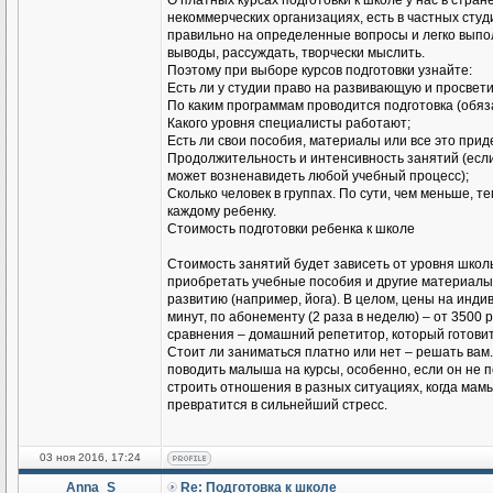
О платных курсах подготовки к школе у нас в стран
некоммерческих организациях, есть в частных студ
правильно на определенные вопросы и легко выпо
выводы, рассуждать, творчески мыслить.
Поэтому при выборе курсов подготовки узнайте:
Есть ли у студии право на развивающую и просвет
По каким программам проводится подготовка (обяз
Какого уровня специалисты работают;
Есть ли свои пособия, материалы или все это при
Продолжительность и интенсивность занятий (если 
может возненавидеть любой учебный процесс);
Сколько человек в группах. По сути, чем меньше, 
каждому ребенку.
Стоимость подготовки ребенка к школе
Стоимость занятий будет зависеть от уровня школ
приобретать учебные пособия и другие материалы,
развитию (например, йога). В целом, цены на инди
минут, по абонементу (2 раза в неделю) – от 3500 
сравнения – домашний репетитор, который готовит 
Стоит ли заниматься платно или нет – решать вам.
поводить малыша на курсы, особенно, если он не
строить отношения в разных ситуациях, когда мамы
превратится в сильнейший стресс.
03 ноя 2016, 17:24
Anna_S
Re: Подготовка к школе