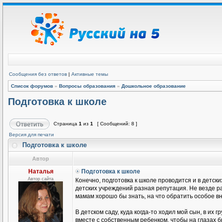
Сообщения без ответов
|
Активные темы
Список форумов
»
Вопросы образования
»
Дошкольное образование
Подготовка к школе
Страница
1
из
1
[ Сообщений: 8 ]
Версия для печати
Подготовка к школе
Автор
Наталья
Подготовка к школе
Автор сайта
Конечно, подготовка к школе проводится и в детски
детских учреждений разная репутация. Не везде ра
мамам хорошо бы знать, на что обратить особое в
В детском саду, куда когда-то ходил мой сын, в их
вместе с собственным ребенком, чтобы на глазах б