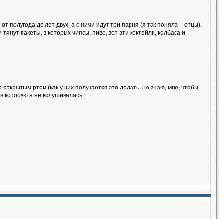
т полугода до лет двух, а с ними идут три парня (я так поняла – отцы).
тянут пакеты, в которых чипсы, пиво, вот эти коктейли, колбаса и
 открытым ртом,(как у них получается это делать, не знаю, мне, чтобы
 в которую я не вслушивалась: