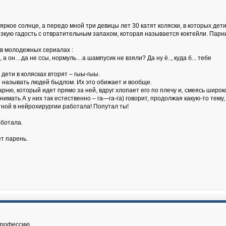
ркое солнце, а передо мной три девицы лет 30 катят коляски, в которых дети о
зкую гадость с отвратительным запахом, которая называется коктейли. Парни 
 в молодежных сериалах :
л, а он…да не ссы, нормуль…а шампусик не взяли? Да ну ё.., куда б... тебе
и дети в колясках вторят – гыы-гыы.
о называть людей быдлом. Их это обижает и вообще.
рню, который идет прямо за ней, вдруг хлопает его по плечу и, смеясь широко
мать А у них так естественно – га—га-га) говорит, продолжая какую-то тему,
астной в нейрохирургии работала! Попутал ты!
аботала.
ет парень.
 профессию