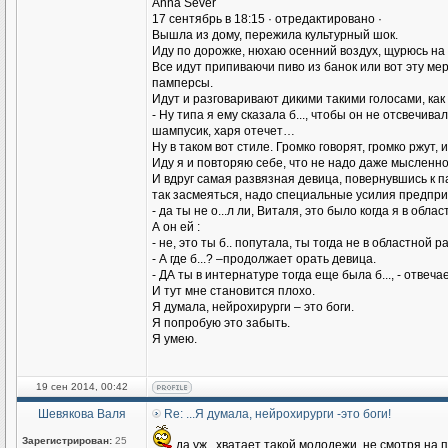
Anna Sever
17 сентябрь в 18:15 · отредактировано ·
Вышла из дому, пережила культурный шок.
Иду по дорожке, нюхаю осенний воздух, щурюсь на я
Все идут припиваючи пиво из банок или вот эту мер
памперсы.
Идут и разговаривают дикими такими голосами, как
- Ну типа я ему сказала б..., чтобы он не отсвечива
шампусик, харя отечет…
Ну в таком вот стиле. Громко говорят, громко ржут, 
Иду я и повторяю себе, что не надо даже мысленн
И вдруг самая развязная девица, повернувшись к па
так засмеяться, надо специальные усилия предприни
- да ты не о...л ли, Виталя, это было когда я в обл
А он ей :
- не, это ты б.. попутала, ты тогда не в областной р
- А где б...? –продолжает орать девица.
- ДА ты в интернатуре тогда еще была б..., - отвеча
И тут мне становится плохо.
Я думала, нейрохирурги – это боги.
Я попробую это забыть.
Я умею.
19 сен 2014, 00:42
Шевякова Валя
Re: ...Я думала, нейрохирурги -это боги!
Зарегистрирован:
25
да уж...хватает такой молодежи, не смотря на