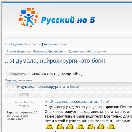
Сообщения без ответов
|
Активные темы
Список форумов
»
Вопросы образования
»
Дошкольное образование
...Я думала, нейрохирурги -это боги!
Страница
1
из
1
[ Сообщений: 2 ]
Версия для печати
...Я думала, нейрохирурги -это боги!
Автор
superstarka
...Я думала, нейрохирурги -это боги!
Учитель
Такую сцену увидела на улице в прекрасном Петерб
Она иллюстрирует предыдущие мои статьи о том, чт
Зарегистрирован:
16
окт 2012, 19:56
такие заботливые были родители! Всё только для сы
Сообщения:
180
Вот и в этой сцене заняты "интеллигентные" люди.