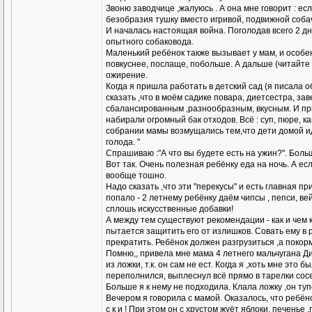
Звоню заводчице ,жалуюсь . А она мне говорит : е
безобразия тушку вместо игривой, подвижной собач
И началась настоящая война. Поголодав всего 2 дн
опытного собаковода.
Маленький ребёнок также вызывает у мам, и особен
повкуснее, послаще, побольше. А дальше (читайте 
ожирение.
Когда я пришла работать в детский сад (я писала 
сказать ,что в моём садике повара, диетсестра, 
сбалансированным ,разнообразным, вкусным. И при 
набирали огромный бак отходов. Всё : суп, пюре, 
собрании мамы возмущались тем,что дети домой иду
голода. "
Спрашиваю :"А что вы будете есть на ужин?". Боль
Вот так. Очень полезная ребёнку еда на ночь. А е
вообще тошно.
Надо сказать ,что эти "перекусы" и есть главная пр
попало - 2 летнему ребёнку даём чипсы , пепси, ве
сплошь искусственные добавки!
А между тем существуют рекомендации - как и чем к
пытается защитить его от излишков. Совать ему в 
прекратить. Ребёнок должен разгрузиться ,а покорм
Помню,, привела мне мама 4 летнего мальчугана Ди
из ложки, т.к. он сам не ест. Когда я ,хоть мне это
переполнился, выплеснул всё прямо в тарелки со
Больше я к нему не подходила. Клала ложку ,он туп
Вечером я говорила с мамой. Оказалось, что ребёнок
с к и ! При этом он с хрустом жуёт яблоки, печенье ,