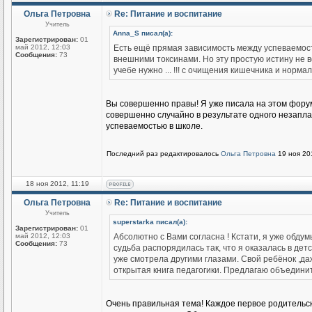
Ольга Петровна
Re: Питание и воспитание
Учитель
Anna_S писал(а):
Зарегистрирован:
01
май 2012, 12:03
Есть ещё прямая зависимость между успеваемост
Сообщения:
73
внешними токсинами. Но эту простую истину не в
учебе нужно ... !!! с очищения кишечника и нор
Вы совершенно правы! Я уже писала на этом форум
совершенно случайно в результате одного незапла
успеваемостью в школе.
Последний раз редактировалось
Ольга Петровна
19 ноя 201
18 ноя 2012, 11:19
Ольга Петровна
Re: Питание и воспитание
Учитель
superstarka писал(а):
Зарегистрирован:
01
май 2012, 12:03
Абсолютно с Вами согласна ! Кстати, я уже обдум
Сообщения:
73
судьба распорядилась так, что я оказалась в детс
уже смотрела другими глазами. Свой ребёнок ,даж
открытая книга педагогики. Предлагаю объединит
Очень правильная тема! Каждое первое родительско