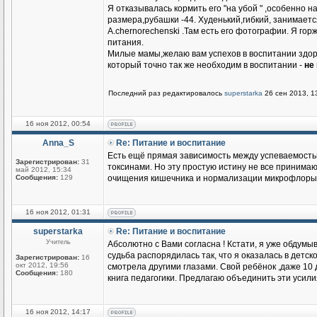
Я отказывалась кормить его "на убой " ,особенно н
размера,рубашки -44. Худенький,гибкий, занимается
А.chernorechenski .Там есть его фотографии. Я гор
питания.
Милые мамы,желаю вам успехов в воспитании здоро
который точно так же необходим в воспитании -
не
Последний раз редактировалось
superstarka
26 сен 2013, 13
16 ноя 2012, 00:54
Anna_S
Re: Питание и воспитание
Есть ещё прямая зависимость между успеваемость
Зарегистрирован:
31
токсинами. Но эту простую истину не все принимают 
май 2012, 15:34
Сообщения:
129
очищения кишечника и нормализации микрофлоры.
16 ноя 2012, 01:31
superstarka
Re: Питание и воспитание
Учитель
Абсолютно с Вами согласна ! Кстати, я уже обдумыв
судьба распорядилась так, что я оказалась в детско
Зарегистрирован:
16
окт 2012, 19:56
смотрела другими глазами. Свой ребёнок ,даже 10 д
Сообщения:
180
книга педагогики. Предлагаю объединить эти усили
16 ноя 2012, 14:17