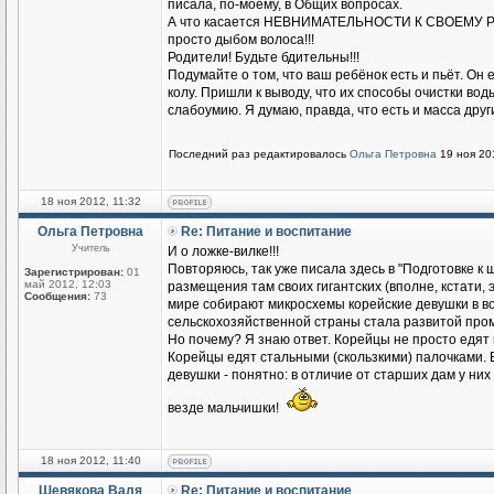
писала, по-моему, в Общих вопросах.
А что касается НЕВНИМАТЕЛЬНОСТИ К СВОЕМУ
просто дыбом волоса!!!
Родители! Будьте бдительны!!!
Подумайте о том, что ваш ребёнок есть и пьёт. Он 
колу. Пришли к выводу, что их способы очистки во
слабоумию. Я думаю, правда, что есть и масса други
Последний раз редактировалось
Ольга Петровна
19 ноя 201
18 ноя 2012, 11:32
Ольга Петровна
Re: Питание и воспитание
Учитель
И о ложке-вилке!!!
Повторяюсь, так уже писала здесь в "Подготовке 
Зарегистрирован:
01
май 2012, 12:03
размещения там своих гигантских (вполне, кстати, 
Сообщения:
73
мире собирают микросхемы корейские девушки в во
сельскохозяйственной страны стала развитой пр
Но почему? Я знаю ответ. Корейцы не просто едят
Корейцы едят стальными (скользкими) палочками. Во
девушки - понятно: в отличие от старших дам у ни
везде мальчишки!
18 ноя 2012, 11:40
Шевякова Валя
Re: Питание и воспитание