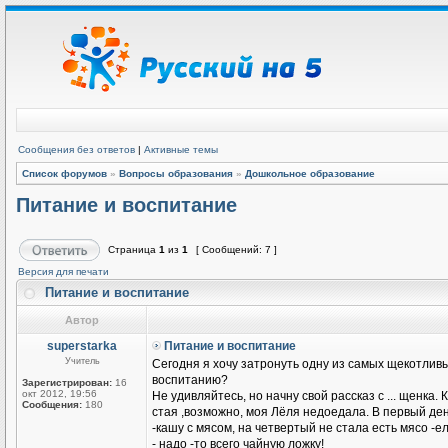
Сообщения без ответов
|
Активные темы
Список форумов
»
Вопросы образования
»
Дошкольное образование
Питание и воспитание
Страница
1
из
1
[ Сообщений: 7 ]
Версия для печати
Питание и воспитание
Автор
superstarka
Питание и воспитание
Учитель
Сегодня я хочу затронуть одну из самых щекотливых
воспитанию?
Зарегистрирован:
16
окт 2012, 19:56
Не удивляйтесь, но начну свой рассказ с ... щенка.
Сообщения:
180
стая ,возможно, моя Лёля недоедала. В первый день
-кашу с мясом, на четвертый не стала есть мясо -ел
- надо -то всего чайную ложку!