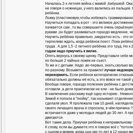
Началась 2-х летняя война с мамой ,бабушкой .Оказ
не говоря о ножницах, у него валились из пальцев
ребёнка.
Ложку (пластиковую,чтобы избежать травмирования,
Научиться попадать в рот - это великое достижение
пачкается сам , то вы совершаете очень серьёзную
руками ,он будет развиваться гораздо медленне, ч
Научить ребёнка правильно ,аккуратно есть - это 
терпеливо ждать, когда ребёнок поест. Пока ребёно
труда . А для 1,5 -2 летнего ребёнка это труд. Но
годам надо приучить к вилке.
Опять вернусь к своему щенку. Представьте себе 
но больше 2 чайных ложек не съест.
То же и с детьми. Надо ,во-первых, знать,сколько
по-разному. Возьмите за правило!
лучше недокор
перекормить.
Если ребёнок категорически отказыва
обязатально должны её есть, а это вовсе не такой
Вообще говоря, гораздо полезнее ребёнка с детств
готовили ,а дети практически не ели - не было до
В заключение расскажу ещё одну историю . Немно
Зимой я попала в "гнойку", так называют отделен
сделали укол. Я пролежала там 10 дней, наглядела
своего лечащего врача я спросила, в чём причина ?
встречается даже у молодых людей до 30 лет. А пр
двигаются.
Вот такие дела. Приучая ребёнка к неправильному
К слову, если вы думаете,что я говорю всё с "пото
с сыном и мужем ,когда сын где-то лет в 12 начал м