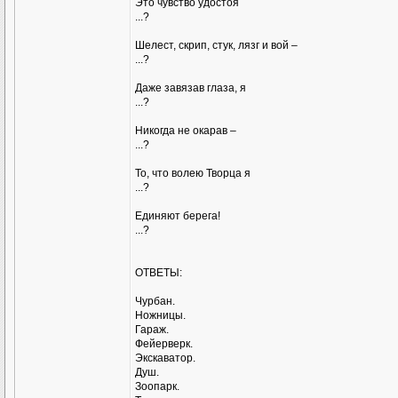
Это чувство удостоя
...?
Шелест, скрип, стук, лязг и вой –
...?
Даже завязав глаза, я
...?
Никогда не окарав –
...?
То, что волею Творца я
...?
Единяют берега!
...?
ОТВЕТЫ:
Чурбан.
Ножницы.
Гараж.
Фейерверк.
Экскаватор.
Душ.
Зоопарк.