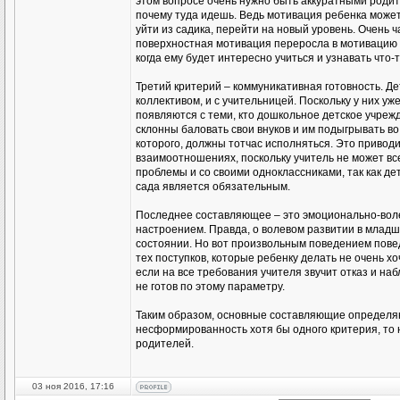
этом вопросе очень нужно быть аккуратными родите
почему туда идешь. Ведь мотивация ребенка может 
уйти из садика, перейти на новый уровень. Очень 
поверхностная мотивация переросла в мотивацию в
когда ему будет интересно учиться и узнавать что-т
Третий критерий – коммуникативная готовность. Де
коллективом, и с учительницей. Поскольку у них у
появляются с теми, кто дошкольное детское учрежд
склонны баловать свои внуков и им подыгрывать во
которого, должны тотчас исполняться. Это привод
взаимоотношениях, поскольку учитель не может все
проблемы и со своими одноклассниками, так как де
сада является обязательным.
Последнее составляющее – это эмоционально-воле
настроением. Правда, о волевом развитии в младш
состоянии. Но вот произвольным поведением пове
тех поступков, которые ребенку делать не очень хо
если на все требования учителя звучит отказ и на
не готов по этому параметру.
Таким образом, основные составляющие определяют
несформированность хотя бы одного критерия, то 
родителей.
03 ноя 2016, 17:16