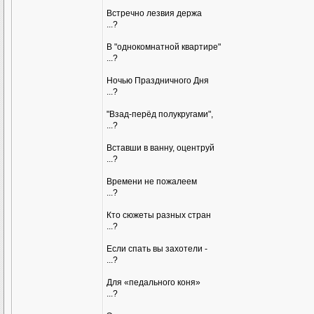
Встречно лезвия держа
...?
В "однокомнатной квартире"
...?
Ночью Праздничного Дня
...?
"Взад-перёд полукругами",
...?
Вставши в ванну, оцентруй
...?
Времени не пожалеем
...?
Кто сюжеты разных стран
...?
Если спать вы захотели -
...?
Для «педального коня»
...?