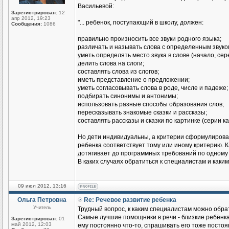
Васильевой:
Зарегистрирован:
12
апр 2012, 19:23
"... ребенок, поступающий в школу, должен:
Сообщения:
1086
правильно произносить все звуки родного языка;
различать и называть слова с определенным звуко
уметь определять место звука в слове (начало, сер
делить слова на слоги;
составлять слова из слогов;
иметь представление о предложении;
уметь согласовывать слова в роде, числе и падеже;
подбирать синонимы и антонимы;
использовать разные способы образования слов;
пересказывать знакомые сказки и рассказы;
составлять рассказы и сказки по картинке (серии ка
Но дети индивидуальны, а критерии сформулирован
ребенка соответствует тому или иному критерию. К
дотягивает до программных требований по одному
В каких случаях обратиться к специалистам и каки
09 июл 2012, 13:16
Ольга Петровна
Re: Речевое развитие ребенка
Учитель
Трудный вопрос, к каким специалистам можно обрат
Самые лучшие помощники в речи - близкие ребёнк
Зарегистрирован:
01
май 2012, 12:03
ему постоянно что-то, спрашивать его тоже постоя