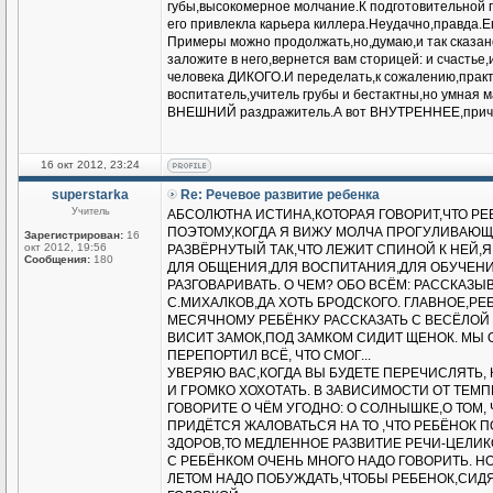
губы,высокомерное молчание.К подготовительной г
его привлекла карьера киллера.Неудачно,правда.Е
Примеры можно продолжать,но,думаю,и так сказано
заложите в него,вернется вам сторицей: и счасть
человека ДИКОГО.И переделать,к сожалению,практ
воспитатель,учитель грубы и бестактны,но умная 
ВНЕШНИЙ раздражитель.А вот ВНУТРЕННЕЕ,приче
16 окт 2012, 23:24
superstarka
Re: Речевое развитие ребенка
Учитель
АБСОЛЮТНА ИСТИНА,КОТОРАЯ ГОВОРИТ,ЧТО РЕ
ПОЭТОМУ,КОГДА Я ВИЖУ МОЛЧА ПРОГУЛИВАЮЩ
Зарегистрирован:
16
окт 2012, 19:56
РАЗВЁРНУТЫЙ ТАК,ЧТО ЛЕЖИТ СПИНОЙ К НЕЙ,
Сообщения:
180
ДЛЯ ОБЩЕНИЯ,ДЛЯ ВОСПИТАНИЯ,ДЛЯ ОБУЧЕНИЯ
РАЗГОВАРИВАТЬ. О ЧЕМ? ОБО ВСЁМ: РАССКАЗ
С.МИХАЛКОВ,ДА ХОТЬ БРОДСКОГО. ГЛАВНОЕ,Р
МЕСЯЧНОМУ РЕБЁНКУ РАССКАЗАТЬ С ВЕСЁЛОЙ И
ВИСИТ ЗАМОК,ПОД ЗАМКОМ СИДИТ ЩЕНОК. МЫ 
ПЕРЕПОРТИЛ ВСЁ, ЧТО СМОГ...
УВЕРЯЮ ВАС,КОГДА ВЫ БУДЕТЕ ПЕРЕЧИСЛЯТЬ, 
И ГРОМКО ХОХОТАТЬ. В ЗАВИСИМОСТИ ОТ ТЕМП
ГОВОРИТЕ О ЧЁМ УГОДНО: О СОЛНЫШКЕ,О ТОМ,
ПРИДЁТСЯ ЖАЛОВАТЬСЯ НА ТО ,ЧТО РЕБЁНОК П
ЗДОРОВ,ТО МЕДЛЕННОЕ РАЗВИТИЕ РЕЧИ-ЦЕЛИ
С РЕБЁНКОМ ОЧЕНЬ МНОГО НАДО ГОВОРИТЬ. НО
ЛЕТОМ НАДО ПОБУЖДАТЬ,ЧТОБЫ РЕБЕНОК,СИДЯ 