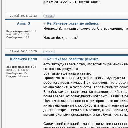
[06.05.2013 22:32:21] faverol: класс
20 май 2013, 19:13
Anna_S
Re: Речевое развитие ребенка
Неплохо Вы начали знакомство. С утверждения, что
Зарегистрирован:
31
май 2012, 15:34
Сообщения:
129
Наглая бездарность!
22 май 2013, 16:58
Шевякова Валя
Re: Речевое развитие ребенка
есть затрудняетесь с тем, что готов ли ребенок к ш
Зарегистрирован:
25
скажет вам результат
июн 2016, 06:18
Сообщения:
24
Вот такую еще нашла статью:
Откуда:
Москва
Проблема готовности детей к школьному обучению 
ребенка в первый класс. Причем, очень часто родит
можно говорить о готовности. В противном же случа
В любом случае, родители, как правило, ошибаютс
показателей, от совокупности которых и зависит ре
Начнем с самого основного критерия – это интеллект
интеллектуальные способности и мыслительные дей
должен созреть, если быть точнее, то его лобные 
мыслительными операциями, знать буквы, считать.
Следующий критерий – личностно-мотивационная го