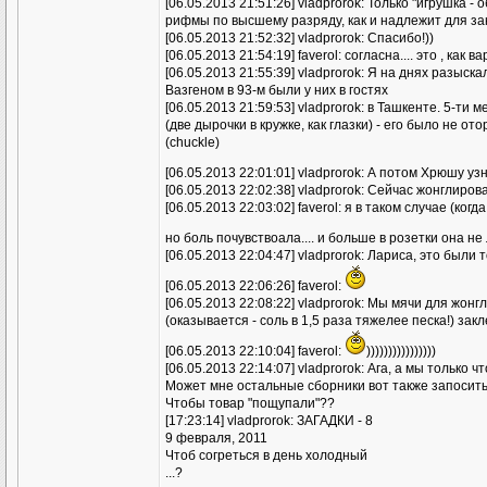
[06.05.2013 21:51:26] vladprorok: Только "игрушка -
рифмы по высшему разряду, как и надлежит для з
[06.05.2013 21:52:32] vladprorok: Спасибо!))
[06.05.2013 21:54:19] faverol: согласна.... это , как
[06.05.2013 21:55:39] vladprorok: Я на днях разыск
Вазгеном в 93-м были у них в гостях
[06.05.2013 21:59:53] vladprorok: в Ташкенте. 5-т
(две дырочки в кружке, как глазки) - его было не от
(chuckle)
[06.05.2013 22:01:01] vladprorok: А потом Хрюшу уз
[06.05.2013 22:02:38] vladprorok: Сейчас жонглиро
[06.05.2013 22:03:02] faverol: я в таком случае (к
но боль почувствоала.... и больше в розетки она не
[06.05.2013 22:04:47] vladprorok: Лариса, это были 
[06.05.2013 22:06:26] faverol:
[06.05.2013 22:08:22] vladprorok: Мы мячи для жо
(оказывается - соль в 1,5 раза тяжелее песка!) за
[06.05.2013 22:10:04] faverol:
))))))))))))))))
[06.05.2013 22:14:07] vladprorok: Ага, а мы только ч
Может мне остальные сборники вот также запосит
Чтобы товар "пощупали"??
[17:23:14] vladprorok: ЗАГАДКИ - 8
9 февраля, 2011
Чтоб согреться в день холодный
...?