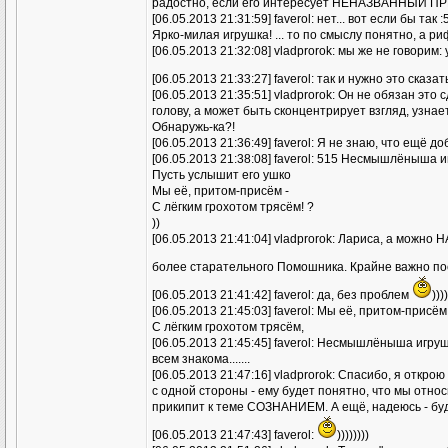
радостно, если его интересует НЕНАЗВАННЫЙ П
[06.05.2013 21:31:59] faverol: нет... вот если бы 
Ярко-милая игрушка! ... то по смыслу понятно, а ри
[06.05.2013 21:32:08] vladprorok: мы же не говорим
[06.05.2013 21:33:27] faverol: так и нужно это сказа
[06.05.2013 21:35:51] vladprorok: Он не обязан эт
голову, а может быть сконцентрирует взгляд, узна
Обнаружь-ка?!
[06.05.2013 21:36:49] faverol: Я не знаю, что ещё до
[06.05.2013 21:38:08] faverol: 515 Несмышлёныша 
Пусть услышит его ушко
Мы её, притом-присём -
С лёгким грохотом трясём! ?
))
[06.05.2013 21:41:04] vladprorok: Лариса, а можн
более старательного Помошника. Крайне важно по
[06.05.2013 21:41:42] faverol: да, без проблем
))
[06.05.2013 21:45:03] faverol: Мы её, притом-присём
С лёгким грохотом трясём,
[06.05.2013 21:45:45] faverol: Несмышлёныша игру
всем знакома.......
[06.05.2013 21:47:16] vladprorok: Спасибо, я откро
с одной стороны - ему будет понятно, что мы относ
прикипит к теме СОЗНАНИЕМ. А ещё, надеюсь - буде
[06.05.2013 21:47:43] faverol:
))))))))