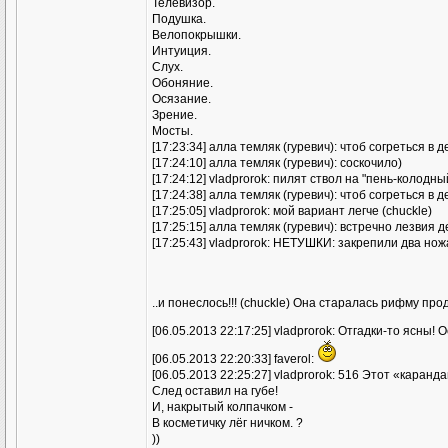
Телевизор.
Подушка.
Велопокрышки.
Интуиция.
Слух.
Обоняние.
Осязание.
Зрение.
Мосты.
[17:23:34] алла темляк (гуревич): чтоб согреться в
[17:24:10] алла темляк (гуревич): соскочило)
[17:24:12] vladprorok: пилят ствол на "пень-колодный
[17:24:38] алла темляк (гуревич): чтоб согреться в
[17:25:05] vladprorok: мой вариант легче (chuckle)
[17:25:15] алла темляк (гуревич): встречно лезвия 
[17:25:43] vladprorok: НЕТУШКИ: закрепили два нож
..и понеслось!!! (chuckle) Она старалась рифму пр
[06.05.2013 22:17:25] vladprorok: Отгадки-то ясны!
[06.05.2013 22:20:33] faverol:
[06.05.2013 22:25:27] vladprorok: 516 Этот «каранд
След оставил на губе!
И, накрытый колпачком -
В косметичку лёг ничком. ?
))