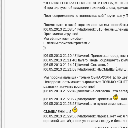
"ПОЭЗИЯ ГОВОРИТ БОЛЬШЕ ЧЕМ ПРОЗА, МЕНЬШИ
И при виртуозной владении техникой слова, кри
Поэт-современник ..отгоняем палкой "поучиться у П
Посмотрите, с какой тщательностью мы прорабат
[06.05.2013 21:08:54] vladprorok: 515 Несмышлёныш
Ярко-милая игрушка!
Мы её, притом-присём -
С лёгким грохотом трясём! ?
))
[06.05.2013 21:10:48] faverol: Приветы... перед 
[06.05.2013 21:11:46] faverol: ведь , обращаетсь к м
[06.05.2013 21:14:21] faverol: Согласны?
[06.05.2013 21:21:03] vladprorok: НЕСМЫШЛЁНЫШ, 
Мы просим малыша - только ОБНАРУЖИТЬ: по цвету,
Некорректность может выражаться ТОЛЬКО КОНТЕКС
развитии, научить восприятию!
[06.05.2013 21:22:49] faverol: не согласна.. это за
[06.05.2013 21:23:27] vladprorok: Приветы!
Наш с
[06.05.2013 21:23:53] faverol: это нужно изменить...
СМЫШЛЕНЫШИ
[06.05.2013 21:29:56] vladprorok: Лариса, нет же:
огромной части!), и они узнаваемы сходу и без альт