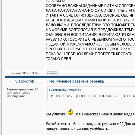
ГОЛОВКОЙ.
ОСОБЕННО ВАЖНЫ ЗАДАННЫЕ РИТМЫ СЛОГОВЫХ
ЛА-ЛА-ЛА-ЛА-ЛА-ЛА НА-НО-СУ-СИ -ДИТ ПЧЕ- ЛА!
И ТАК НА СОЧЕТАНИЯ ЗВУКОВ, КОТОРЫЕ ОБЫЧНО
РЕБЁНОК ВИДИТ,КАК МАМА ПРОИЗНОСИТ ЗВУКИ,
ЛАДОШКАМИ. ВПОСЛЕДСТВИИ ЭТО ПОМОЖЕТ ЕМ
НА ФОРУМЕ БОЛТОЛОГИЯ Я ПРЕДЛОЖИЛА ТЕМУ
ОБУЧЕНИЯ И ВОСПИТАНИЯ. Я СЧИТАЮ,ЧТО КА
РАЗВИТИЮ. ГОВОРИТЕ С РЕБЕНКОМ МНОГО,ПОСТ
ПОДРУГОЙ,МУЖЕМ,МАМОЙ -С ЛЮБЫМ ЧЕЛОВЕКО
ПРОПАДЁТ НАПРАСНО. ОН,СКОРЕЕ, ВОСПРИМЕТ 
ПОКА ВАШ РЕБЕНОК ЛЕЖИТ ПОПЕРЁК КРОВАТИ, В
ТОЛЬКО СЕБЯ.
07 ноя 2012, 23:02
vladprorok
Re: Речевое развитие ребенка
Зарегистрирован:
20
superstarka писал(а):
май 2013, 16:38
..И ПОЭТОМУ ЩЕНОК ПЕРЕПОРТИЛ ВСЁ, ЧТО СМ
Сообщения:
2
Вы умничка!
Всё вышесказанное я давно надеял
Давайте искать более складные рифмовки?? Для де
присутствовать и умение услЫшать.