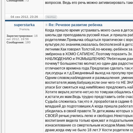
Сообщения:
73
вопросов. Ведь его речь можно активизировать таки
04 сен 2012, 23:26
superstarka
Re: Речевое развитие ребенка
Учитель
Когда пришло время устраивать моего сына в детск
школы,где преподавала русский язык ,и пришла раб
Зарегистрирован:
16
окт 2012, 19:56
родителями.Привычка общаться практически с взро
Сообщения:
180
культуре,по знаниям,оказалась бесполезной в детс
летними.Как говорил Толстой,по-моему,-ребёнок з
эмбриона в ХОМО САПИЕНС.Поэтому поразить 3х л
НАБЛЮДЕНИЮ и РАЗМЫШЛЕНИЮ."Ребятишки,раньше в
почему? Большинство молчат,но один-два радостно 
отличаются времена года.Предлагаю сделать так,ч
лук,огурцы и.т.д.Ежедневный выход на прогулку пр
Одним словом,наблюдения и размышления ,умение
воспитателя,маму,бабушку,если они чего-то НЕ ЗН
упаси Бог смеяться над ним!Можно предложить найт
Хотите верьте,хотите-нет,но по тому,как общалис
и,кстати,их мам.Ведь трудно представить себе счас
Судьба сложилась так,что я ,проработав в садике 
младшей до подготовишек.А когда пришла работать
убедилась в своей правоте.Те дети,мамы которых 
СВОЕЙ речью,учились легко и свободно.Некоторых
воспитания видела только крик,мат и подзатыльник
изнасилование со смертельным исходом.Мама Ники
драке,когда ему не было 18 лет.У Кости родители 