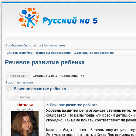
Сообщения без ответов
|
Активные темы
Список форумов
»
Вопросы образования
»
Дошкольное образование
Речевое развитие ребенка
Страница
1
из
1
[ Сообщений: 7 ]
Версия для печати
Речевое развитие ребенка
Автор
Наталья
Речевое развитие ребенка
Автор сайта
Уровень развития речи отражает степень интелл
собирается. Но мамы привыкли к своим детям, они н
свободно. Как маме понять, соответствует ли рече
Казалось бы, все просто: берешь одну из существу
Это можно проделать хоть сейчас. Для примера пр