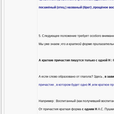
посажёный (отец ) названый (брат) ,прощёное во
5. Следующее положение требует особого внимани
Мы уже знаем ,что
в краткой форме прилагательно
А краткие причастия пишутся только с одной
Н
: 
А если слово образовано от глагола? Здесь ,
в зав
причастие , в котором будет одно
Н
,или краткое пр
Например : Воспитанный (как получивший воспитание
От причастия краткая форма
с одним Н
А.С. Пушк