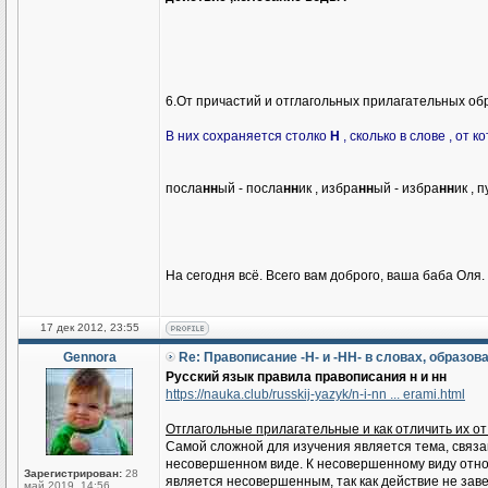
6.От причастий и отглагольных прилагательных о
В них сохраняется столко
Н
, сколько в слове , от 
посла
нн
ый - посла
нн
ик , избра
нн
ый - избра
нн
ик , 
На сегодня всё. Всего вам доброго, ваша баба Оля.
17 дек 2012, 23:55
Gennora
Re: Правописание -Н- и -НН- в словах, образов
Русский язык правила правописания н и нн
https://nauka.club/russkij-yazyk/n-i-nn ... erami.html
Отглагольные прилагательные и как отличить их о
Самой сложной для изучения является тема, связа
несовершенном виде. К несовершенному виду относя
Зарегистрирован:
28
является несовершенным, так как действие не зав
май 2019, 14:56