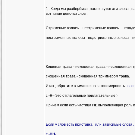
1 . Когда мы разберёмся , как пишутся эти слова , 
вот такие цепочки слов :
Стриженые волосы - нестриженые волосы - неподс
нестриженные волосы - подстриженные волосы - 
Кошеная трава - некошеная трава - нескошенная т
скошенная трава - скошенная триммером трава.
Итак , обратите внимание на закономерность :
слов
с
-Н-
(это отглагольные прилагательные )
Причём если есть частица
НЕ
,выполняющая роль п
Если у слов есть приставка , или зависимые слова 
с
-НН-