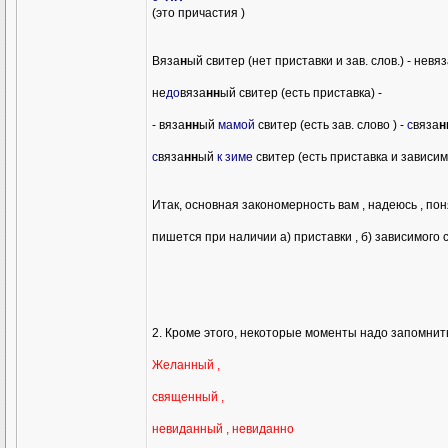
(это причастия )
Вяза
н
ый свитер (нет приставки и зав. слов.) - невя
не
до
вяза
нн
ый свитер (есть приставка) -
- вяза
нн
ый
мамой
свитер (есть зав. слово ) -
с
вяза
н
с
вяза
нн
ый
к зиме
свитер (есть приставка и зависим
Итак, основная закономерность вам , надеюсь , поня
пишется при наличии а) приставки , б) зависимого сл
2. Кроме этого, некоторые моменты надо запомнить
Желанный ,
священный ,
невиданный , невиданно