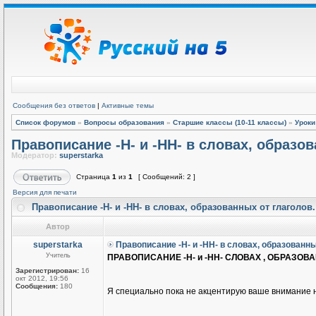
Сообщения без ответов
|
Активные темы
Список форумов
»
Вопросы образования
»
Старшие классы (10-11 классы)
»
Уроки
Правописание -Н- и -НН- в словах, образов
Модератор:
superstarka
Страница
1
из
1
[ Сообщений: 2 ]
Версия для печати
Правописание -Н- и -НН- в словах, образованных от глаголов
Автор
superstarka
Правописание -Н- и -НН- в словах, образованны
Учитель
ПРАВОПИСАНИЕ -Н- и -НН- СЛОВАХ , ОБРАЗОВ
Зарегистрирован:
16
окт 2012, 19:56
Сообщения:
180
Я специально пока не акцентирую ваше внимание