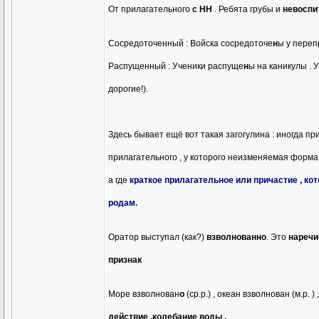
От прилагательного
с НН
. Ребята грубы и
невосп
Сосредоточенный : Войска сосредоточе
н
ы у переп
Распущенный : Ученики распуще
н
ы на каникулы . 
дорогие!).
Здесь бывает ещё вот такая загогулина : иногда пр
прилагательного , у которого неизменяемая форм
а где
краткое прилагательное или причастие , ко
родам.
Оратор выступал (как?)
взволнованно
. Это
наречи
признак
Море взволнован
о
(ср.р.) , океан взволнован (м.р. )
действие ,колебание воды .