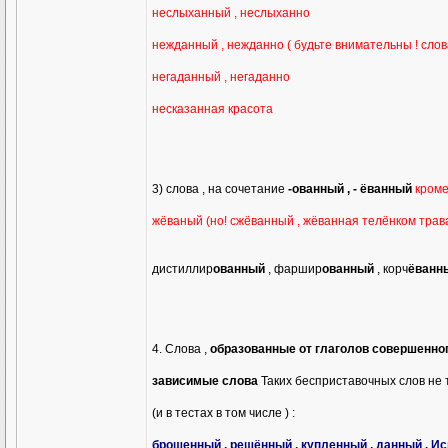
неслыханный , неслыханно
нежданный , нежданно ( будьте внимательны ! сло
негаданный , негаданно
несказанная красота
3) слова , на сочетание
-ованный , - ёванный
кроме
жёваный (но! сжёванный , жёванная телёнком трав
дистиллир
ованный
, фаршир
ованный
, корч
ёванн
4. Слова ,
образованные от глаголов совершенного 
зависимые слова
Таких бесприставочных слов не 
(и в тестах в том числе ) :
брошенный , решённый , купленный , данный . 