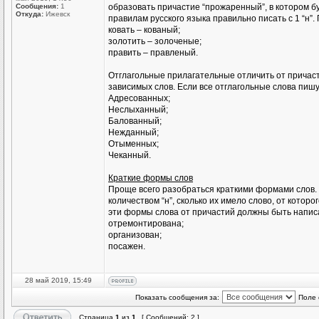
Сообщения:
1
образовать причастие “прожаренный”, в котором буд
Откуда:
Ижевск
правилам русского языка правильно писать с 1 “н”.
ковать – кованый;
золотить – золоченые;
править – правленый.
Отглагольные прилагательные отличить от причасти
зависимых слов. Если все отглагольные слова пишут
Адресованных;
Неслыханный;
Балованный;
Нежданный;
Отыменных;
Чеканный.
Краткие формы слов
Проще всего разобраться краткими формами слов. 
количеством “н”, сколько их имело слово, от кото
эти формы слова от причастий должны быть написан
отремонтирована;
организован;
посажен.
28 май 2019, 15:49
Показать сообщения за:
Поле 
Страница
1
из
1
[ Сообщений: 2 ]