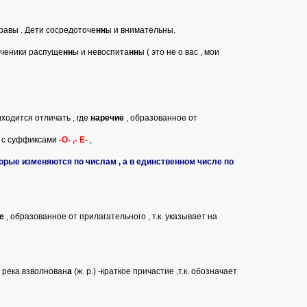
равы . Дети сосредоточе
нн
ы и внимательны.
Ученики распуще
нн
ы и невоспита
нн
ы ( это не о вас , мои
иходится отличать , где
наречие
, образованное от
а с суффиксами
-О- ,- Е-
,
торые изменяются по числам , а в единственном числе по
е
, образованное от прилагательного , т.к. указывает на
 , река взволнован
а
(ж. р.) -краткое причастие ,т.к. обозначает