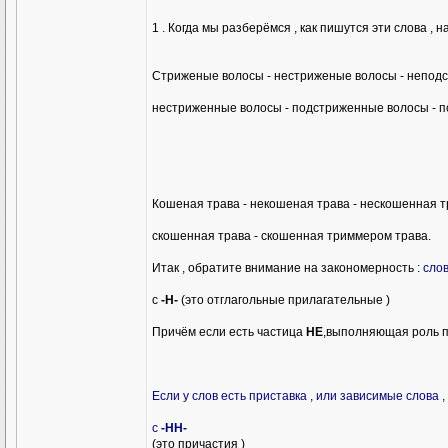
1 . Когда мы разберёмся , как пишутся эти слова , 
Стриженые волосы - нестриженые волосы - неподс
нестриженные волосы - подстриженные волосы - 
Кошеная трава - некошеная трава - нескошенная т
скошенная трава - скошенная триммером трава.
Итак , обратите внимание на закономерность :
слов
с
-Н-
(это отглагольные прилагательные )
Причём если есть частица
НЕ
,выполняющая роль п
Если у слов есть приставка , или зависимые слова 
с
-НН-
(это причастия )