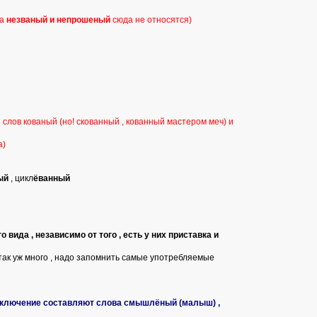
ва
незваный и непрошеный
сюда не относятся)
 слов кованый (но! скованный , кованный мастером меч) и
а)
ый
, цикл
ёванный
вида , независимо от того , есть у них приставка и
так уж много , надо запомнить самые употребляемые
Исключение составляют слова смышлёный (малыш) ,