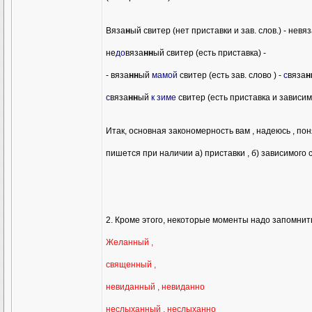
Вяза
н
ый свитер (нет приставки и зав. слов.) - невя
не
до
вяза
нн
ый свитер (есть приставка) -
- вяза
нн
ый
мамой
свитер (есть зав. слово ) -
с
вяза
н
с
вяза
нн
ый
к зиме
свитер (есть приставка и зависим
Итак, основная закономерность вам , надеюсь , поня
пишется при наличии а) приставки , б) зависимого сл
2. Кроме этого, некоторые моменты надо запомнить
Желанный ,
священный ,
невиданный , невиданно
неслыханный , неслыханно