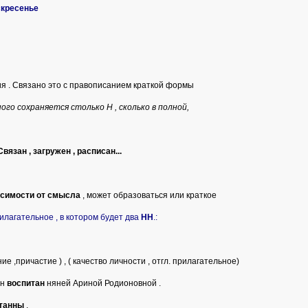
скресенье
я . Связано это с правописанием краткой формы
го сохраняется столько Н , сколько в полной,
Связан , загружен , расписан...
исимости от смысла
, может образоваться или краткое
илагательное , в котором будет два
НН
.:
 ,причастие ) , ( качество личности , отгл. прилагательное)
ин
воспитан
няней Ариной Родионовной .
итанны
.