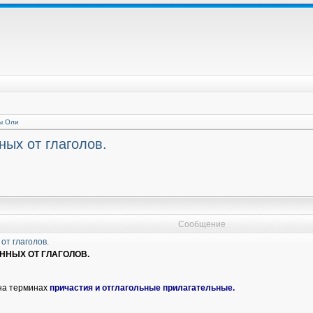
ы Оли
ных от глаголов.
Сообщение
от глаголов.
АННЫХ ОТ ГЛАГОЛОВ.
 на терминах
причастия и отглагольные прилагательные.