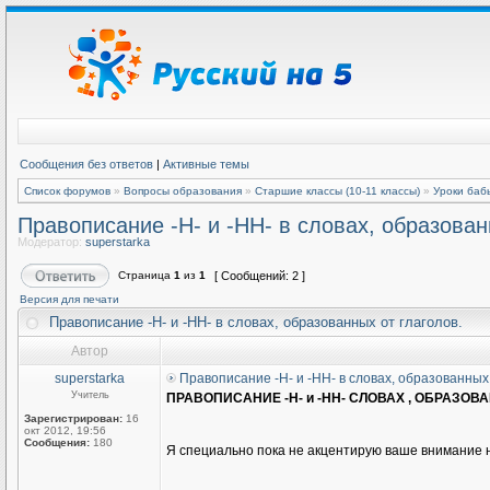
Сообщения без ответов
|
Активные темы
Список форумов
»
Вопросы образования
»
Старшие классы (10-11 классы)
»
Уроки баб
Правописание -Н- и -НН- в словах, образован
Модератор:
superstarka
Страница
1
из
1
[ Сообщений: 2 ]
Версия для печати
Правописание -Н- и -НН- в словах, образованных от глаголов.
Автор
superstarka
Правописание -Н- и -НН- в словах, образованных 
Учитель
ПРАВОПИСАНИЕ -Н- и -НН- СЛОВАХ , ОБРАЗОВ
Зарегистрирован:
16
окт 2012, 19:56
Сообщения:
180
Я специально пока не акцентирую ваше внимание