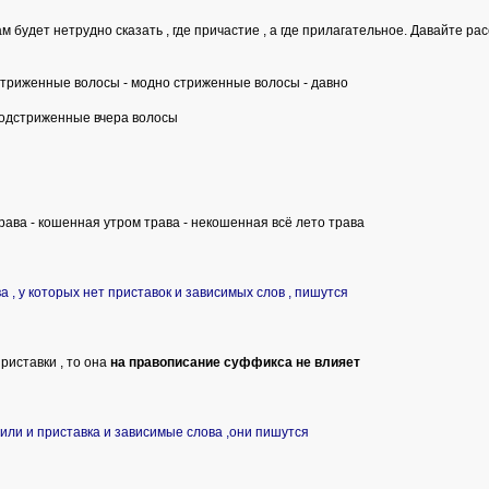
нам будет нетрудно сказать , где причастие , а где прилагательное. Давайте ра
триженные волосы - модно стриженные волосы - давно
подстриженные вчера волосы
рава - кошенная утром трава - некошенная всё лето трава
а , у которых нет приставок и зависимых слов , пишутся
риставки , то она
на правописание суффикса не влияет
, или и приставка и зависимые слова ,они пишутся