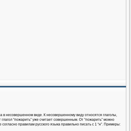
ла в несовершенном виде. К несовершенному виду относятся глаголы,
от глагол “пожарить” уже считает совершенным. От “пожарить” можно
е согласно правилам русского языка правильно писать с 1 “н”. Примеры: