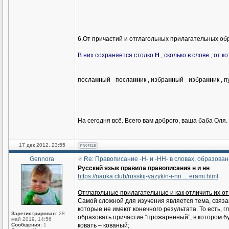
6.От причастий и отглагольных прилагательных о
В них сохраняется столко
Н
, сколько в слове , от 
посла
нн
ый - посла
нн
ик , избра
нн
ый - избра
нн
ик , 
На сегодня всё. Всего вам доброго, ваша баба Оля.
17 дек 2012, 23:55
Gennora
Re: Правописание -Н- и -НН- в словах, образован
Русский язык правила правописания н и нн
https://nauka.club/russkij-yazyk/n-i-nn ... erami.html
Отглагольные прилагательные и как отличить их о
Самой сложной для изучения является тема, связа
которые не имеют конечного результата. То есть, 
Зарегистрирован:
28
образовать причастие “прожаренный”, в котором буд
май 2019, 14:56
Сообщения:
1
ковать – кованый;