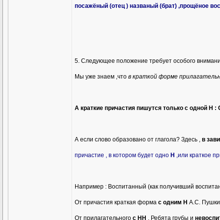
посажёный (отец ) названый (брат) ,прощёное во
5. Следующее положение требует особого внимани
Мы уже знаем ,что
в краткой форме прилагательно
А краткие причастия пишутся только с одной
Н
: 
А если слово образовано от глагола? Здесь ,
в зав
причастие , в котором будет одно
Н
,или краткое пр
Например : Воспитанный (как получивший воспитание
От причастия краткая форма
с одним Н
А.С. Пушк
От прилагательного
с НН
. Ребята грубы и
невосп