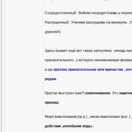
Сосредоточенный : Войска сосредоточе
н
ы у переп
Распущенный : Ученики распуще
н
ы на каникулы . 
дорогие!).
Здесь бывает ещё вот такая загогулина : иногда пр
прилагательного , у которого неизменяемая форм
а где
краткое прилагательное или причастие , ко
родам.
Оратор выступал (как?)
взволнованно
. Это
наречи
признак
Море взволнован
о
(ср.р.) , океан взволнован (м.р. )
действие ,колебание воды .