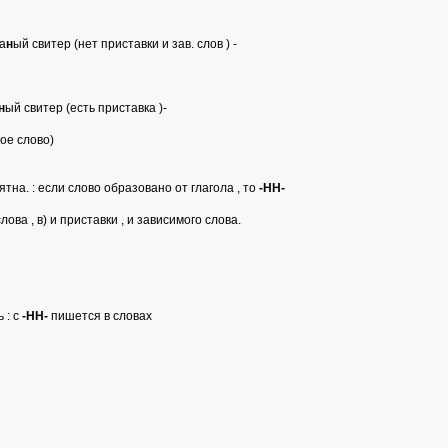
за
н
ый свитер (нет приставки и зав. слов ) -
н
ый свитер (есть приставка )-
ое слово)
тна. : если слово образовано от глагола , то
-НН-
ова , в) и приставки , и зависимого слова.
 : с
-НН-
пишется в словах