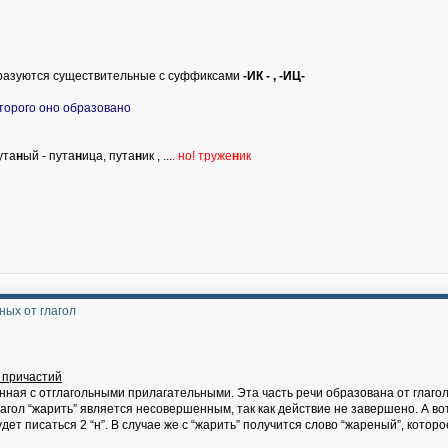
бразуются существительные с суффиксами
-ИК - , -ИЦ-
которого оно образовано
пута
н
ый - пута
н
ица, пута
н
ик , ...
. но! труже
н
ик
ных от глагол
т причастий
нная с отглагольными прилагательными. Эта часть речи образована от глаго
глагол “жарить” является несовершенным, так как действие не завершено. А в
ет писаться 2 “н”. В случае же с “жарить” получится слово “жареный”, которо