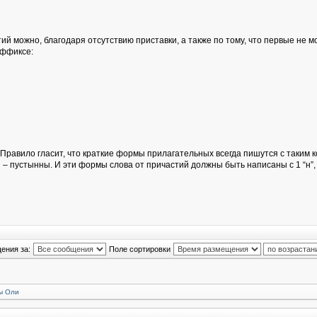
й можно, благодаря отсутствию приставки, а также по тому, что первые не м
суффиксе:
равило гласит, что краткие формы прилагательных всегда пишутся с таким кол
 пустынны. И эти формы слова от причастий должны быть написаны с 1 “н”, 
ения за:
Поле сортировки
ы Оли