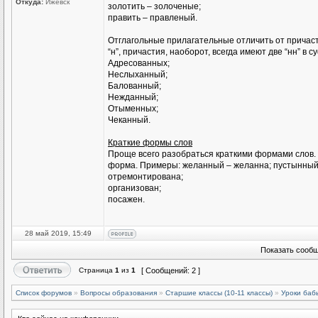
Откуда:
Ижевск
золотить – золоченые;
править – правленый.
Отглагольные прилагательные отличить от причасти
“н”, причастия, наоборот, всегда имеют две “нн” в 
Адресованных;
Неслыханный;
Балованный;
Нежданный;
Отыменных;
Чеканный.
Краткие формы слов
Проще всего разобраться краткими формами слов. П
форма. Примеры: желанный – желанна; пустынный –
отремонтирована;
организован;
посажен.
28 май 2019, 15:49
Показать сообщ
Страница
1
из
1
[ Сообщений: 2 ]
Список форумов
»
Вопросы образования
»
Старшие классы (10-11 классы)
»
Уроки баб