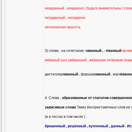
нежданный , нежданно ( будьте внимательны ! сло
негаданный , негаданно
несказанная красота
3) слова , на сочетание
-ованный , - ёванный
кроме
жёваный (но! сжёванный , жёванная телёнком трав
дистиллир
ованный
, фаршир
ованный
, корч
ёванн
4. Слова ,
образованные от глаголов совершенного 
зависимые слова
Таких бесприставочных слов не 
(и в тестах в том числе ) :
брошенный , решённый , купленный , данный . 