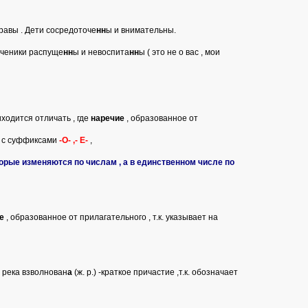
равы . Дети сосредоточе
нн
ы и внимательны.
Ученики распуще
нн
ы и невоспита
нн
ы ( это не о вас , мои
иходится отличать , где
наречие
, образованное от
а с суффиксами
-О- ,- Е-
,
торые изменяются по числам , а в единственном числе по
е
, образованное от прилагательного , т.к. указывает на
 , река взволнован
а
(ж. р.) -краткое причастие ,т.к. обозначает