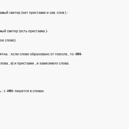
за
н
ый свитер (нет приставки и зав. слов ) -
н
ый свитер (есть приставка )-
ое слово)
тна. : если слово образовано от глагола , то
-НН-
ова , в) и приставки , и зависимого слова.
 : с
-НН-
пишется в словах