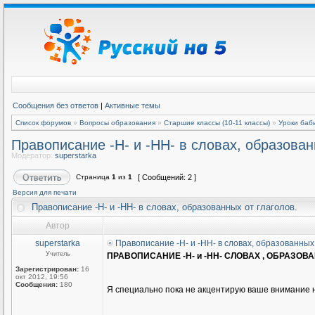
Сообщения без ответов
|
Активные темы
Список форумов
»
Вопросы образования
»
Старшие классы (10-11 классы)
»
Уроки баб
Правописание -Н- и -НН- в словах, образован
Модератор:
superstarka
Страница
1
из
1
[ Сообщений: 2 ]
Версия для печати
Правописание -Н- и -НН- в словах, образованных от глаголов.
Автор
superstarka
Правописание -Н- и -НН- в словах, образованных 
Учитель
ПРАВОПИСАНИЕ -Н- и -НН- СЛОВАХ , ОБРАЗОВ
Зарегистрирован:
16
окт 2012, 19:56
Сообщения:
180
Я специально пока не акцентирую ваше внимание