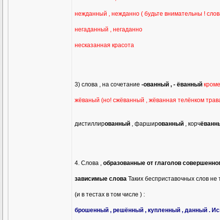
нежданный , нежданно ( будьте внимательны ! сло
негаданный , негаданно
несказанная красота
3) слова , на сочетание
-ованный , - ёванный
кроме
жёваный (но! сжёванный , жёванная телёнком трав
дистиллир
ованный
, фаршир
ованный
, корч
ёванн
4. Слова ,
образованные от глаголов совершенного 
зависимые слова
Таких бесприставочных слов не 
(и в тестах в том числе ) :
брошенный , решённый , купленный , данный . 