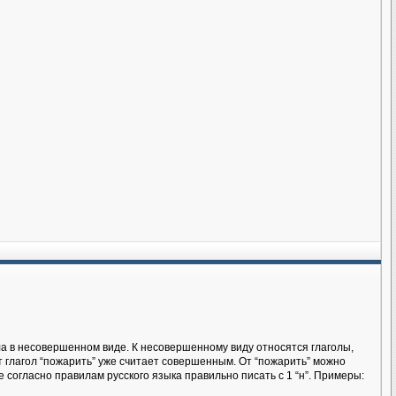
ла в несовершенном виде. К несовершенному виду относятся глаголы,
от глагол “пожарить” уже считает совершенным. От “пожарить” можно
е согласно правилам русского языка правильно писать с 1 “н”. Примеры: