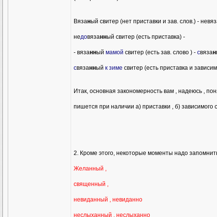
Вяза
н
ый свитер (нет приставки и зав. слов.) - невя
не
до
вяза
нн
ый свитер (есть приставка) -
- вяза
нн
ый
мамой
свитер (есть зав. слово ) -
с
вяза
н
с
вяза
нн
ый
к зиме
свитер (есть приставка и зависим
Итак, основная закономерность вам , надеюсь , поня
пишется при наличии а) приставки , б) зависимого сл
2. Кроме этого, некоторые моменты надо запомнить
Желанный ,
священный ,
невиданный , невиданно
неслыханный , неслыханно