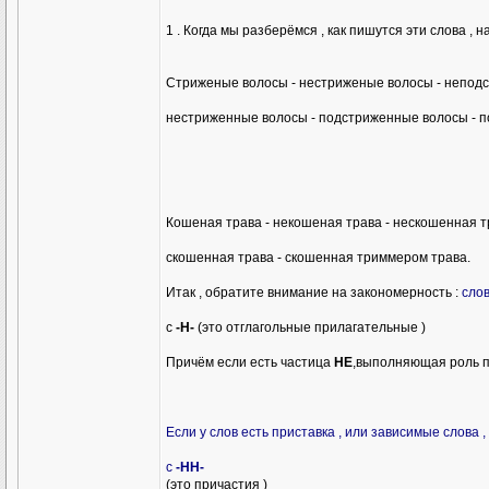
1 . Когда мы разберёмся , как пишутся эти слова , 
Стриженые волосы - нестриженые волосы - неподс
нестриженные волосы - подстриженные волосы - 
Кошеная трава - некошеная трава - нескошенная т
скошенная трава - скошенная триммером трава.
Итак , обратите внимание на закономерность :
слов
с
-Н-
(это отглагольные прилагательные )
Причём если есть частица
НЕ
,выполняющая роль п
Если у слов есть приставка , или зависимые слова 
с
-НН-
(это причастия )