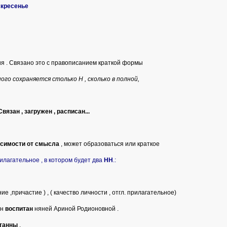
скресенье
я . Связано это с правописанием краткой формы
го сохраняется столько Н , сколько в полной,
Связан , загружен , расписан...
исимости от смысла
, может образоваться или краткое
илагательное , в котором будет два
НН
.:
 ,причастие ) , ( качество личности , отгл. прилагательное)
ин
воспитан
няней Ариной Родионовной .
итанны
.