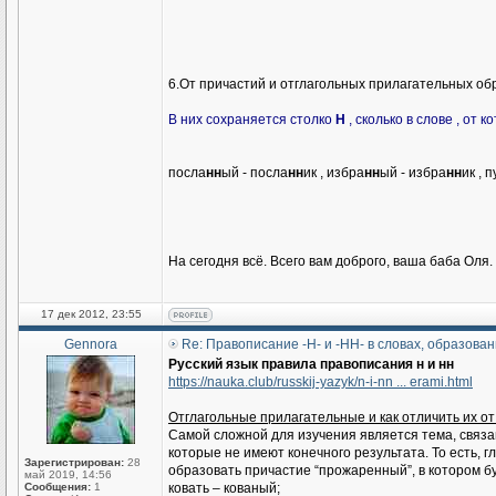
6.От причастий и отглагольных прилагательных о
В них сохраняется столко
Н
, сколько в слове , от 
посла
нн
ый - посла
нн
ик , избра
нн
ый - избра
нн
ик , 
На сегодня всё. Всего вам доброго, ваша баба Оля.
17 дек 2012, 23:55
Gennora
Re: Правописание -Н- и -НН- в словах, образован
Русский язык правила правописания н и нн
https://nauka.club/russkij-yazyk/n-i-nn ... erami.html
Отглагольные прилагательные и как отличить их о
Самой сложной для изучения является тема, связа
которые не имеют конечного результата. То есть, 
Зарегистрирован:
28
образовать причастие “прожаренный”, в котором буд
май 2019, 14:56
Сообщения:
1
ковать – кованый;