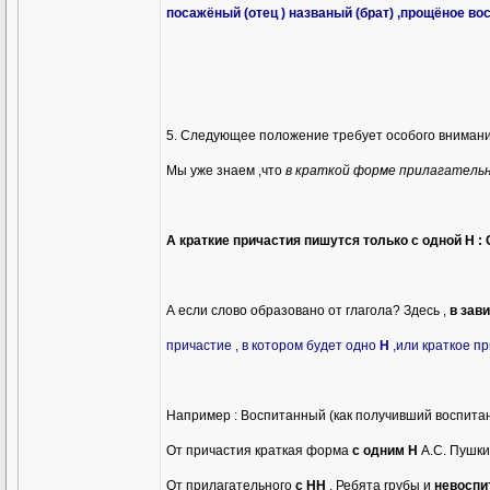
посажёный (отец ) названый (брат) ,прощёное во
5. Следующее положение требует особого внимани
Мы уже знаем ,что
в краткой форме прилагательно
А краткие причастия пишутся только с одной
Н
: 
А если слово образовано от глагола? Здесь ,
в зав
причастие , в котором будет одно
Н
,или краткое пр
Например : Воспитанный (как получивший воспитание
От причастия краткая форма
с одним Н
А.С. Пушк
От прилагательного
с НН
. Ребята грубы и
невосп