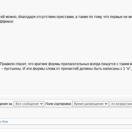
й можно, благодаря отсутствию приставки, а также по тому, что первые не м
суффиксе:
равило гласит, что краткие формы прилагательных всегда пишутся с таким кол
 пустынны. И эти формы слова от причастий должны быть написаны с 1 “н”, 
ения за:
Поле сортировки
ы Оли