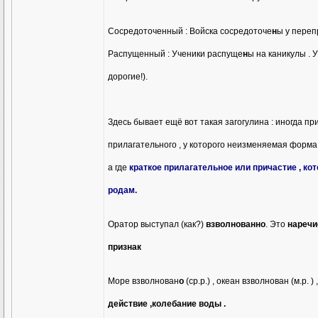
Сосредоточенный : Войска сосредоточе
н
ы у переп
Распущенный : Ученики распуще
н
ы на каникулы . 
дорогие!).
Здесь бывает ещё вот такая загогулина : иногда пр
прилагательного , у которого неизменяемая форм
а где
краткое прилагательное или причастие , ко
родам.
Оратор выступал (как?)
взволнованно
. Это
наречи
признак
Море взволнован
о
(ср.р.) , океан взволнован (м.р. )
действие ,колебание воды .