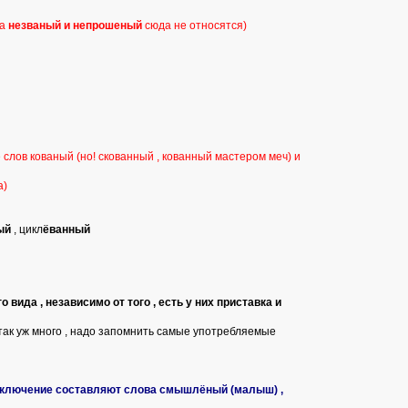
ва
незваный и непрошеный
сюда не относятся)
 слов кованый (но! скованный , кованный мастером меч) и
а)
ый
, цикл
ёванный
вида , независимо от того , есть у них приставка и
так уж много , надо запомнить самые употребляемые
Исключение составляют слова смышлёный (малыш) ,