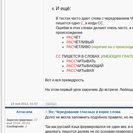
И ещё:
В тестах часто дают слова с чередованием Ч
пишется одно
С
, а когда СС.
Ошибки в этих словах делают очень часто, а
происхождение
РАС
ЧЁТ
РАС
ЧЁТЛИВЫЙ
РАС
ЧЁТЛИВО
(наречие на о происходи
СС
ПИШЕТСЯ В СЛОВАХ ,
ИМЕЮЩИХ ГЛАГ
РАСС
ЧИТЫВАТЬ
РАСС
ЧИТЫВАЮЩИЙ
РАСС
ЧИТЫВАЯ
Вот и вся премудрость.
На этом первый урок закончим. До встречи. Любящ
15 ноя 2012, 01:07
Arracana
Re: Чередование гласных в корне слова
Долго не могла запомнить подобное правило, но им
Зарегистрирован:
27
май 2019, 00:03
Сообщения:
2
Так как русский язык формировался не один век, в
диалекту, пишутся далеко не по основам правопис