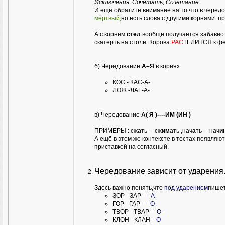
Исключения: Сочетать, Сочетание
И ещё обратите внимание на то.что в чере
мёртвый
,но есть слова с другими корнями: п
А с корнем
стел
вообще получается забавно
скатерть на столе. Корова
РАС
ТЕЛИТСЯ к ф
б) Чередование
А–Я
в корнях
КОС - КАС-А-
ЛОЖ -ЛАГ-А-
в) Чередование
А( Я )----ИМ (ИН )
ПРИМЕРЫ : сж
а
ть--- сж
им
ать ,нач
а
ть--- нач
и
А ещё в этом же контексте в тестах появляютс
приставкой на согласный.
Чередование зависит от ударения
Здесь важно понять,что
под ударением
пишет
ЗОР - ЗАР----
А
ГОР - ГАР-----
О
ТВОР - ТВАР---
О
КЛОН - КЛАН---
О