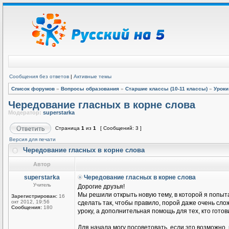
Сообщения без ответов
|
Активные темы
Список форумов
»
Вопросы образования
»
Старшие классы (10-11 классы)
»
Уроки
Чередование гласных в корне слова
Модератор:
superstarka
Страница
1
из
1
[ Сообщений: 3 ]
Версия для печати
Чередование гласных в корне слова
Автор
superstarka
Чередование гласных в корне слова
Учитель
Дорогие друзья!
Мы решили открыть новую тему, в которой я попыта
Зарегистрирован:
16
окт 2012, 19:56
сделать так, чтобы правило, порой даже очень сло
Сообщения:
180
уроку, а дополнительная помощь для тех, кто готови
Для начала могу посоветовать, если это возможно, к