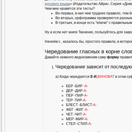
русского языка
» (Издательство Айрис. Серия «Дом
Чем мне нравятся эти тесты?
Во-первых, в них чем труднее правило, тем 
Во-вторых, орфограмма проверяется разным
В-третьих, в конце есть "ключи" с правильны
Ну а если нет книги Ткаченко, пользуйтесь для за
Начнём с , казалось бы, простого правила, в котор
Чередование гласных в корне сло
Давайте немного видоизменим саму
форму
правила
Чередование зависит от последую
а) Когда чередуются
Е-И
,
ВИНОВАТ
в этом су
БЕР -БИР
-А-
ДЕР -ДИР
-А-
ПЕР -ПИР
-А-
ТЕР -ТИР
-А-
БЛЕСТ -БЛИСТ
-А-
ЖЕГ -ЖИГ
-А-
ЧЕТ -ЧИТ
-А-
МЕР -МИР
-А-
СТЕЛ -СТИЛ
-А-