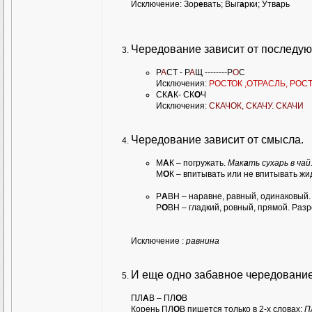
Исключение: Зор
е
вать; Выг
а
рки; Утв
а
рь
Чередование зависит от последу
Р
А
СТ - Р
А
Щ --------Р
О
С
Исключения:
РОСТОК ,ОТРАСЛЬ, РОС
СК
А
К- СК
О
Ч
Исключения:
СКАЧОК, СКАЧУ. СКАЧИ
Чередование зависит от смысла.
М
А
К – погружать.
Мак
а
ть сухарь в чай
М
О
К – впитывать или не впитывать жи
Р
А
ВН – наравне, равный, одинаковый.
Р
О
ВН – гладкий, ровный, прямой. Разр
Исключение :
равнина
И еще одно забавное чередование
ПЛ
А
В – ПЛ
О
В
Корень ПЛ
О
В пишется только в 2-х словах:
П