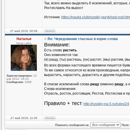
Так, всего можно выделить 6 исключений, которые,
Ростиславль На вырост
Источник:
https://nauka.club/russkij-yazyk/rast-rost.htm
27 май 2019, 00:09
Наталья
Re: Чередование гласных в корне слова
Автор сайта
Внимание:
Есть слово
растить
.
Оно изменяется так:
(я) ращу, (ты) растишь, (он) растит, (мы) растим, (в
Во всех формах настоящего времени пишется букв
То же самое относится ко всем производным, напр
вырастить, нарастить, дорастить и другим подобным
Зарегистрирован:
12
апр 2012, 19:23
Сообщения:
1086
В списке исключений слова
ращу
(именно
ращу
, а
Слова-исключения:
Отрасль, росток, ростовщик, Ростов, Ростислав и п
Правило + тест
:
http://russkiy-na-5.ru/rules/24
27 май 2019, 11:00
Показать сообщения за:
Поле 