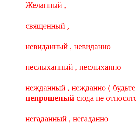
Желанный ,
священный ,
невиданный , невиданно
неслыханный , неслыханно
нежданный , нежданно ( будьте
непрошеный
сюда не относятс
негаданный , негаданно