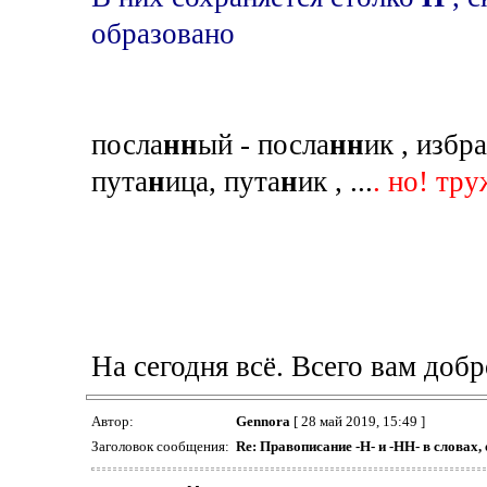
образовано
посла
нн
ый - посла
нн
ик , избра
пута
н
ица, пута
н
ик , ...
. но! тр
На сегодня всё. Всего вам добр
Автор:
Gennora
[ 28 май 2019, 15:49 ]
Заголовок сообщения:
Re: Правописание -Н- и -НН- в словах,