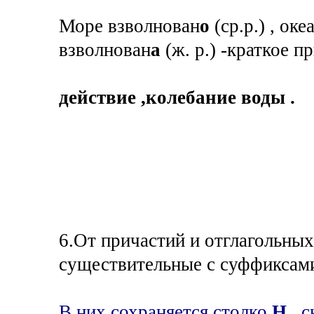
Море взволнован
о
(ср.р.) , оке
взволнован
а
(ж. р.) -краткое пр
действие ,колебание воды .
6.От причастий и отглагольны
существительные с суффикса
В них сохраняется столко
Н
, 