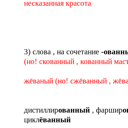
несказанная красота
3) слова , на сочетание
-ованны
(но! скованный , кованный мас
жёваный (но! сжёванный , жёва
дистиллир
ованный
, фаршир
о
цикл
ёванный