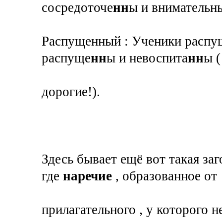
сосредоточе
нн
ы и внимательн
Распущенный : Ученики распу
распуще
нн
ы и невоспита
нн
ы (
дорогие!).
Здесь бывает ещё вот такая заг
где
наречие
, образованное от
прилагательного , у которого