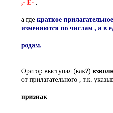
,- Е-
,
а где
краткое прилагательное
изменяются по числам , а в 
родам.
Оратор выступал (как?)
взвол
от прилагательного , т.к. указы
признак