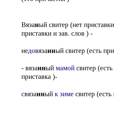
Вяза
н
ый свитер (нет приставки 
приставки и зав. слов ) -
не
до
вяза
нн
ый свитер (есть при
- вяза
нн
ый
мамой
свитер (есть 
приставка )-
с
вяза
нн
ый
к зиме
свитер (есть 