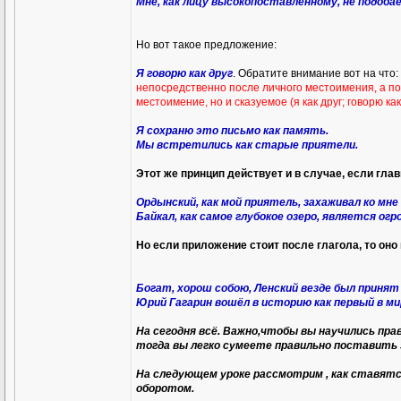
Мне, как лицу высокопоставленному, не подобае
Но вот такое предложение:
Я говорю как друг
. Обратите внимание вот на что:
непосредственно после личного местоимения, а пос
местоимение, но и сказуемое (я как друг; говорю к
Я сохраню это письмо как память.
Мы встретились как старые приятели.
Этот же принцип действует и в случае, если гл
Ордынский, как мой приятель, захаживал ко мне
Байкал, как самое глубокое озеро, является о
Но если приложение стоит после глагола, то оно
Богат, хорош собою, Ленский везде был принят 
Юрий Гагарин вошёл в историю как первый в ми
На сегодня всё. Важно,чтобы вы научились пра
тогда вы легко сумеете правильно поставить 
На следующем уроке рассмотрим , как ставят
оборотом.