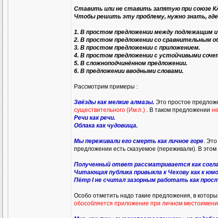
Ставить или не ставить запятую при союзе К
Чтобы решить эту проблему, нужно знать, гд
1. В простом предложении между подлежащим и
2. В простом предложении со сравнительным о
3. В простом предложении с приложением.
4. В простом предложении с устойчивыми соч
5. В сложноподчинённом предложении.
6. В предложении вводными словами.
Рассмотрим примеры :
Звёзды как мелкие алмазы.
Это простое предлож
существительного (Им.п.)
. В таком предложении
не
Речи как речи.
Облака как чудовища.
Мы переживали его смерть как личное горе
. Эт
предложении есть сказуемое (переживали). В это
Полученный ответ рассматривается как согласи
Читающая публика привыкла к Чехову как к юм
Пётр I не считал зазорным работать как прост
Особо отметить надо такие предложения, в котор
обособляется приложение при личном местоимени