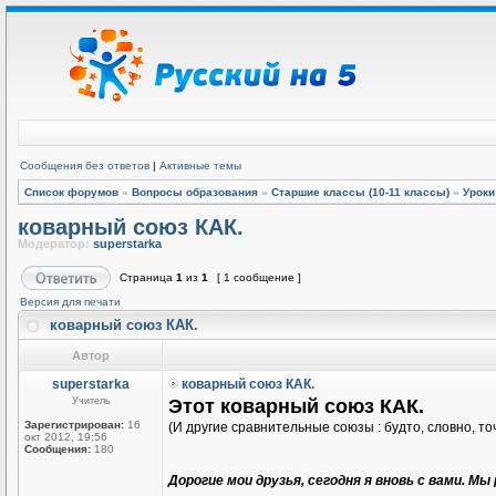
Сообщения без ответов
|
Активные темы
Список форумов
»
Вопросы образования
»
Старшие классы (10-11 классы)
»
Уроки
коварный союз КАК.
Модератор:
superstarka
Страница
1
из
1
[ 1 сообщение ]
Версия для печати
коварный союз КАК.
Автор
superstarka
коварный союз КАК.
Учитель
Этот коварный союз КАК.
Зарегистрирован:
16
(И другие сравнительные союзы : будто, словно, точ
окт 2012, 19:56
Сообщения:
180
Дорогие мои друзья, сегодня я вновь с вами. М