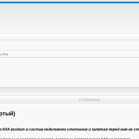
ы Оли
Сообщение
ртый)
юз КАК входит в состав неделимого сочетания и запятая перед ним не с