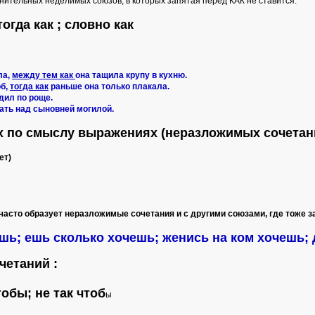
инительных неделимых союзов, в которых запятая перед КАК не ставится:
тогда как ; словно как
ла,
между тем как
она тащила крупу в кухню.
об,
тогда как
раньше она только плакала.
дил по роще.
ать над сыновней могилой.
ых по смыслу выражениях (неразложимых сочетан
ет)
часто образует неразложимые сочетания и с другими союзами, где тоже за
чешь; ешь сколько хочешь; женись на ком хочешь;
четаний :
тобы; не так чтоб
ы