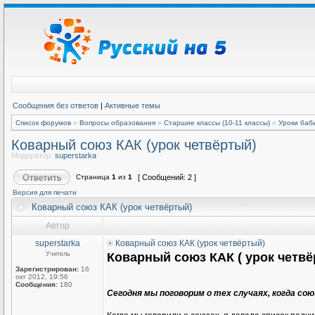
Сообщения без ответов
|
Активные темы
Список форумов
»
Вопросы образования
»
Старшие классы (10-11 классы)
»
Уроки баб
Коварный союз КАК (урок четвёртый)
Модератор:
superstarka
Страница
1
из
1
[ Сообщений: 2 ]
Версия для печати
Коварный союз КАК (урок четвёртый)
Автор
superstarka
Коварный союз КАК (урок четвёртый)
Учитель
Коварный союз КАК ( урок четвё
Зарегистрирован:
16
окт 2012, 19:56
Сообщения:
180
Сегодня мы поговорим о тех случаях, когда со