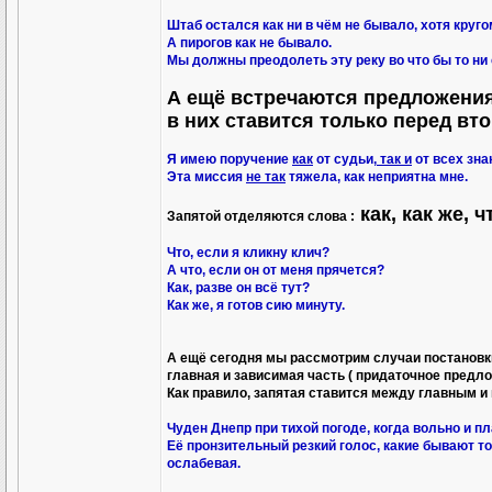
Штаб остался как ни в чём не бывало, хотя круго
А пирогов как не бывало.
Мы должны преодолеть эту реку во что бы то ни 
А ещё встречаются предложени
в них ставится только перед вт
Я имею поручение
как
от судьи,
так и
от всех зна
Эта миссия
не так
тяжела, как неприятна мне.
как, как же, 
Запятой отделяются слова :
Что, если я кликну клич?
А что, если он от меня прячется?
Как, разве он всё тут?
Как же, я готов сию минуту.
А ещё сегодня мы рассмотрим случаи постановк
главная и зависимая часть ( придаточное предло
Как правило, запятая ставится между главным и
Чуден Днепр при тихой погоде, когда вольно и п
Её пронзительный резкий голос, какие бывают то
ослабевая.