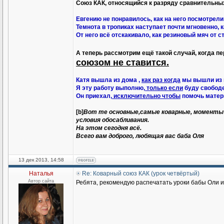
Союз КАК, относящийся к разряду сравнительны
Евгению не понравилось, как на него посмотрели
Темнота в тропиках наступает почти мгновенно, 
От него всё отскакивало, как резиновый мяч от с
А теперь рассмотрим ещё такой случай, когда п
союзом не ставится.
Катя вышла из дома ,
как раз когда
мы вышли из
Я эту работу выполню,
только если
буду свободе
Он приехал,
исключительно чтобы
помочь матер
[b]
Вот те основные,самые коварные, моменты п
условия обосабливания.
На этом сегодня всё.
Всего вам доброго, любящая вас баба Оля
13 дек 2013, 14:58
Наталья
Re: Коварный союз КАК (урок четвёртый)
Автор сайта
Ребята, рекомендую распечатать уроки бабы Оли и