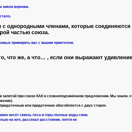
м зияли воронки.
стало.
я с однородными членами, которые соединяются
орой частью союза.
комых примирить вас с вашим приятелем.
что, что же, а что… , если они выражают удивлен
и запятой при союзе КАК в сложноподчинённом предложении. Мы знаем, 
жение).
 придаточным или придаточное обособляется с двух сторон
.
лавно несёт сквозь леса и горы полные воды свои.
лько на юге, рассекал расстояние, почти не