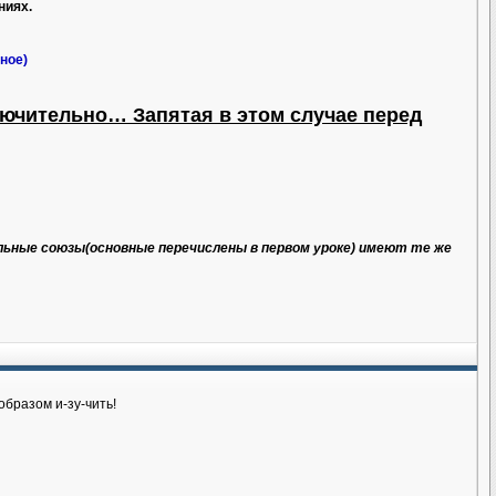
ниях.
ное)
ключительно… Запятая в этом случае перед
льные союзы(основные перечислены в первом уроке) имеют те же
бразом и-зу-чить!