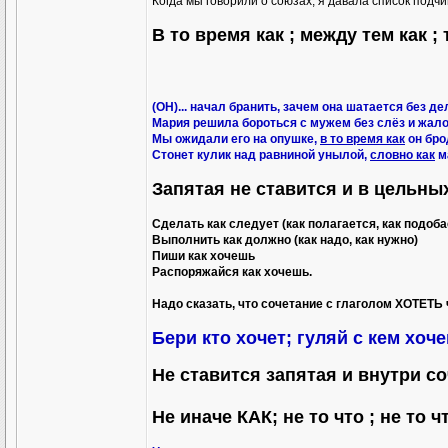
Когда мы говорили о союзах, я давала список подч
В то время как ; между тем как ; 
(ОН)... начал бранить, зачем она шатается без де
Мария решила бороться с мужем без слёз и жал
Мы ожидали его на опушке,
в то время как
он бро
Стонет кулик над равниной унылой,
словно как
м
Запятая не ставится и в цельн
Сделать как следует (как полагается, как подоба
Выполнить как должно (как надо, как нужно)
Пиши как хочешь
Распоряжайся как хочешь.
Надо сказать, что сочетание с глаголом ХОТЕТЬ 
Бери кто хочет; гуляй с кем хо
Не ставится запятая и внутри со
Не иначе КАК; не то что ; не то ч