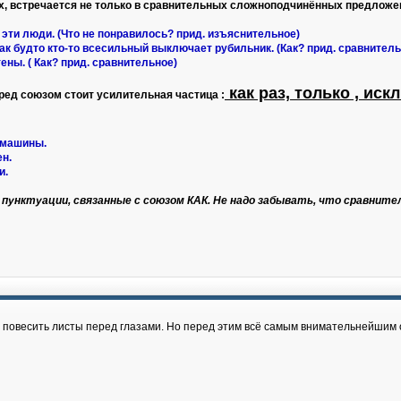
х, встречается не только в сравнительных сложноподчинённых предложе
 эти люди. (Что не понравилось? прид. изъяснительное)
как будто кто-то всесильный выключает рубильник. (Как? прид. сравнитель
тены. ( Как? прид. сравнительное)
как раз, только , ис
еред союзом стоит усилительная частица :
 машины.
н.
и.
унктуации, связанные с союзом КАК. Не надо забывать, что сравните
 повесить листы перед глазами. Но перед этим всё самым внимательнейшим о