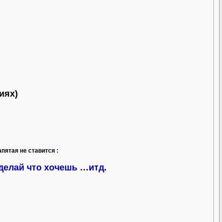
иях)
пятая не ставится :
 делай что хочешь …итд.