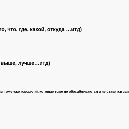
у
о, что, где, какой, откуда …итд)
, выше, лучше…итд)
мы тоже уже говорили), которые тоже не обосабливаются и не ставятся за