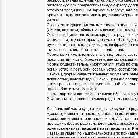
распространения флексии -а (-я) являются сферы п
разговорную или профессиональную окраску: догово
отвечают традиционным нормам литературного языка
Кроме этого, можно запомнить ряд закономерност
числа:
Склоняемые существительные среднего рода, начал
(личики, перышки, яблоки). Исключение составляют
Остальные существительные среднего рода в форме м
Форма на -а, -я у некоторых слов может быть един
руки в боки); век - века (веки только во фразеологиче
- меха, снег - снега, стог - стога, шелк - шелка.
Формы могут иметь разное значение: тона (о цвете) 
предприятии) и цехи (средневековые организации 
Формы существительных могут различаться по стилис
рога и устар. и поэт. роги; сорта и устар. сорты; то
Наконец, формы существительных могут быть равн
девяностые, нулевые годы), цеха и цехи (на предп
Чтобы решить вопрос о статусе "спорной" формы с
нужно обратиться к словарю.
Нестандартно множественное число образуется у сло
2. Формы множественного числа родительного паде
Для большей части существительных мужского род
мухомор, компьютер, носок), характерно окончани
мухоморов, компьютеров, носков и т. д. Из этого
имеющих в форме родительного падежа множественно
один грамм - пять граммов
и
пять грамм
и т. п. К 
Названия людей по национальности и по принадл