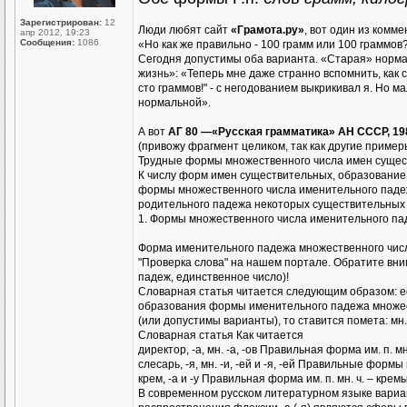
Зарегистрирован:
12
Люди любят сайт
«Грамота.ру»
, вот один из комме
апр 2012, 19:23
Сообщения:
1086
«Но как же правильно - 100 грамм или 100 граммов
Сегодня допустимы оба варианта. «Старая» норма -
жизнь»: «Теперь мне даже странно вспомнить, как 
сто граммов!" - с негодованием выкрикивал я. Но 
нормальной».
А вот
АГ 80 —«Русская грамматика» АН СССР, 198
(привожу фрагмент целиком, так как другие примеры
Трудные формы множественного числа имен суще
К числу форм имен существительных, образование
формы множественного числа именительного падеж
родительного падежа некоторых существительных (
1. Формы множественного числа именительного па
Форма именительного падежа множественного числ
"Проверка слова" на нашем портале. Обратите вн
падеж, единственное число)!
Словарная статья читается следующим образом: ес
образования формы именительного падежа множест
(или допустимы варианты), то ставится помета: мн.
Словарная статья Как читается
директор, -а, мн. -а, -ов Правильная форма им. п. мн
слесарь, -я, мн. -и, -ей и -я, -ей Правильные формы 
крем, -а и -у Правильная форма им. п. мн. ч. – крем
В современном русском литературном языке вариан