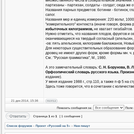
множественного числа в собирательном значении: 
партизаны - партизан, солдаты - солдат; сюда же от
Названия парных предметов: ботинки - ботинок, глаза
сапог.
Названия мер и единиц измерения: 220 вольт, 1000 
"измерительного" контекста (иначе говоря, форма 
избыточных килограммов,
не хватает гигабайтов.
Нужно отметить, что названия плодов, фруктов и
оканчивающиеся на твердый согласный (апельсин, 
-ов: пять апельсинов, килограмм баклажанов, Новы
Для некоторых существительных образование форм м
дровец не имеют других форм, кроме формы мн. ч. 
См.: "Русская грамматика", М., 1980.
А это замечательный словарь:
С. Н. Борунова, В. Л
Орфоэпический словарь русского языка. Произн
издание).
У меня издание 1988 г., стр.110, а также п-ф 5 на 
Здесь тоже говорится, что в сочетании с количес
21 дек 2014, 15:36
Показать сообщения за:
Поле 
Страница
1
из
1
[ 1 сообщение ]
Список форумов
»
Проект «Русский на 5»
»
Нам пишут