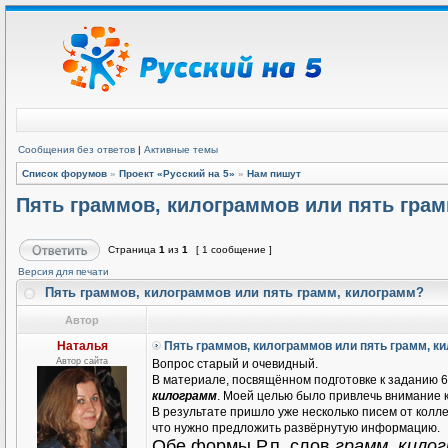
Сообщения без ответов
|
Активные темы
Список форумов
»
Проект «Русский на 5»
»
Нам пишут
Пять граммов, килограммов или пять гра
Страница
1
из
1
[ 1 сообщение ]
Версия для печати
Пять граммов, килограммов или пять грамм, килограмм?
Автор
Наталья
Пять граммов, килограммов или пять грамм, к
Автор сайта
Вопрос старый и очевидный.
В материале, посвящённом подготовке к заданию 6
килограмм
. Моей целью было привлечь внимание 
В результате пришло уже несколько писем от колле
что нужно предложить развёрнутую информацию.
Обе формы Р.п. слов
грамм, кило