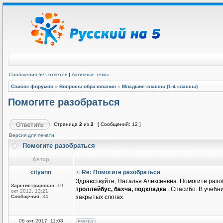
Сообщения без ответов
|
Активные темы
Список форумов
»
Вопросы образования
»
Младшие классы (1-4 классы)
Помогите разобраться
Страница
2
из
2
[ Сообщений: 12 ]
Версия для печати
Помогите разобраться
Автор
cityann
Re: Помогите разобраться
Здравствуйте, Наталья Алексеевна. Помогите разоб
Зарегистрирован:
19
троллейбус, бахча, подкладка
. Спасибо. В учеб
окт 2012, 13:21
Сообщения:
34
закрытых слогах.
06 окт 2017, 11:08