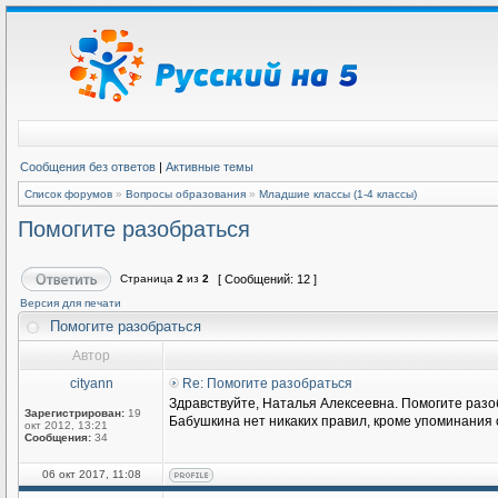
Сообщения без ответов
|
Активные темы
Список форумов
»
Вопросы образования
»
Младшие классы (1-4 классы)
Помогите разобраться
Страница
2
из
2
[ Сообщений: 12 ]
Версия для печати
Помогите разобраться
Автор
cityann
Re: Помогите разобраться
Здравствуйте, Наталья Алексеевна. Помогите разоб
Зарегистрирован:
19
Бабушкина нет никаких правил, кроме упоминания 
окт 2012, 13:21
Сообщения:
34
06 окт 2017, 11:08