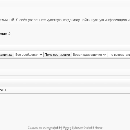
отличный. Я себя увереннее чувствую, когда могу найти нужную информацию и
елись?
ения за:
Поле сортировки
и: 1
Создано на основе
phpBB
® Forum Software © phpBB Group