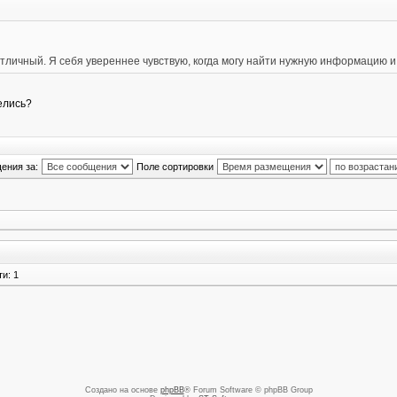
отличный. Я себя увереннее чувствую, когда могу найти нужную информацию и
елись?
ения за:
Поле сортировки
и: 1
Создано на основе
phpBB
® Forum Software © phpBB Group