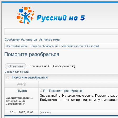
Сообщения без ответов
|
Активные темы
Список форумов
»
Вопросы образования
»
Младшие классы (1-4 классы)
Помогите разобраться
Страница
2
из
2
[ Сообщений: 12 ]
Версия для печати
Помогите разобраться
Автор
cityann
Re: Помогите разобраться
Здравствуйте, Наталья Алексеевна. Помогите разоб
Зарегистрирован:
19
Бабушкина нет никаких правил, кроме упоминания 
окт 2012, 13:21
Сообщения:
34
06 окт 2017, 11:08