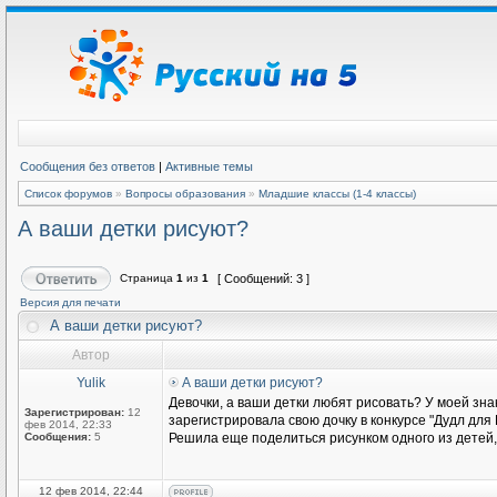
Сообщения без ответов
|
Активные темы
Список форумов
»
Вопросы образования
»
Младшие классы (1-4 классы)
А ваши детки рисуют?
Страница
1
из
1
[ Сообщений: 3 ]
Версия для печати
А ваши детки рисуют?
Автор
Yulik
А ваши детки рисуют?
Девочки, а ваши детки любят рисовать? У моей знак
Зарегистрирован:
12
зарегистрировала свою дочку в конкурсе "Дудл для Г
фев 2014, 22:33
Сообщения:
5
Решила еще поделиться рисунком одного из детей,
12 фев 2014, 22:44