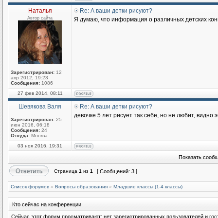
Наталья
Re: А ваши детки рисуют?
Автор сайта
Я думаю, что информация о различных детских кон
Зарегистрирован:
12
апр 2012, 19:23
Сообщения:
1086
27 фев 2014, 08:11
Шевякова Валя
Re: А ваши детки рисуют?
девочке 5 лет рисует так себе, но не любит, видно 
Зарегистрирован:
25
июн 2016, 06:18
Сообщения:
24
Откуда:
Москва
03 ноя 2016, 19:31
Показать сообщ
Страница
1
из
1
[ Сообщений: 3 ]
Список форумов
»
Вопросы образования
»
Младшие классы (1-4 классы)
Кто сейчас на конференции
Сейчас этот форум просматривают: нет зарегистрированных пользователей и гост