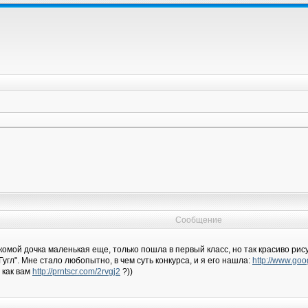
Сообщение
омой дочка маленькая еще, только пошла в первый класс, но так красиво рису
угл". Мне стало любопытно, в чем суть конкурса, и я его нашла:
http://www.goo
 как вам
http://prntscr.com/2rvgj2
?))