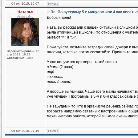
04 окт 2015, 19:07
Наталья
Re: По русскому 5 с минусом или 4 как писать
Автор сайта
Добрый день!
Ната, вы рассказали о вашей ситуации в слишком о
была отличницей в школе, что отношения с учител
бывают "4" и "5-".
Пожалуйста, возьмите тетрадки своей дочери и вы
Зарегистрирован:
12
палочки, которые потом сосчитайте. Пришлите мн
апр 2012, 19:23
Сообщения:
1086
У вас получится примерно такой список:
в доми
(2 раза)
ищё
загарали
поши (пошли)
А вообще вы умница. Чаще всего мамы начинают вид
уже упущен. Программы в 5-м и 6-м классах самые
Не забудем и то, что в организме ребёнка сейчас
возрасте напрямую связаны с настроением и общи
механическую работу, которой в школе очень много
05 окт 2015, 07:49