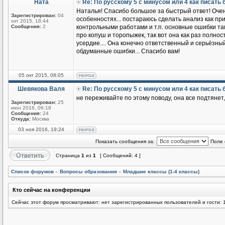
Ната
Re: По русскому 5 с минусом или 4 как писать
Наталья! Спасибо большое за быстрый ответ! Очен
Зарегистрирован:
04
особенностях... постараюсь сделать анализ как при
окт 2015, 18:44
Сообщения:
2
контрольными работами и т.п. основные ошибки там
про копуш и торопыжек, так вот она как раз полнос
усердие.... Она конечно ответственный и серьёзный 
обдуманные ошибки... Спасибо вам!
05 окт 2015, 08:05
Шевякова Валя
Re: По русскому 5 с минусом или 4 как писать
не переживайте по этому поводу, она все подтянет
Зарегистрирован:
25
июн 2016, 06:18
Сообщения:
24
Откуда:
Москва
03 ноя 2016, 19:24
Показать сообщения за:
Поле 
Страница
1
из
1
[ Сообщений: 4 ]
Список форумов
»
Вопросы образования
»
Младшие классы (1-4 классы)
Кто сейчас на конференции
Сейчас этот форум просматривают: нет зарегистрированных пользователей и гости: 