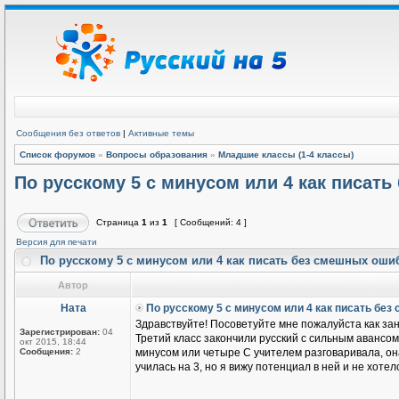
Сообщения без ответов
|
Активные темы
Список форумов
»
Вопросы образования
»
Младшие классы (1-4 классы)
По русскому 5 с минусом или 4 как писат
Страница
1
из
1
[ Сообщений: 4 ]
Версия для печати
По русскому 5 с минусом или 4 как писать без смешных ош
Автор
Ната
По русскому 5 с минусом или 4 как писать бе
Здравствуйте! Посоветуйте мне пожалуйста как зан
Зарегистрирован:
04
Третий класс закончили русский с сильным авансом 
окт 2015, 18:44
Сообщения:
2
минусом или четыре С учителем разговаривала, она г
училась на 3, но я вижу потенциал в ней и не хоте