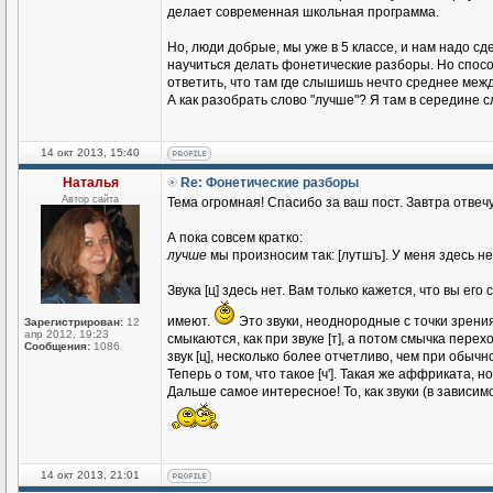
делает современная школьная программа.
Но, люди добрые, мы уже в 5 классе, и нам надо сде
научиться делать фонетические разборы. Но способ
ответить, что там где слышишь нечто среднее между
А как разобрать слово "лучше"? Я там в середине с
14 окт 2013, 15:40
Наталья
Re: Фонетические разборы
Автор сайта
Тема огромная! Спасибо за ваш пост. Завтра отвечу
А пока совсем кратко:
лучше
мы произносим так: [лутшъ]. У меня здесь н
Звука [ц] здесь нет. Вам только кажется, что вы его
имеют.
Это звуки, неоднородные с точки зрени
Зарегистрирован:
12
апр 2012, 19:23
смыкаются, как при звуке [т], а потом смычка пер
Сообщения:
1086
звук [ц], несколько более отчетливо, чем при обы
Теперь о том, что такое [ч']. Такая же аффриката, но 
Дальше самое интересное! То, как звуки (в зависим
14 окт 2013, 21:01