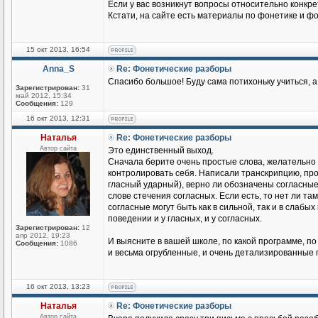
Если у вас возникнут вопросы относительно конкр
Кстати, на сайте есть материалы по фонетике и ф
15 окт 2013, 16:54
Anna_S
Re: Фонетические разборы
Cпасибо большое! Буду сама потихоньку учиться, а
Зарегистрирован:
31
май 2012, 15:34
Сообщения:
129
16 окт 2013, 12:31
Наталья
Re: Фонетические разборы
Автор сайта
Это единственный выход.
Сначала берите очень простые слова, желательно 
контролировать себя. Написали транскрипцию, пров
гласный ударный), верно ли обозначены согласные 
слове стечения согласных. Если есть, то нет ли т
согласные могут быть как в сильной, так и в слабых
поведении и у гласных, и у согласных.
Зарегистрирован:
12
апр 2012, 19:23
И выясните в вашей школе, по какой программе, по
Сообщения:
1086
и весьма огрубленные, и очень детализированные 
16 окт 2013, 13:23
Наталья
Re: Фонетические разборы
Автор сайта