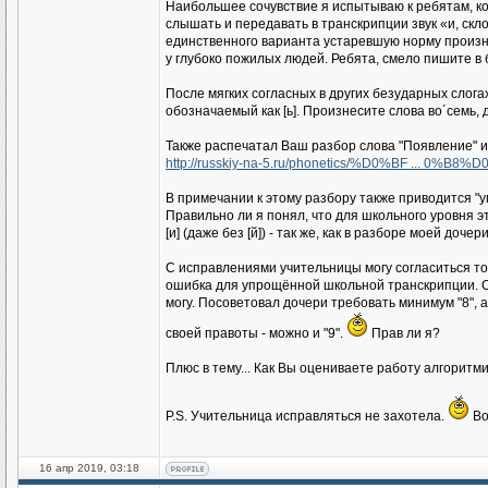
Наибольшее сочувствие я испытываю к ребятам, ко
слышать и передавать в транскрипции звук «и, ск
единственного варианта устаревшую норму произн
у глубоко пожилых людей. Ребята, смело пишите в 
После мягких согласных в других безударных слога
обозначаемый как [ь]. Произнесите слова во´семь, де´в
Также распечатал Ваш разбор слова "Появление" и
http://russkiy-na-5.ru/phonetics/%D0%BF ... 0%B8%
В примечании к этому разбору также приводится "
Правильно ли я понял, что для школьного уровня э
[и] (даже без [й]) - так же, как в разборе моей дочери
С исправлениями учительницы могу согласиться тол
ошибка для упрощённой школьной транскрипции. С "
могу. Посоветовал дочери требовать минимум "8", 
своей правоты - можно и "9".
Прав ли я?
Плюс в тему... Как Вы оцениваете работу алгоритм
P.S. Учительница исправляться не захотела.
Во
16 апр 2019, 03:18