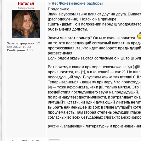
Наталья
Re: Фонетические разборы
Автор сайта
Продолжаю.
Звуки в русском языке влияют друг на друга. Быв
(расподобление). Поясню на примере:
сшить - [ш:ыт']:
с
в положении перед
ш
уподобляется
обозначения долготы.
Зачем мне этот пример? Он мне очень нравится.
на то, что последующий согласный влияет на пред
Зарегистрирован:
12
апр 2012, 19:23
прогрессивная, та, что идет наоборот: предыдущи
Сообщения:
1086
регрессивная.
Если рядом оказываются согласные
с
и
ш
, то
ш
буд
Вот почему в вашем примере невозможен звук [ц]!!!
произносится, как [т], а в конечной — как [c]. Но ш
последующий звук. В русском языке так всегда! С Ш
Теперь вернемся к вашему примеру. Что происходи
[ч] — тоже аффриката, как и [ц], только мягкая. Это
воздействия последующего звука на предыдущий. Т
по признаку твёрдости-мягкости, и затрагивает он
[лутшый']. Кстати, ни один думающий учитель не у
выбрать наименьшее из зол: в слове [лутшый'] хо
проблема есть. Там вторая степень редукции гласн
согласных во всех безударных слогах транскрибиро
русский, владеющий литературным произношением