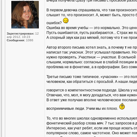
Вчера получила сразу три письма с просьбой разо
В первом девочка спрашивала, что там произносится:
слышит то, что произносит. А, может быть, просто
ошибок?
Ошибка во время учебы — это нормально. Это ценна
Пусть ошибаются, пусть разбираются... Страх же п
Зарегистрирован:
12
апр 2012, 19:23
А спорный звук как раз мягкий, потому что
т
не прои
Сообщения:
1086
Автор второго письма хотел знать, а почему
т
не пр
написал так:
учасник
. Этот услышал правильно. Но
нужно проверять.
Участник — участие.
В сильной 
слышим, нормально: согласные в слабой позиции вс
проблема не в фонетике, а в орфографии. Без сомн
Третье письмо тоже типичное. «учасник» — это пол
человеком, как обратиться с просьбой. А наши ли
говорится о компетентностном подходе. Школа у 
Отвечаю, что, мол, я могу догадаться, что вам нужен
В ответ уже получаю вполне человеческое послани
восприимчивые люди. Учим мы их плохо.
То, что во многих школах одновременно использую
фонетический разбор слова
мяч
. 7 тыс запросов в 
Интересно, как учат ребят, если им проще искать о
популярное слово, самое частотное. Оно может по