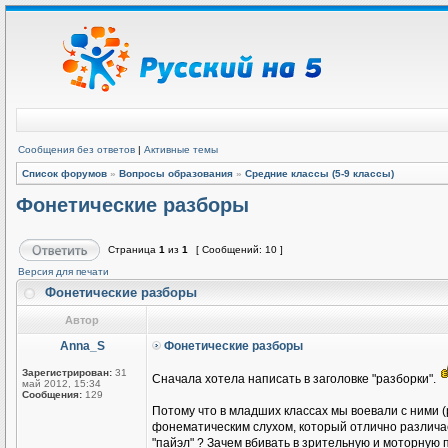
Сообщения без ответов
|
Активные темы
Список форумов
»
Вопросы образования
»
Средние классы (5-9 классы)
Фонетические разборы
Страница
1
из
1
[ Сообщений: 10 ]
Версия для печати
Фонетические разборы
Автор
Anna_S
Фонетические разборы
Зарегистрирован:
31
Сначала хотела написать в заголовке "разборки".
май 2012, 15:34
Сообщения:
129
Потому что в младших классах мы воевали с ними (
фонематическим слухом, который отлично различает
"пайэл" ? Зачем вбивать в зрительную и моторную п