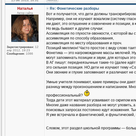
15 окт 2013, 16:31
Наталья
Re: Фонетические разборы
Автор сайта
Вот и получается, что дети должны транскрибирова
Например, они не изучают вокализм (систему гласн
им дают, это оглушение и озвончение и позиции, в
Но ведь бывают и другие случаи:
Ассимиляция по глухости-звонкости, с которой вы 
ассимиляция по способу образования,
ассимиляция по месту образования и проч.
Зарегистрирован:
12
Позиций миллион! Часто простое с виду слово таи
апр 2012, 19:23
Фонетика — это нагромождение массы мелочей. Нуж
Сообщения:
1086
могут запоминать позиции и звуки, для которых это
В АГ пишут: переднеязычные такие-то (далее идёт 
это сильная позиция. НО дети не изучают тему «Со
Они звонкие и глухие запоминают и различают не с
Умные учителя понимают, какие примеры они дают 
разницу между произношением и написанием. Мног
профессиональный?
Тогда дети этот материал усваивают со скрипом ил
Многие даже название разбора не могут уловить, а
поисковых запросах постоянно идут искажения. Тыс
Я уже встречала и фанетический, и фунытический, 
Словом, этот раздел школьной программы — больш