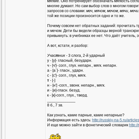
мягкие. Оно потренирует обозначать мягкость согласн
многие думают. Но сам выбор слов о многом говори
запросов со словами:
меч, мячом, мечом, мячи, мечи
той же позиции произносится одно и то же.
Почему совсем нет обратных заданий: прочитать тран
и мечом. Дети бы видели образцы верной транскрип
привыкнуть: в учебниках ее нет. Что даёт учитель, э
А вот, кстати, и разбор:
Учас
т
ник
- 3 слога, 2-й ударный
у - [у]- гласный, безударн.
ч - [ч']- согл., глух. непарн., мягк. непарн.
а - [а`]- гласн., ударн.
с - [с']- согл., глух, мягк.
т
- [-]
н - [н'] -согл., звонк. непарн., мягк.
и - [и]-гласн. безуд.
к - [к]-согл., глух., тверд.
_____________
8 б., 7 зв.
Как узнать, какие парные, какие непарные?
Информация есть здесь:
http://russkiy-na-5.ru/article
И еще можно зайти в фонетический словарик
http:/