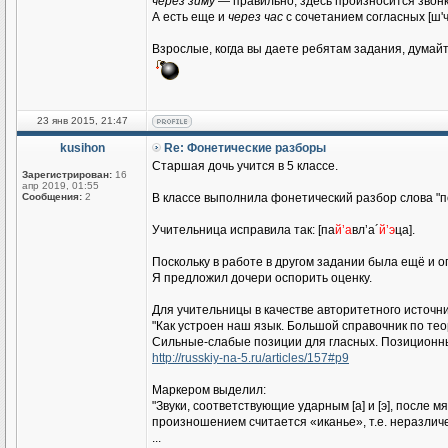
через зиму
— правильно, здесь произносится звонкий
А есть еще и
через час
с сочетанием согласных [ш'ч']
Взрослые, когда вы даете ребятам задания, думайт
23 янв 2015, 21:47
kusihon
Re: Фонетические разборы
Старшая дочь учится в 5 классе.
Зарегистрирован:
16
апр 2019, 01:55
Сообщения:
2
В классе выполнила фонетический разбор слова "поя
Учительница исправила так: [па
й’а
вл’а´
й’э
ца].
Поскольку в работе в другом задании была ещё и оп
Я предложил дочери оспорить оценку.
Для учительницы в качестве авторитетного источни
"Как устроен наш язык. Большой справочник по теор
Сильные-слабые позиции для гласных. Позиционны
http://russkiy-na-5.ru/articles/157#p9
Маркером выделил:
"Звуки, соответствующие ударным [а] и [э], после 
произношением считается «иканье», т.е. неразлич
...