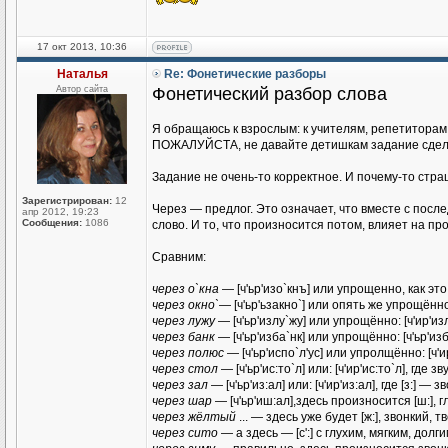
17 окт 2013, 10:36
Наталья
Re: Фонетические разборы
Автор сайта
Фонетический разбор слова
Я обращаюсь к взрослым: к учителям, репетиторам
ПОЖАЛУЙСТА, не давайте детишкам задание сдел
Задание не очень-то корректное. И почему-то стра
Зарегистрирован:
12
Через — предлог. Это означает, что вместе с пос
апр 2012, 19:23
Сообщения:
1086
слово. И то, что произносится потом, влияет на п
Сравним:
через о`кна
— [ч'ьр'изо`кнъ] или упрощенно, как это
через окно`
— [ч'ьр'ьзакно`] или опять же упрощённо:
через лужу
— [ч'ьр'излу`жу] или упрощённо: [ч'ир'из
через банк
— [ч'ьр'изба`нк] или упрощённо: [ч'ьр'изб
через полюс
— [ч'ьр'испо`л'ус] или упролщённо: [ч'и
через стол
— [ч'ьр'ис:то`л] или: [ч'ир'ис:то`л], где з
через зал
— [ч'ьр'из:ал] или: [ч'ир'из:ал], где [з:] —
через шар
— [ч'ьр'иш:ал],здесь произносится [ш:],
через жёлтый
... — здесь уже будет [ж:], звонкий,
через сито
— а здесь — [с':] с глухим, мягким, дол