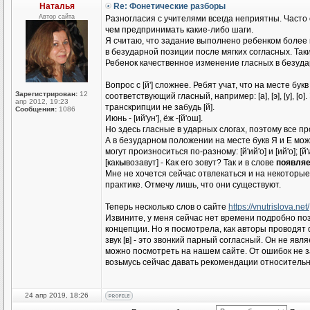
Наталья
Re: Фонетические разборы
Автор сайта
Разногласия с учителями всегда неприятны. Часто 
чем предпринимать какие-либо шаги.
Я считаю, что задание выполнено ребенком более 
в безударной позиции после мягких согласных. Та
Ребенок качественное изменение гласных в безудар
Вопрос с [й'] cложнее. Ребят учат, что на месте букв
Зарегистрирован:
12
соответствующий гласный, например: [а], [э], [у],
апр 2012, 19:23
транскрипции не забудь [й].
Сообщения:
1086
Июнь - [ий'ун'], ёж -[й'ош].
Но здесь гласные в ударных слогах, поэтому все пр
А в безударном положении на месте букв Я и Е мо
могут произноситься по-разному: [й'ий'о] и [ий'о];
[как
ы
возавут] - Как его зовут? Так и в слове
появляе
Мне не хочется сейчас отвлекаться и на некоторы
практике. Отмечу лишь, что они существуют.
Теперь несколько слов о сайте
https://vnutrislova.net/
Извините, у меня сейчас нет времени подробно поз
концепции. Но я посмотрела, как авторы проводят
звук [в] - это звонкий парный согласный. Он не я
можно посмотреть на нашем сайте. От ошибок не за
возьмусь сейчас давать рекомендации относительно
24 апр 2019, 18:26