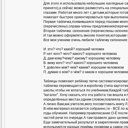
Для этого я использовала небольшие наглядные са
принято),а сейчас можно разместить на специальн
глазами. Работая много лет с детьми,которые гото
помогает быстрее ориентироваться при выполнении
Первая табличка,появившаяся перед глазами моег
(перечислены).справа-члены предложения(перечи
Вторая табличка: склонение (перечислены склоняем
И так можно оформлять многие понятия,которыми 
Все мои ученики очень любили табличку склонения:
И. кто? что? какой? хороший человек
Р. нет кого? чего? какого? хорошего человека
Д. дам кому?чему? какому? хорошему человеку
В. вижу кого? что? какого? хорошего человека
Т. доволен кем? чем? каким? хорошим человеком
П. думаю о ком? о чём? о каком о хорошем человек
Таблицы помогают ребёнку легче систематизироват
табличка перемещается в коробочку (типа картотек
школы,чтобы не копаться по учебникам.Каждой табл
"каталог". Хочу сказать,что эта работа так вошла в
определённых местах,одним словом,повлияла на ха
А лично Вам,как учителю,могу посоветовать книгу 
В нём материал излагается собранно,те - ВСЁ по 
годы обучения. Например:правописание О-Ё после ш
частей речи по очереди.А там правило дано целик
Еще замечательный результат в закреплении прави
используются разные приёмы проверки,а самое гла