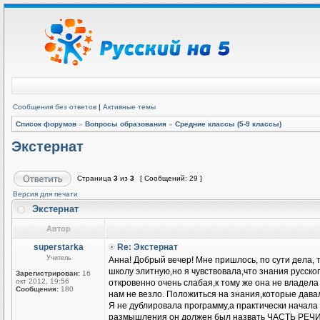
Сообщения без ответов
|
Активные темы
Список форумов
»
Вопросы образования
»
Средние классы (5-9 классы)
Экстернат
Страница
3
из
3
[ Сообщений: 29 ]
Версия для печати
Экстернат
Автор
superstarka
Re: Экстернат
Учитель
Анна! Добрый вечер! Мне пришлось, по сути дела, 
школу элитную,но я чувствовала,что знания русског
Зарегистрирован:
16
окт 2012, 19:56
откровенно очень слабая,к тому же она не владела
Сообщения:
180
нам не везло. Положиться на знания,которые давал
Я не дублировала программу,а практически начала
размышления он должен был назвать ЧАСТЬ Р