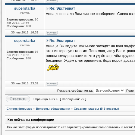
29 янв 2013, 10:46
superstarka
Re: Экстернат
Учитель
Анна, я послала Вам личное сообщение. Слева ввер
Зарегистрирован:
16
окт 2012, 19:56
Сообщения:
180
30 янв 2013, 16:33
superstarka
Re: Экстернат
Учитель
Анна, а Вы видите, как много заходят на ваш подф
этот интересует многих. Понимаю, что у Вас страшн
Зарегистрирован:
16
окт 2012, 19:56
понемножку расскажите, что удаётся, в чём трудно
Сообщения:
180
бесценен. Ждём с нетерпением. Ведь порой достато
30 янв 2013, 23:32
Показать сообщения за:
Поле 
Страница
3
из
3
[ Сообщений: 29 ]
Список форумов
»
Вопросы образования
»
Средние классы (5-9 классы)
Кто сейчас на конференции
Сейчас этот форум просматривают: нет зарегистрированных пользователей и гости: 