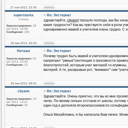
27 ноя 2012, 22:35
superstarka
Re: Экстернат
Учитель
здравствуйте,
cityann
! прошло полгода, как Вы нача
какие трудности? Как вы чувствуете себя в роли у
Зарегистрирован:
16
окт 2012, 19:56
одновременно мамой и учителем очень трудно. С 
Сообщения:
180
28 янв 2013, 00:26
Наташа
Re: Экстернат
Почему трудно быть мамой и учителем одновременн
Зарегистрирован:
04
напрягают "умные"сентенции о греховности привязы
окт 2012, 23:49
Сообщения:
13
благоглупостей, которым учат матерей то игумены,
матерей. А те, раскрывши рот, "внимают" сим "учите
29 янв 2013, 09:01
cityann
Re: Экстернат
Здравствуйте. Очень приятно, что вы ко мне прояв
Зарегистрирован:
19
легко. По-моему сильно отстаем от школы, потому 
окт 2012, 13:21
Сообщения:
34
один год и догоняли второклассников по сольфедж
Ольга Михайловна, я бы написала Вам лично. Може