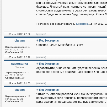
книгах: грамматические и синтаксические. Синтакси
будущее. Я чистый практик,много лет посвятивши
сложность и академичность ,как я считаю,являются
советы будут интересны- буду очень рада . Ольга 
Последний раз редактировалось
superstarka
15 ноя 2012, 22
05 ноя 2012, 22:26
cityann
Re: Экстернат
Спасибо, Ольга Михайловна. Учту.
Зарегистрирован:
19
окт 2012, 13:21
Сообщения:
34
05 ноя 2012, 22:49
superstarka
Re: Экстернат
Учитель
Здравствуйте,Анна,если Вам будет интересно ,загл
объясняю основные правила. Это скорее для Вас, т.
Зарегистрирован:
16
окт 2012, 19:56
Сообщения:
180
19 ноя 2012, 01:33
cityann
Re: Экстернат
Читаю "Аномалии родительской любви" Игумена Евм
Зарегистрирован:
19
рассмотреть в себе признаки привязанности, пос
окт 2012, 13:21
Сообщения:
34
когда экстернат предполагает полную зависимость 