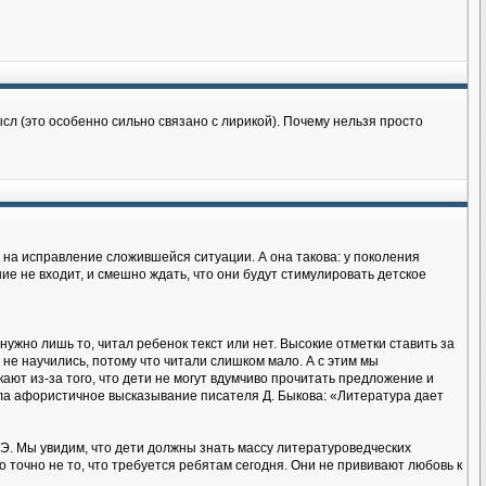
сл (это особенно сильно связано с лирикой). Почему нельзя просто
 на исправление сложившейся ситуации. А она такова: у поколения
е не входит, и смешно ждать, что они будут стимулировать детское
нужно лишь то, читал ребенок текст или нет. Высокие отметки ставить за
 и не научились, потому что читали слишком мало. А с этим мы
кают из-за того, что дети не могут вдумчиво прочитать предложение и
вала афористичное высказывание писателя Д. Быкова: «Литература дает
ГЭ. Мы увидим, что дети должны знать массу литературоведческих
точно не то, что требуется ребятам сегодня. Они не прививают любовь к