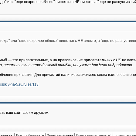
ды" или "еще незрелое яблоко" пишется с НЕ вместе, а "еще не распустивши
годы" или "еще незрелое яблоко" пишется с НЕ вместе, а "еще не распустивш
елый
— это прилагательные, а на правописание прилагательных с
НЕ
не влия
, незаметная на первый взгляд ошибка, ненужные для дела подробности.
ебления причастия. Для причастий наличие зависимого слова важно: если оно
russkiy-na-5.ru/rules/113
ть ваш сайт своим друзьям.
ения за:
Поле сортировки