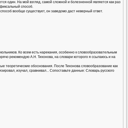
тся один. На мой взгляд, самой сложной и болезненной является как раз
ффиксальный способ.
 способ вообще существует, он заведомо даст неверный ответ.
школьников. Ко всем есть нарекания, особенно к словообразовательным
рячо рекомендую А.Н. Тихонова, на словари которого я ссылаюсь и на
анные теоретические обоснования. После Тихонова словообразование как
зировал, изучал, сравнивал... Сопоставьте данные: Словарь русского