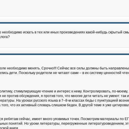
го необходимо искать в тех или иных произведениях какой-нибудь скрытый смы
слога?
коле необходимо менять. Срочно!!! Сейчас все силы должны быть направлены
сь дети. Поскольку родители не читают сами – в их систему ценностей чтени
олитику, стимулирующую чтение и интерес к нему. Контролировать, по-моему, 
я не против обсуждения, я против того, что многие дети читать не умеют: так
ературы. На уроках русского языка в 7–8-м классах беды с пунктуацией возни
а того, что их активный словарь слишком беден. В другой теме я уже цитиро
ется ребятам сейчас, имеет много уязвимых точек. Посмотрим материалы по Е
ных понятий. Но уроки литературы, перегруженные литературоведением, это 
еской книги.