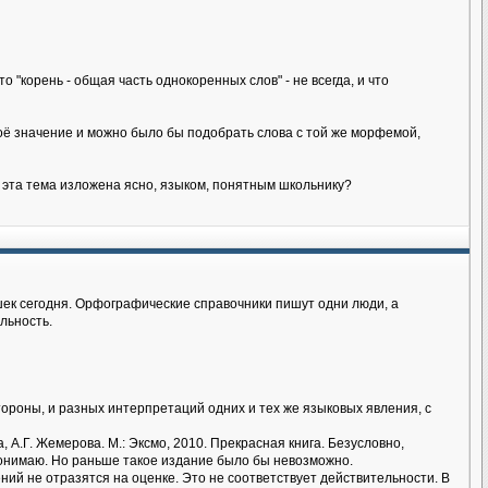
то "корень - общая часть однокоренных слов" - не всегда, и что
воё значение и можно было бы подобрать слова с той же морфемой,
м эта тема изложена ясно, языком, понятным школьнику?
шек сегодня. Орфографические справочники пишут одни люди, а
льность.
тороны, и разных интерпретаций одних и тех же языковых явления, с
 А.Г. Жемерова. М.: Эксмо, 2010. Прекрасная книга. Безусловно,
 понимаю. Но раньше такое издание было бы невозможно.
ий не отразятся на оценке. Это не соответствует действительности. В