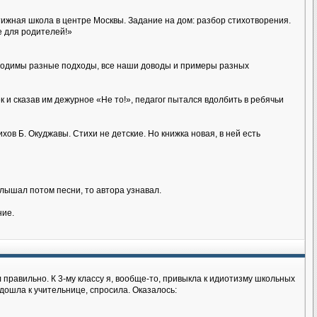
тижная школа в центре Москвы. Задание на дом: разбор стихотворения.
е для родителей!»
обходимы разные подходы, все наши доводы и примеры разных
к и сказав им дежурное «Не то!», педагог пытался вдолбить в ребячьи
ов Б. Окуджавы. Стихи не детские. Но книжка новая, в ней есть
лышал потом песни, то автора узнавал.
ние.
 правильно. К 3-му классу я, вообще-то, привыкла к идиотизму школьных
дошла к учительнице, спросила. Оказалось: