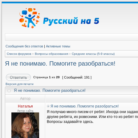
Сообщения без ответов
|
Активные темы
Список форумов
»
Вопросы образования
»
Средние классы (5-9 классы)
Я не понимаю. Помогите разобраться!
Страница
1
из
20
[ Сообщений: 191 ]
Версия для печати
Я не понимаю. Помогите разобраться!
Автор
Наталья
Я не понимаю. Помогите разобраться!
Автор сайта
Я получаю много писем от ребят. Иногда они задаю
другие ребята, их ровесники. Или кто-то из ребят
Вопросы задавайте здесь.