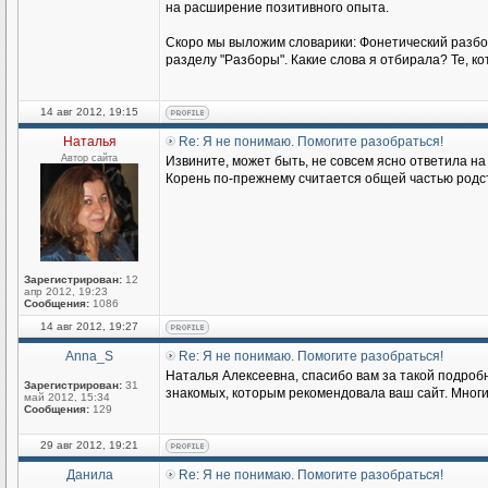
на расширение позитивного опыта.
Скоро мы выложим словарики: Фонетический разбор
разделу "Разборы". Какие слова я отбирала? Те, 
14 авг 2012, 19:15
Наталья
Re: Я не понимаю. Помогите разобраться!
Автор сайта
Извините, может быть, не совсем ясно ответила на
Корень по-прежнему считается общей частью родств
Зарегистрирован:
12
апр 2012, 19:23
Сообщения:
1086
14 авг 2012, 19:27
Anna_S
Re: Я не понимаю. Помогите разобраться!
Наталья Алексеевна, спасибо вам за такой подробны
Зарегистрирован:
31
знакомых, которым рекомендовала ваш сайт. Многие 
май 2012, 15:34
Сообщения:
129
29 авг 2012, 19:21
Данила
Re: Я не понимаю. Помогите разобраться!