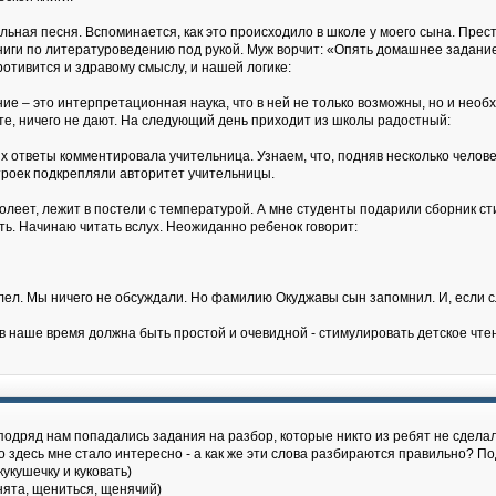
ьная песня. Вспоминается, как это происходило в школе у моего сына. Прес
 Книги по литературоведению под рукой. Муж ворчит: «Опять домашнее задани
ротивится и здравому смыслу, и нашей логике:
ие – это интерпретационная наука, что в ней не только возможны, но и не
те, ничего не дают. На следующий день приходит из школы радостный:
их ответы комментировала учительница. Узнаем, что, подняв несколько челове
 троек подкрепляли авторитет учительницы.
олеет, лежит в постели с температурой. А мне студенты подарили сборник стих
ть. Начинаю читать вслух. Неожиданно ребенок говорит:
олел. Мы ничего не обсуждали. Но фамилию Окуджавы сын запомнил. И, если с
 в наше время должна быть простой и очевидной - стимулировать детское чте
з подряд нам попадались задания на разбор, которые никто из ребят не сделал
 здесь мне стало интересно - а как же эти слова разбираются правильно? По
укушечку и куковать)
нята, щениться, щенячий)