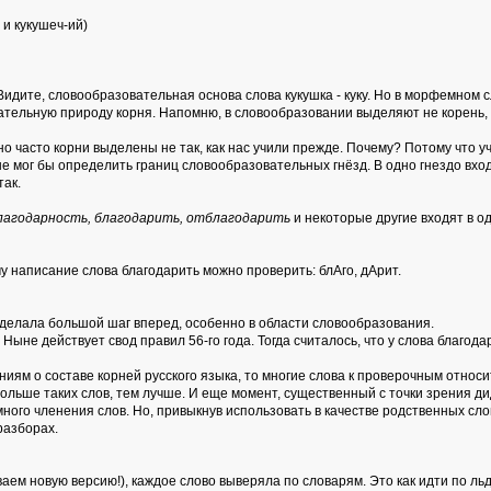
 и кукушеч-ий)
идите, словообразовательная основа слова кукушка - куку. Но в морфемном сл
ательную природу корня. Напомню, в словообразовании выделяют не корень, а
ьно часто корни выделены не так, как нас учили прежде. Почему? Потому что
не мог бы определить границ словообразовательных гнёзд. В одно гнездо вход
так.
благодарность, благодарить, отблагодарить
и некоторые другие входят в од
ому написание слова благодарить можно проверить: блАго, дАрит.
 сделала большой шаг вперед, особенно в области словообразования.
не действует свод правил 56-го года. Тогда считалось, что у слова благодар
ям о составе корней русского языка, то многие слова к проверочным относит
ольше таких слов, тем лучше. И еще момент, существенный с точки зрения дид
ного членения слов. Но, привыкнув использовать в качестве родственных сло
разборах.
аем новую версию!), каждое слово выверяла по словарям. Это как идти по льд