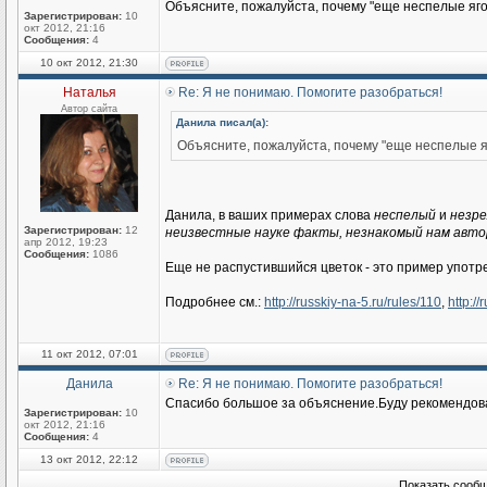
Объясните, пожалуйста, почему "еще неспелые яго
Зарегистрирован:
10
окт 2012, 21:16
Сообщения:
4
10 окт 2012, 21:30
Наталья
Re: Я не понимаю. Помогите разобраться!
Автор сайта
Данила писал(а):
Объясните, пожалуйста, почему "еще неспелые я
Данила, в ваших примерах слова
неспелый
и
незр
Зарегистрирован:
12
неизвестные науке факты, незнакомый нам автор
апр 2012, 19:23
Сообщения:
1086
Еще не распустившийся цветок - это пример употр
Подробнее см.:
http://russkiy-na-5.ru/rules/110
,
http://
11 окт 2012, 07:01
Данила
Re: Я не понимаю. Помогите разобраться!
Спасибо большое за объяснение.Буду рекомендова
Зарегистрирован:
10
окт 2012, 21:16
Сообщения:
4
13 окт 2012, 22:12
Показать сообщ