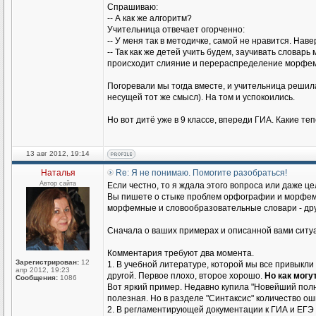
Спрашиваю:
-- А как же алгоритм?
Учительница отвечает огорченно:
-- У меня так в методичке, самой не нравится. Наве
-- Так как же детей учить будем, заучивать словарь
происходит слияние и перераспределение морфем 
Погоревали мы тогда вместе, и учительница решил
несущей тот же смысл). На том и успокоились.
Но вот дитё уже в 9 классе, впереди ГИА. Какие т
13 авг 2012, 19:14
Наталья
Re: Я не понимаю. Помогите разобраться!
Автор сайта
Если честно, то я ждала этого вопроса или даже це
Вы пишете о стыке проблем орфографии и морфемик
морфемные и словообразовательные словари - друг
Сначала о ваших примерах и описанной вами ситу
Комментария требуют два момента.
Зарегистрирован:
12
1. В учебной литературе, которой мы все привыкли
апр 2012, 19:23
другой. Первое плохо, второе хорошо.
Но как могу
Сообщения:
1086
Вот яркий пример. Недавно купила "Новейший полный
полезная. Но в разделе "Синтаксис" количество о
2. В регламентирующей документации к ГИА и ЕГЭ 