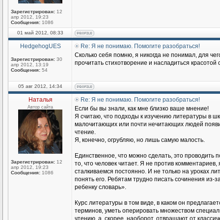
Зарегистрирован:
12
апр 2012, 19:23
Сообщения:
1086
01 май 2012, 08:33
HedgehogUES
Re: Я не понимаю. Помогите разобраться!
Сколько себя помню, я никогда не понимал, для че
Зарегистрирован:
30
прочитать стихотворение и насладиться красотой 
апр 2012, 13:19
Сообщения:
54
05 авг 2012, 14:34
Наталья
Re: Я не понимаю. Помогите разобраться!
Автор сайта
Если бы вы знали, как мне близко ваше мнение!
Я считаю, что подходы к изучению литературы в ш
малочитающих или почти нечитающих людей появили
чтение.
Я, конечно, огрубляю, но лишь самую малость.
Единственное, что можно сделать, это проводить п
Зарегистрирован:
12
то, что человек читает. Я не против комментариев, 
апр 2012, 19:23
сталкиваемся постоянно. И не только на уроках лит
Сообщения:
1086
понять его. Ребятам трудно писать сочинения из-з
ребенку словарь».
Курс литературы в том виде, в каком он предлага
терминов, уметь оперировать множеством специаль
чтению, а, скорее, наоборот, отвращают от классич