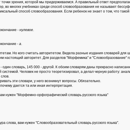
т точки зрения, которой мы придерживаемся. А правильный ответ предполагае
ер, во многих учебниках среди способ словообразования не называют бессу
ксальный способ словообразования. Если ребенок не знает о том, что такой
 окончание -
нулевое
.
 окончание -
а
.
итетам. Но кого считать авторитетом. Видела разные издания словарей для 
им настоящий авторитет. Для разделов "Морфемика" и "Словообразование" го
 - один словарь, 145 000 - другой. К обоим словарям даны прекрасно напис
системой. Человек не просто теоретизировал, а делал черную работу: анали
 слов.
ивать эти словари, у него возникнут вопросы. Обязательно.
 почему дается та или иная интерпретация.
 вам нужен "Морфемно-орфографический словарь русского языка"
ура слова, вам нужен "Словообразовательный словарь русского языка".