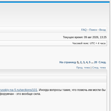
FAQ
•
Поиск
•
Вход
Текущее время: 09 авг 2026, 13:25
Часовой пояс: UTC + 4 часа
На страницу
1
,
2
,
3
,
4
,
5
...
20
След.
Пред. тема
|
След. тема
//russkiy-na-5.ru/sections/101
. Иногда вопросы такие, что помочь им могли бы
 форумчан - это вообще сила.