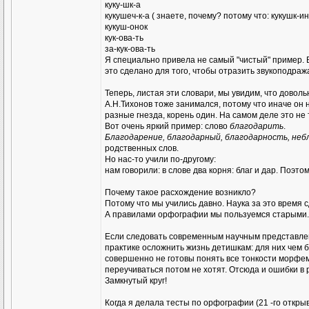
куку-шк-а
кукушеч-к-а ( знаете, почему? потому что: кукушк-ин
кукуш-онок
кук-ова-ть
за-кук-ова-ть
Я специально привела не самый "чистый" пример. В
это сделано для того, чтобы отразить звукоподраж
Теперь, листая эти словари, мы увидим, что довол
А.Н.Тихонов тоже занимался, потому что иначе он 
разные гнезда, корень один. На самом деле это не 
Вот очень яркий пример: слово
благодарить
.
Благодарение, благодарный, благодарность, не
родственных слов.
Но нас-то учили по-другому:
нам говорили: в слове два корня: благ и дар. Поэт
Почему такое расхождение возникло?
Потому что мы учились давно. Наука за это время
А правилами орфографии мы пользуемся старыми. Ны
Если следовать современным научным представлени
практике осложнить жизнь детишкам: для них чем б
совершенно не готовы понять все тонкости морфем
переучиваться потом не хотят. Отсюда и ошибки в 
Замкнутый круг!
Когда я делала тесты по орфографии (21 -го открыв