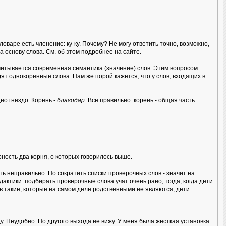
оваре есть членение: ку-ку. Почему? Не могу ответить точно, возможно,
 основу слова. См. об этом подробнее на сайте.
 учитывается современная семантика (значение) слов. Этим вопросом
ят однокоренные слова. Нам же порой кажется, что у слов, входящих в
но гнездо. Корень -
благодар
. Все правильно: корень - общая часть
ность два корня, о которых говорилось выше.
ь неправильно. Но сократить списки проверочных слов - значит на
актики: подбирать проверочные слова учат очень рано, тогда, когда дети
в такие, которые на самом деле родственными не являются, дети
у. Неудобно. Но другого выхода не вижу. У меня была жесткая установка