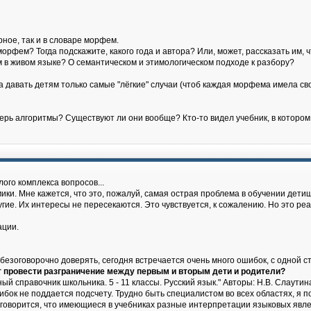
рное, так и в словаре морфем.
 морфем? Тогда подскажите, какого года и автора? Или, может, рассказать им, ч
в живом языке? О семантическом и этимологическом подходе к разбору?
а давать детям только самые "лёгкие" случаи (чтоб каждая морфема имела с
еперь алгоритмы? Существуют ли они вообще? Кто-то видел учебник, в которо
лого комплекса вопросов...
и. Мне кажется, что это, пожалуй, самая острая проблема в обучении дети
ие. Их интересы не пересекаются. Это чувствуется, к сожалению. Но это реа
ации.
 безоговорочно доверять, сегодня встречается очень много ошибок, с одной с
т провести разграничение между первым и вторым дети и родители?
 справочник школьника. 5 - 11 классы. Русский язык." Авторы: Н.В. Слаутина,
шибок не поддается подсчету. Трудно быть специалистом во всех областях, я
говорится, что имеющиеся в учебниках разные интерпретации языковых явлен