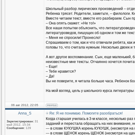
Школьный разбор лирических произведений – отдел
Ребенка трясет. Родители, заметьте, – филологи.
Вместе читаем текст, вместе его разбираем. Сын п
– Она опять скажет: «Не то!»
Все наши попытки объяснить, что литературоведен
литературоведов, пишущих об одном и том же текс
– Меня не спросили! Пронесло!
Спрашиваем о том, как и что отвечали ребята, как 
головы то, что считала нужным. Несколько двоек и
А вот другое воспоминание. Сын, еще маленький, б
неизвестные мне тексты. Отчаянно хочется почита
– Еще!
– Тебе нравится?
– Да!
Вы не поверите, я читала больше часа. Ребенок б
На мой взгляд, цель у школьного курса литературы
06 авг 2012, 22:05
Anna_S
Re: Я не понимаю. Помогите разобраться!
Когда старшая училась в 3-м классе, несколько ра
Зарегистрирован:
31
заданий и перестала обращать на них внимание, но
май 2012, 15:34
Сообщения:
129
--- в слове КУКУШКА корень КУКУШК, (несмотря на к
--- в слове ЩЕНОК корень ЩЕНОК (несмотря на ще