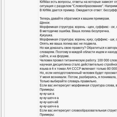
КИМах есть вопросы, ответы на которые зависят о
ситуация с разделом "Словообразование". Наприм
В КИМе дается пример. Ожидается ответ: бессуффи
Теперь давайте обратимся к вашим примерам.
Щенок.
Морфемная структура: корень -
щен
, суффикс -
ок
,
В методичке ошибка. Ваша логика безупречна.
Кукушка.
Морфемная структура: корень:
куку
, суффикс -
шк
,
Опять же ваша логика вас не подвела.
Но как доказать свою правоту? Обратиться к автор
словарям. Поэтому в каждой области ищем и наход
сайте, и на форуме.
Человек провел титаническую работу. 100 000 слов
научная дисциплина стало действительно стройной 
языка в 4-х томах АН СССР включает только 80 000
Но, если неподготовленный человек будет просматр
У меня возникали. Потом, разбираясь, я понимала,
Только выбирайте словарь правильно.
Если вас интересует морфемная структура слова,
Примеры:
ку-ку-шк-а
ку-ку-шеч-к-а
ку-ку-шеч-ий
ку-ку-шеч-к-а
Если вас интересует словообразовательная структ
Примеры: