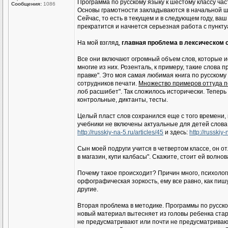
Программа по русскому языку к шестому классу ча
Сообщения:
1086
Основы грамотности закладываются в начальной шко
Сейчас, то есть в текущем и в следующем году, в
прекратится и начнется серьезная работа с пункту
На мой взгляд,
главная проблема в лексическом 
Все они включают огромный объем слов, которые и
многие из них. Розенталь, к примеру, такие слова
правке". Это моя самая любимая книга по русскому 
сотрудников печати.
Множество примеров оттуда п
лоб расшибет". Так сложилось исторически. Теперь 
контрольные, диктанты, тесты.
Целый пласт слов сохранился еще с того времени, 
учебники не включены актуальные для детей слова
http://russkiy-na-5.ru/articles/45
и здесь:
http://russkiy-
Сын моей подруги учится в четвертом классе, он о
в магазин, купи калбасы". Скажите, стоит ей волнов
Почему такое происходит? Причин много, психологич
орфографическая зоркость, ему все равно, как пишу
другие.
Вторая проблема в методике. Программы по русско
новый материал вытесняет из головы ребенка стар
не предусматривают или почти не предусматривают