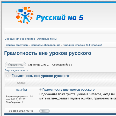
Сообщения без ответов
|
Активные темы
Список форумов
»
Вопросы образования
»
Средние классы (5-9 классы)
Грамотность вне уроков русского
Страница
1
из
1
[ Сообщений: 6 ]
Версия для печати
Грамотность вне уроков русского
Автор
nata-ka
Грамотность вне уроков русского
Подскажите пожалуйста. Дочка в 6 классе, когда пи
Зарегистрирован:
24
математике, делает глупые ошибки. Грамотность к
ноя 2012, 22:57
Сообщения:
7
03 фев 2013, 00:46