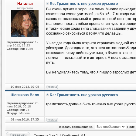
Наталья
Re: Грамотность вне уроков русского
Автор сайта
Вы очень чуткая и хорошая мама. Многие приходят
классе при смене учителей, либо в 6 - 7-м, когда си
накоплен колоссальный отрицательный опыт, которы
(напряженность, любые проявления чувств и эмоци
и тактические ходы типа списывания заданий у др
осознанно относиться к тому, что делаешь...
Зарегистрирован:
12
У нас два года была открыта страничка в одной из
апр 2012, 19:23
убеждали. Досаждало то, что шел поток просьб од
Сообщения:
1086
нежелание чему-либо научиться, а ближе к весне —
легким — только выйти в интернет. А после экзаме
путь.
Вы не удивляйтесь тому, что я пишу о взрослых детя
10 фев 2013, 07:05
Шевякова Валя
Re: Грамотность вне уроков русского
Зарегистрирован:
25
грамотность должна быть конечно вне урока русск
июн 2016, 06:18
Сообщения:
24
Откуда:
Москва
03 ноя 2016, 17:35
Показать сообщения за:
Поле 
Страница
1
из
1
[ Сообщений: 6 ]