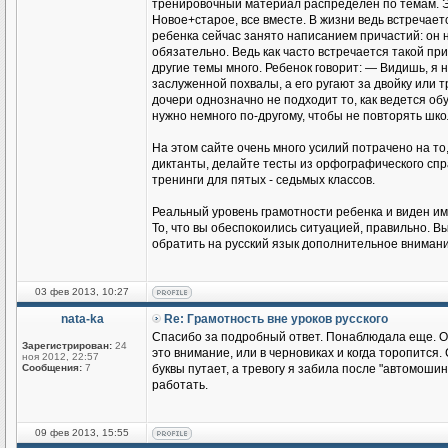
тренировочный материал распределен по темам. Э
Новое+старое, все вместе. В жизни ведь встречае
ребенка сейчас занято написанием причастий: он н
обязательно. Ведь как часто встречается такой пр
другие темы много. Ребенок говорит: — Видишь, я 
заслуженной похвалы, а его ругают за двойку или т
дочери однозначно не подходит то, как ведется о
нужно немного по-другому, чтобы не повторять шк
На этом сайте очень много усилий потрачено на т
диктанты, делайте тесты из орфографического спра
тренинги для пятых - седьмых классов.
Реальный уровень грамотности ребенка и виден име
То, что вы обеспокоились ситуацией, правильно. 
обратить на русский язык дополнительное внимани
03 фев 2013, 10:27
nata-ka
Re: Грамотность вне уроков русского
Спасибо за подробный ответ. Понаблюдала еще. О
Зарегистрирован:
24
это внимание, или в черновиках и когда торопится
ноя 2012, 22:57
Сообщения:
7
буквы путает, а тревогу я забила после "автомоши
работать.
09 фев 2013, 15:55