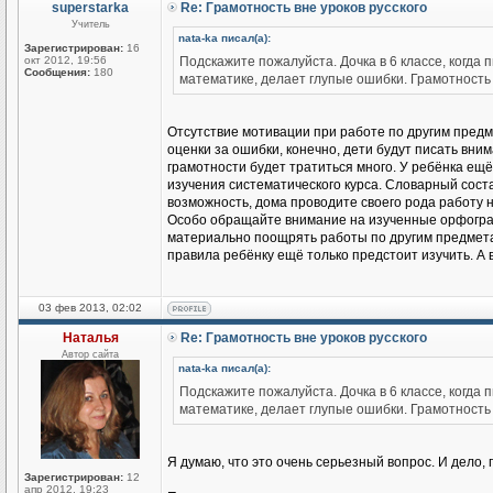
superstarka
Re: Грамотность вне уроков русского
Учитель
nata-ka писал(а):
Зарегистрирован:
16
окт 2012, 19:56
Подскажите пожалуйста. Дочка в 6 классе, когда 
Сообщения:
180
математике, делает глупые ошибки. Грамотность
Отсутствие мотивации при работе по другим предме
оценки за ошибки, конечно, дети будут писать вни
грамотности будет тратиться много. У ребёнка ещё 
изучения систематического курса. Словарный соста
возможность, дома проводите своего рода работу 
Особо обращайте внимание на изученные орфогр
материально поощрять работы по другим предмета
правила ребёнку ещё только предстоит изучить. А в
03 фев 2013, 02:02
Наталья
Re: Грамотность вне уроков русского
Автор сайта
nata-ka писал(а):
Подскажите пожалуйста. Дочка в 6 классе, когда 
математике, делает глупые ошибки. Грамотность
Я думаю, что это очень серьезный вопрос. И дело, п
Зарегистрирован:
12
апр 2012, 19:23