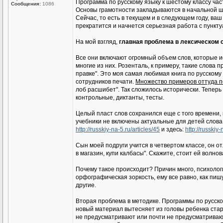
Программа по русскому языку к шестому классу ча
Сообщения:
1086
Основы грамотности закладываются в начальной шко
Сейчас, то есть в текущем и в следующем году, в
прекратится и начнется серьезная работа с пункту
На мой взгляд,
главная проблема в лексическом 
Все они включают огромный объем слов, которые и
многие из них. Розенталь, к примеру, такие слова
правке". Это моя самая любимая книга по русскому 
сотрудников печати.
Множество примеров оттуда п
лоб расшибет". Так сложилось исторически. Теперь 
контрольные, диктанты, тесты.
Целый пласт слов сохранился еще с того времени, 
учебники не включены актуальные для детей слова
http://russkiy-na-5.ru/articles/45
и здесь:
http://russkiy-
Сын моей подруги учится в четвертом классе, он о
в магазин, купи калбасы". Скажите, стоит ей волнов
Почему такое происходит? Причин много, психологич
орфографическая зоркость, ему все равно, как пишу
другие.
Вторая проблема в методике. Программы по русско
новый материал вытесняет из головы ребенка стар
не предусматривают или почти не предусматривают