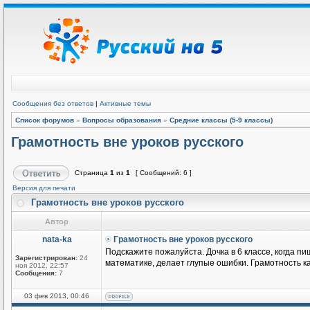
Сообщения без ответов
|
Активные темы
Список форумов
»
Вопросы образования
»
Средние классы (5-9 классы)
Грамотность вне уроков русского
Страница
1
из
1
[ Сообщений: 6 ]
Версия для печати
Грамотность вне уроков русского
Автор
nata-ka
Грамотность вне уроков русского
Подскажите пожалуйста. Дочка в 6 классе, когда пи
Зарегистрирован:
24
математике, делает глупые ошибки. Грамотность к
ноя 2012, 22:57
Сообщения:
7
03 фев 2013, 00:46