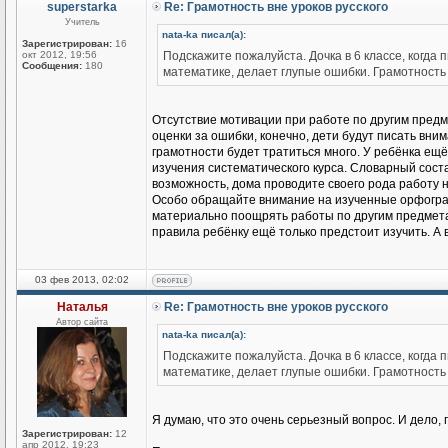
superstarka
Re: Грамотность вне уроков русского
Учитель
nata-ka писал(а):
Зарегистрирован:
16
окт 2012, 19:56
Подскажите пожалуйста. Дочка в 6 классе, когда 
Сообщения:
180
математике, делает глупые ошибки. Грамотность
Отсутствие мотивации при работе по другим предме
оценки за ошибки, конечно, дети будут писать вни
грамотности будет тратиться много. У ребёнка ещё 
изучения систематического курса. Словарный соста
возможность, дома проводите своего рода работу 
Особо обращайте внимание на изученные орфогр
материально поощрять работы по другим предмета
правила ребёнку ещё только предстоит изучить. А в
03 фев 2013, 02:02
Наталья
Re: Грамотность вне уроков русского
Автор сайта
nata-ka писал(а):
Подскажите пожалуйста. Дочка в 6 классе, когда 
математике, делает глупые ошибки. Грамотность
Я думаю, что это очень серьезный вопрос. И дело, п
Зарегистрирован:
12
апр 2012, 19:23