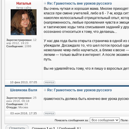
Наталья
Re: Грамотность вне уроков русского
Автор сайта
Вы очень чуткая и хорошая мама. Многие приходят
классе при смене учителей, либо в 6 - 7-м, когда си
накоплен колоссальный отрицательный опыт, которы
(напряженность, любые проявления чувств и эмоци
и тактические ходы типа списывания заданий у др
осознанно относиться к тому, что делаешь...
Зарегистрирован:
12
У нас два года была открыта страничка в одной из
апр 2012, 19:23
убеждали. Досаждало то, что шел поток просьб од
Сообщения:
1086
нежелание чему-либо научиться, а ближе к весне —
легким — только выйти в интернет. А после экзаме
путь.
Вы не удивляйтесь тому, что я пишу о взрослых детя
10 фев 2013, 07:05
Шевякова Валя
Re: Грамотность вне уроков русского
Зарегистрирован:
25
грамотность должна быть конечно вне урока русск
июн 2016, 06:18
Сообщения:
24
Откуда:
Москва
03 ноя 2016, 17:35
Показать сообщения за:
Поле 
Страница
1
из
1
[ Сообщений: 6 ]