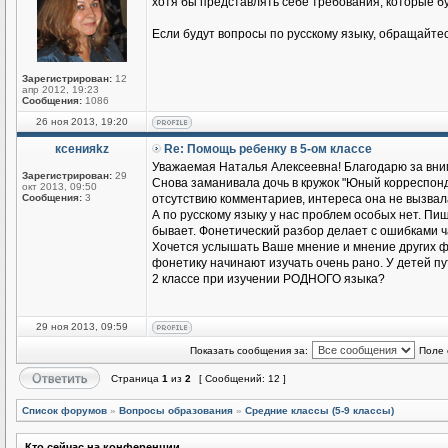
хотя бы представлять себе требования, которые бу
Если будут вопросы по русскому языку, обращайтес
Зарегистрирован:
12
апр 2012, 19:23
Сообщения:
1086
26 ноя 2013, 19:20
ксенияkz
Re: Помощь ребенку в 5-ом классе
Уважаемая Наталья Алексеевна! Благодарю за вним
Зарегистрирован:
29
Снова заманивала дочь в кружок "Юный корреспонде
окт 2013, 09:50
Сообщения:
3
отсутствию комментариев, интереса она не вызвал
А по русскому языку у нас проблем особых нет. Пиш
бывает. Фонетический разбор делает с ошибками ча
Хочется услышать Ваше мнение и мнение других фор
фонетику начинают изучать очень рано. У детей п
2 классе при изучении РОДНОГО языка?
29 ноя 2013, 09:59
Показать сообщения за:
Поле 
Страница
1
из
2
[ Сообщений: 12 ]
Список форумов
»
Вопросы образования
»
Средние классы (5-9 классы)
Кто сейчас на конференции