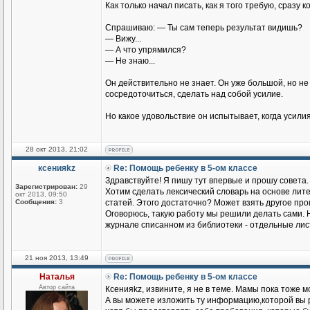
Как только начал писать, как я того требую, сраз
Спрашиваю: — Ты сам теперь результат видишь?
— Вижу...
— А что упрямился?
— Не знаю...
Он действительно не знает. Он уже большой, но не 
сосредоточиться, сделать над собой усилие.
Но какое удовольствие он испытывает, когда усил
28 окт 2013, 21:02
ксенияkz
Re: Помощь ребенку в 5-ом классе
Здравствуйте! Я пишу тут впервые и прошу совета.
Зарегистрирован:
29
Хотим сделать лексический словарь на основе лит
окт 2013, 09:50
Сообщения:
3
статей. Этого достаточно? Может взять другое пр
Оговорюсь, такую работу мы решили делать сами. 
журнале списанном из библиотеки - отдельные лист
21 ноя 2013, 13:49
Наталья
Re: Помощь ребенку в 5-ом классе
Автор сайта
Ксенияkz, извините, я не в теме. Мамы пока тоже м
А вы можете изложить ту информацию,которой вы р