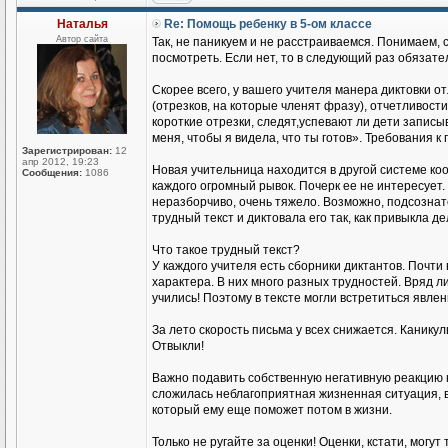
Наталья
Re: Помощь ребенку в 5-ом классе
Автор сайта
Так, не паникуем и не расстраиваемся. Понимаем,
посмотреть. Если нет, то в следующий раз обязате
Скорее всего, у вашего учителя манера диктовки от
(отрезков, на которые членят фразу), отчетливости
короткие отрезки, следят,успевают ли дети записы
меня, чтобы я видела, что ты готов». Требования к
Зарегистрирован:
12
апр 2012, 19:23
Новая учительница находится в другой системе коо
Сообщения:
1086
каждого огромный рывок. Почерк ее не интересует.
неразборчиво, очень тяжело. Возможно, подсознате
трудный текст и диктовала его так, как привыкла д
Что такое трудный текст?
У каждого учителя есть сборники диктантов. Почти
характера. В них много разных трудностей. Вряд л
учились! Поэтому в тексте могли встретиться явле
За лето скорость письма у всех снижается. Каникул
Отвыкли!
Важно подавить собственную негативную реакцию не
сложилась неблагоприятная жизненная ситуация, 
который ему еще поможет потом в жизни.
Только не ругайте за оценки! Оценки, кстати, могут