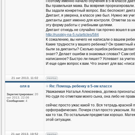
Поэтому именно начало обучения в 5-м классе да
Вы правильная мама. Вы вовремя прореагировали.
Вы задали конкретный вопрос. Вас беспокоят дикт
Диктант, я уверена, в классе уже был. Нужно же у
диктанты дают именно для контроля. Отметки за ни
эту форму работы с учебными целями.
Диктант отнюдь не случайно так прочно вошел в шк
http://russkiy-na-5.ru/articles/584
К сожалению, вы ничего не написали о вашем ребе
Какие трудности у вашего ребенка? Он грамотный и
были за диктанты? Сколько ошибок ребенок делает
знает? Делает ошибки в знакомых словах? Сам себ
написанное? Быстро ли пишет? Успевает за учител
И еще один вопрос к вам. Что значит для вас «пис
21 окт 2013, 11:02
оля в
Re: Помощь ребенку в 5-ом классе
Уважаемая Наталья Алексеевна, должна признаться 
Зарегистрирован:
20
Но судя по отметкам моего сына, она либо не прави
окт 2013, 22:06
Сообщения:
4
сейчас просто ужас какой то. Вся тетрадь красной 
орфографических. Почерк стал просто ужасным. Хот
как то так. По остальным предметам хорошо. Матема
этой ситуации.
21 окт 2013, 19:52