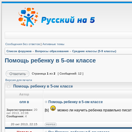
Сообщения без ответов
|
Активные темы
Список форумов
»
Вопросы образования
»
Средние классы (5-9 классы)
Помощь ребенку в 5-ом классе
Страница
1
из
2
[ Сообщений: 12 ]
Версия для печати
Помощь ребенку в 5-ом классе
Автор
оля в
Помощь ребенку в 5-ом классе
Зарегистрирован:
20
[b]
можно ли научить ребенка правильно писать
окт 2013, 22:06
Сообщения:
4
20 окт 2013, 22:15