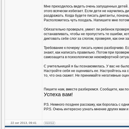
Мне приходилось видеть очень запущенных детей. Ни
этого всячески избегает. Если дети не научились 
раздражать. Когда будете писать диктанты, поначал
Расположитесь чуть поодаль. Напишите мне потом, 
Обязательно проверьте, умеет ли ребенок проверять
останавливать, чтобы не пропустить те ошибки, ко
диктовать себе слог за слогом, проверяя, как они за
Требование к почерку: писать нужно разборчиво. Е
знают, как написать правильно. Потом при проверке
самозащита в психологически некомфортной ситуа
С учительницей я бы познакомилась. У вас не был
Настройте себя не оценивать ее. Настройтесь на 
то, что она скажет. Не принимайте негативные оцен
Пишите нам, вместе разберемся. Сообщите, как по
Уcпеха вам!
P.S. Немного позднее расскажу, как боролась с одни
P.P.S. Очень интересно узнать мнение других мам и
22 окт 2013, 09:41