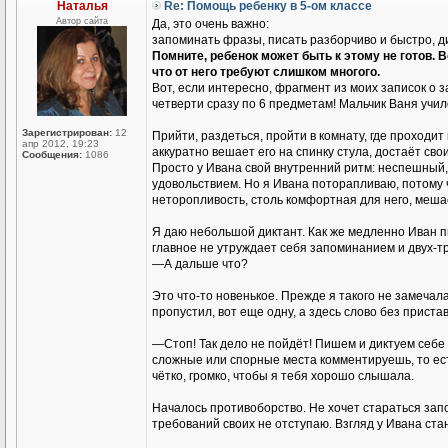
Наталья
Re: Помощь ребенку в 5-ом классе
Автор сайта
Да, это очень важно:
запоминать фразы, писать разборчиво и быстро, 
Помните, ребенок может быть к этому не готов. В
что от него требуют слишком многого.
Вот, если интересно, фрагмент из моих записок о 
четверти сразу по 6 предметам! Мальчик Ваня училс
Зарегистрирован:
12
Прийти, раздеться, пройти в комнату, где проходит
апр 2012, 19:23
аккуратно вешает его на спинку стула, достаёт сво
Сообщения:
1086
Просто у Ивана свой внутренний ритм: неспешный,
удовольствием. Но я Ивана поторапливаю, потому чт
неторопливость, столь комфортная для него, мешает
Я даю небольшой диктант. Как же медленно Иван пи
главное не утруждает себя запоминанием и двух-т
—А дальше что?
Это что-то новенькое. Прежде я такого не замечала
пропустил, вот еще одну, а здесь слово без приставк
—Стоп! Так дело не пойдёт! Пишем и диктуем себе 
сложные или спорные места комментируешь, то есть
чётко, громко, чтобы я тебя хорошо слышала.
Началось противоборство. Не хочет стараться запом
требований своих не отступаю. Взгляд у Ивана ста