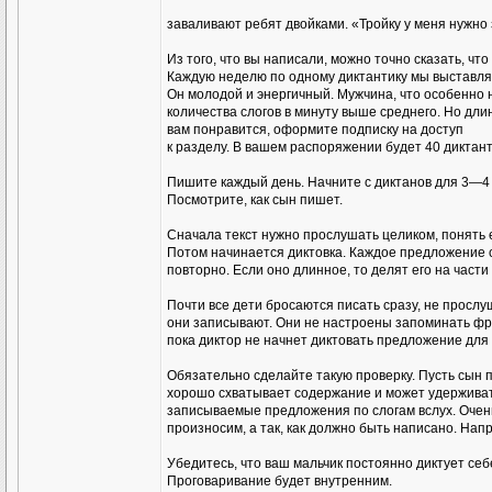
заваливают ребят двойками. «Тройку у меня нужно
Из того, что вы написали, можно точно сказать, что
Каждую неделю по одному диктантику мы выставляе
Он молодой и энергичный. Мужчина, что особенно н
количества слогов в минуту выше среднего. Но дли
вам понравится, оформите подписку на доступ
к разделу. В вашем распоряжении будет 40 диктан
Пишите каждый день. Начните с диктанов для 3—4 
Посмотрите, как сын пишет.
Сначала текст нужно прослушать целиком, понять 
Потом начинается диктовка. Каждое предложение 
повторно. Если оно длинное, то делят его на част
Почти все дети бросаются писать сразу, не просл
они записывают. Они не настроены запоминать фр
пока диктор не начнет диктовать предложение для 
Обязательно сделайте такую проверку. Пусть сын пов
хорошо схватывает содержание и может удерживать
записываемые предложения по слогам вслух. Очень 
произносим, а так, как должно быть написано. Напр
Убедитесь, что ваш мальчик постоянно диктует себе
Проговаривание будет внутренним.