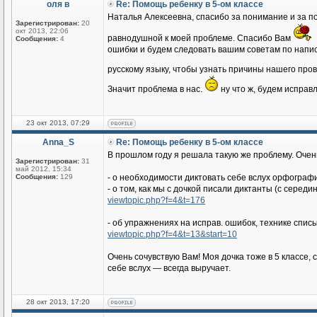
оля в
Re: Помощь ребенку в 5-ом классе
Наталья Алексеевна, спасибо за понимание и за по
Зарегистрирован:
20
окт 2013, 22:06
равнодушной к моей проблеме. Спасибо Вам
Сообщения:
4
ошибки и будем следовать вашим советам по написа
русскому языку, чтобы узнать причины нашего про
Значит проблема в нас.
ну что ж, будем исправ
23 окт 2013, 07:29
Anna_S
Re: Помощь ребенку в 5-ом классе
В прошлом году я решала такую же проблему. Очен
Зарегистрирован:
31
май 2012, 15:34
Сообщения:
129
- о необходимости диктовать себе вслух орфографи
- о том, как мы с дочкой писали диктанты (с середи
viewtopic.php?f=4&t=176
- об упражнениях на исправ. ошибок, технике спис
viewtopic.php?f=4&t=13&start=10
Очень сочувствую Вам! Моя дочка тоже в 5 классе,
себе вслух — всегда выручает.
28 окт 2013, 17:20