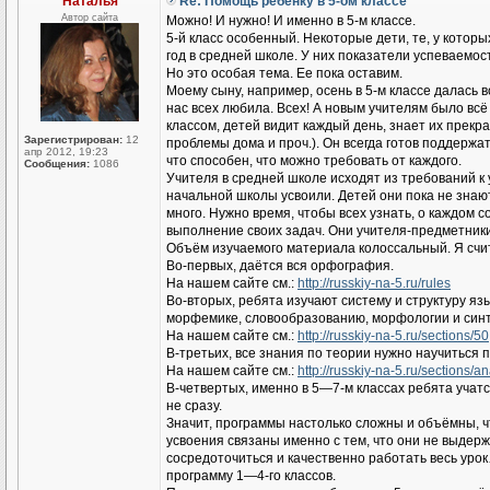
Наталья
Re: Помощь ребенку в 5-ом классе
Автор сайта
Можно! И нужно! И именно в 5-м классе.
5-й класс особенный. Некоторые дети, те, у кото
год в средней школе. У них показатели успеваемос
Но это особая тема. Ее пока оставим.
Моему сыну, например, осень в 5-м классе далась в
нас всех любила. Всех! А новым учителям было всё
классом, детей видит каждый день, знает их прекрас
Зарегистрирован:
12
проблемы дома и проч.). Он всегда готов поддержат
апр 2012, 19:23
что способен, что можно требовать от каждого.
Сообщения:
1086
Учителя в средней школе исходят из требований к
начальной школы усвоили. Детей они пока не знают,
много. Нужно время, чтобы всех узнать, о каждом
выполнение своих задач. Они учителя-предметники
Объём изучаемого материала колоссальный. Я счи
Во-первых, даётся вся орфография.
На нашем сайте см.:
http://russkiy-na-5.ru/rules
Во-вторых, ребята изучают систему и структуру яз
морфемике, словообразованию, морфологии и синт
На нашем сайте см.:
http://russkiy-na-5.ru/sections/50
В-третьих, все знания по теории нужно научиться 
На нашем сайте см.:
http://russkiy-na-5.ru/sections/an
В-четвертых, именно в 5—7-м классах ребята учатс
не сразу.
Значит, программы настолько сложны и объёмны, ч
усвоения связаны именно с тем, что они не выдер
сосредоточиться и качественно работать весь урок
программу 1—4-го классов.