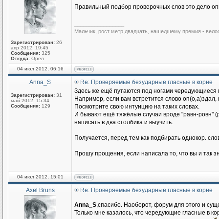
Правильный подбор проверочных слов это дело опы
_________________
Мальчик, рост метр двадцать, нашедшему премия - вело
Зарегистрирован:
26
апр 2012, 19:45
Сообщения:
325
Откуда:
Орел
04 июл 2012, 06:16
Anna_S
Re: Проверяемые безударные гласные в корне
Здесь же ещё путаются под ногами чередующиеся г
Зарегистрирован:
31
Например, если вам встретится слово оп(о,а)здал, 
май 2012, 15:34
Сообщения:
129
Посмотрите свою интуицию на таких словах.
И бывают ещё тяжёлые случаи вроде "равн-ровн" (ро
написать в два столбика и выучить.
Получается, перед тем как подбирать однокор. слов
Прошу прощения, если написала то, что вы и так з
04 июл 2012, 15:01
Axel Bruns
Re: Проверяемые безударные гласные в корне
Anna_S
,спасибо. Наоборот, форум для этого и сущ
Только мне казалось, что чередующие гласные в ко