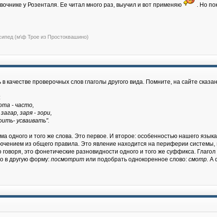
вочнике у Розенталя. Ее читал много раз, выучил и вот применяю
. Но по
сипед (м\ф Трое из Простоквашино)
в качестве проверочных слов глаголы другого вида. Помните, на сайте сказан
:
ота - часто,
загар, заря - зори,
оить- усваивать".
ма одного и того же слова. Это первое. И второе: особенностью нашего языка
ючением из общего правила. Это явление находится на периферии системы, н
о говоря, это фонетические разновидности одного и того же суффикса. Глагол
го в другую форму:
посмотрит
или подобрать однокоренное слово:
смотр.
А 