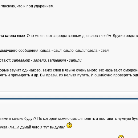
гласную, что и под ударением.
сла слова
коза
. Оно же является родственным для слова
козёл
. Другие родст
едыдущего сообщения:
свила - свил, свило, свили; свела - свёл.
отают:
запевают - запели, запивают - запили.
торые звучат одинаково. Таких слов в языке очень много. Их называют омофон
рять и примирять и др. Вы правы, их нельзя путать. И ошибочно проверять одн
угими в связке будут? По которой можно смысл понять и поставить нужную букв
уква) ли...И думай чего я тут выдумал