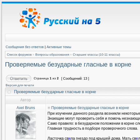
Сообщения без ответов
|
Активные темы
Список форумов
»
Вопросы образования
»
Старшие классы (10-11 классы)
Проверяемые безударные гласные в корне
Страница
1
из
2
[ Сообщений: 13 ]
Версия для печати
Проверяемые безударные гласные в корне
Автор
Axel Bruns
Проверяемые безударные гласные в корне
При изучении данного раздела возникли некоторые
Знающие могут проверить себя и помочь незнающ
Само правило: в безударном положении в корне сло
Главная трудность в подборе проверочного слова.
Ласточка св
и
ла гнездо под крышей дома. Мать св
е
л