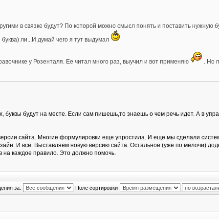
другими в связке будут? По которой можно смысл понять и поставить нужную бу
 буква) ли...И думай чего я тут выдумал
равочнике у Розенталя. Ее читал много раз, выучил и вот применяю
. Но 
, буквы будут на месте. Если сам пишешь,то знаешь о чем речь идет. А в упр
ерсии сайта. Многие формулировки еще упростила. И еще мы сделали систему 
йн. И все. Выставляем новую версию сайта. Остальное (уже по мелочи) доде
ов на каждое правило. Это должно помочь.
ения за:
Поле сортировки