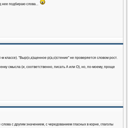
д нее подбираю слова...
-м классе). "Выр(о,а)щенное р(а,о)стение" не проверяется словом рост.
енку смысла (и, соответственно, писать А или О), но, по-моему, проще
 слова с другим значением, с чередованием гласных в корне, глаголы