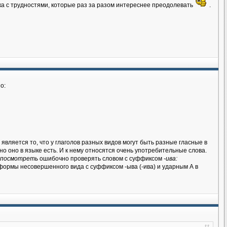
ка с трудностями, которые раз за разом интереснее преодолевать
.
о:
 является то, что у глаголов разных видов могут быть разные гласные в
о оно в языке есть. И к нему относятся очень употребительные слова.
посмотреть
ошибочно проверять словом с суффиксом
-ива:
формы несовершенного вида с суффиксом -ыва (-ива) и ударным А в