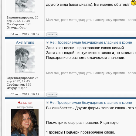
другого вида (ывать/ивать). Вы именно об этом?
_________________
Зарегистрирован:
26
Мальчик, рост метр двадцать, нашедшему премия - вело
апр 2012, 19:45
Сообщения:
325
Откуда:
Орел
04 июл 2012, 19:52
Axel Bruns
Re: Проверяемые безударные гласные в корне
Зап
е
вают песни - проверочное слово п
е
вчий.
Зап
и
вают водой - интуитивно ставлю
и
, но каким 
Подозрение о разном лексическом значении.
_________________
Мальчик, рост метр двадцать, нашедшему премия - вело
Зарегистрирован:
26
апр 2012, 19:45
Сообщения:
325
Откуда:
Орел
05 июл 2012, 16:19
Наталья
Re: Проверяемые безударные гласные в корне
Автор сайта
Вы ошибаетесь. Другие формы того же слова - это
Посмотрите еще раз правило. Я цитирую:
"Проверь! Подбери проверочное слово.