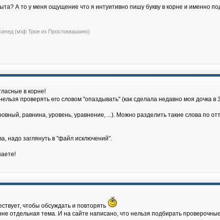
та? А то у меня ощущение что я интуитивно пишу букву в корне и именно по
сипед (м\ф Трое из Простоквашино)
ласные в корне!
нельзя проверять его словом "опаздывать" (как сделала недавно моя дочка в 3
вный, равнина, уровень, уравнение, ...). Можно разделить такие слова по отт
а, надо заглянуть в "файл исключений".
наете!
ествует, чтобы обсуждать и повторять
рне отдельная тема. И на сайте написано, что нельзя подбирать проверочные