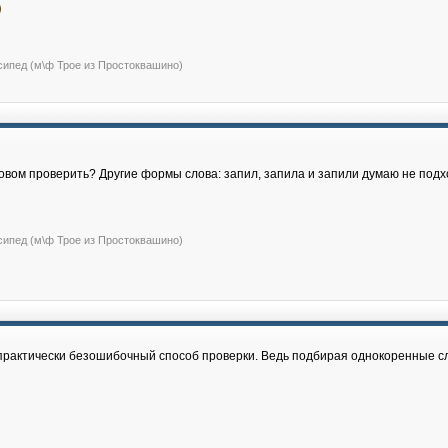
сипед (м\ф Трое из Простоквашино)
словом проверить? Другие формы слова: запил, запила и запили думаю не подх
сипед (м\ф Трое из Простоквашино)
 практически безошибочный способ проверки. Ведь подбирая однокоренные с