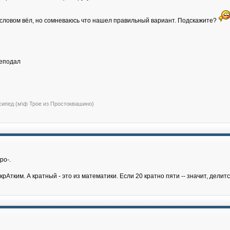
 словом вёл, но сомневаюсь что нашел правильный вариант. Подскажите?
я
реподал
сипед (м\ф Трое из Простоквашино)
ро-.
крАтким. А кратный - это из математики. Если 20 кратно пяти -- значит, делитс