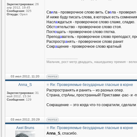
Зарегистрирован:
26
апр 2012, 19:45
Сообщения:
325
Св
и
ла - проверочное слово вить. Св
е
ла - проверил
Откуда:
Орел
И ниже буду писать слова, в которых есть сомнени
Насл
а
ждаться - проверочное слово слаже, сладко.
Обст
о
ятельство - проверочное слово стоя.
Погл
о
щать - проверочное слово глотка.
Препод
а
ватель - проверочное слово преподаст, п
Распростр
а
нять - проверочное слово ранит
Сокр
а
щение - проверочное слово кратный
_________________
Мальчик, рост метр двадцать, нашедшему премия - вело
03 июл 2012, 11:20
Anna_S
Re: Проверяемые безударные гласные в корне
Распространять и ранить -- из разных опер.
Зарегистрирован:
31
Страна, стрАны, пространный! Приставки -рас- и -п
май 2012, 15:34
Сообщения:
129
Сокращение -- это когда что-то сократили, сделали 
03 июл 2012, 20:29
Axel Bruns
Re: Проверяемые безударные гласные в корне
Anna_S
, спасибо.