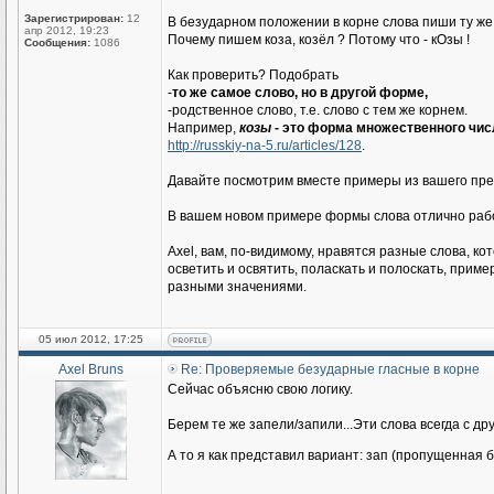
Зарегистрирован:
12
В безударном положении в корне слова пиши ту же 
апр 2012, 19:23
Почему пишем коза, козёл ? Потому что - кОзы !
Сообщения:
1086
Как проверить? Подобрать
-
то же самое слово, но в другой форме,
-родственное слово, т.е. слово с тем же корнем.
Например,
козы
- это форма множественного чи
http://russkiy-na-5.ru/articles/128
.
Давайте посмотрим вместе примеры из вашего пр
В вашем новом примере формы слова отлично раб
Axel, вам, по-видимому, нравятся разные слова, ко
осветить и освятить, поласкать и полоскать, приме
разными значениями.
05 июл 2012, 17:25
Axel Bruns
Re: Проверяемые безударные гласные в корне
Сейчас объясню свою логику.
Берем те же запели/запили...Эти слова всегда с др
А то я как представил вариант: зап (пропущенная б