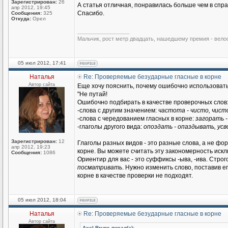
Зарегистрирован:
26
А статья отличная, понравилась больше чем в спра
апр 2012, 19:45
Спасибо.
Сообщения:
325
Откуда:
Орел
_________________
Мальчик, рост метр двадцать, нашедшему премия - вело
05 июл 2012, 17:41
Наталья
Re: Проверяемые безударные гласные в корне
Автор сайта
Еще хочу пояснить, почему ошибочно использовать 
"Не путай!
Ошибочно подбирать в качестве проверочных слов
-слова с другим значением:
частота - чисто, чист
-слова с чередованием гласных в корне:
загорать - 
-глаголы другого вида:
опоздать - опаздывать, усв
Зарегистрирован:
12
Глаголы разных видов - это разные слова, а не фор
апр 2012, 19:23
корне. Вы можете считать эту закономерность искл
Сообщения:
1086
Ориентир для вас - это суффиксы -ыва, -ива. Строг
посматривать
. Нужно изменить слово, поставив е
корне в качестве проверки не подходят.
05 июл 2012, 18:04
Наталья
Re: Проверяемые безударные гласные в корне
Автор сайта
Axel Bruns писал(а):