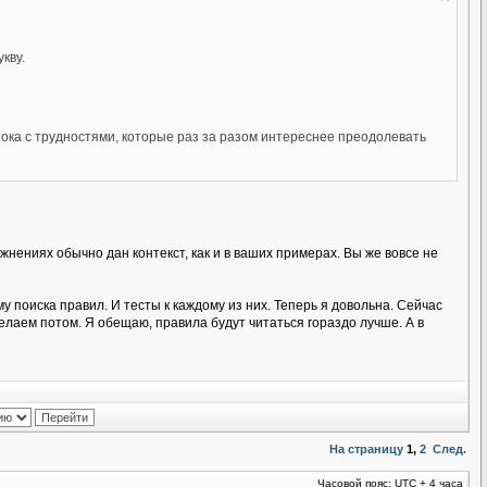
кву.
пока с трудностями, которые раз за разом интереснее преодолевать
ажнениях обычно дан контекст, как и в ваших примерах. Вы же вовсе не
поиска правил. И тесты к каждому из них. Теперь я довольна. Сейчас
лаем потом. Я обещаю, правила будут читаться гораздо лучше. А в
На страницу
1
,
2
След.
Часовой пояс: UTC + 4 часа