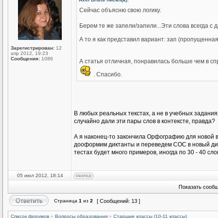
Сейчас объясню свою логику.
Берем те же запели/запили...Эти слова всегда с 
А то я как представил вариант: зап (пропущенная
Зарегистрирован:
12
апр 2012, 19:23
Сообщения:
1086
А статья отличная, понравилась больше чем в сп
. Спасибо.
В любых реальных текстах, а не в учебных заданиях
случайно дали эти пары слов в контексте, правда?
А я наконец-то закончила Орфографию для новой в
дооформим диктанты и переведем СОС в новый диза
тестах будет много примеров, иногда по 30 - 40 сл
05 июл 2012, 18:14
Показать сообщ
Страница
1
из
2
[ Сообщений: 13 ]
Список форумов
»
Вопросы образования
»
Старшие классы (10-11 классы)