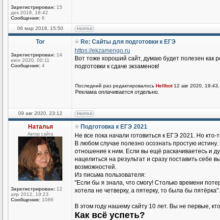
Зарегистрирован:
15
дек 2018, 18:42
Сообщения:
6
06 мар 2019, 15:50
Tor
Re: Сайты для подготовки к ЕГЭ
https://ekzamengo.ru
Зарегистрирован:
14
Вот тоже хороший сайт, думаю будет полезен как р
июн 2020, 00:11
Сообщения:
4
подготовки к сдаче экзаменов!
Последний раз редактировалось
Hellbot
12 авг 2020, 19:43,
Реклама оплачивается отдельно.
09 авг 2020, 23:12
Наталья
Подготовка к ЕГЭ 2021
Автор сайта
Не все пока начали готовиться к ЕГЭ 2021. Но кто
В любом случае полезно осознать простую истину.
отношение к ним. Если вы ещё раскачиваетесь и д
нацелиться на результат и сразу поставить себе в
возможностей.
Из письма пользователя:
"Если бы я знала, что смогу! Столько времени поте
Зарегистрирован:
12
хотела не четверку, а пятерку, то была бы пятёрка".
апр 2012, 19:23
Сообщения:
1086
В этом году нашему сайту 10 лет. Вы не первые, кто,
Как всё успеть?