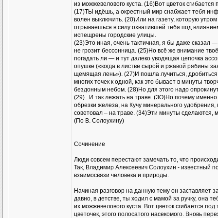
из можжевелового куста. (16)Вот цветок сгибается
(17)ТЫ идёшь, а окрестный мир снабжает тебя инф
волен выключить. (20)Или на газету, которую утром
отрываешься в силу охватившей тебя под влиянием
испещрены городские улицы.
(23)Это иная, очень тактичная, я бы даже сказал
не грозит бессонница. (25)Но всё же внимание твоё
погадать ли — и тут далеко уводящая цепочка ассо
опушке («когда в листве сырой и ржавой рябины з
щемящая лень»). (27)И пошла лучиться, дробиться 
многих точек к одной, как это бывает в минуты тво
бездонным небом. (28)Но для этого надо опрокинут
(29)...И так лежать на траве. (ЗО)Но почему именно
обрезки железа, на Кучу минерального удобрения, 
советовал – на траве. (34)Эти минуты сделаются,
(По В. Солоухину)
Сочинение
Люди совсем перестают замечать то, что происходи
Так, Владимир Алексеевич Солоухин - известный по
взаимосвязи человека и природы.
Начиная разговор на данную тему он заставляет за
давно, в детстве, ты ходил с мамой за ручку, она
их можжевелового куста. Вот цветок сгибается под
цветочек, этого полосатого насекомого. Вновь пер