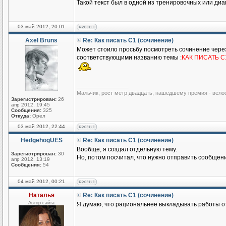
Такой текст был в одной из тренировочных или диаг
03 май 2012, 20:01
Axel Bruns
Re: Как писать С1 (сочинение)
Может стоило просьбу посмотреть сочинение чере
соответствующими названию темы :
КАК ПИСАТЬ С
_________________
Мальчик, рост метр двадцать, нашедшему премия - вело
Зарегистрирован:
26
апр 2012, 19:45
Сообщения:
325
Откуда:
Орел
03 май 2012, 22:44
HedgehogUES
Re: Как писать С1 (сочинение)
Вообще, я создал отдельную тему.
Зарегистрирован:
30
Но, потом посчитал, что нужно отправить сообщен
апр 2012, 13:19
Сообщения:
54
04 май 2012, 00:21
Наталья
Re: Как писать С1 (сочинение)
Автор сайта
Я думаю, что рациональнее выкладывать работы от