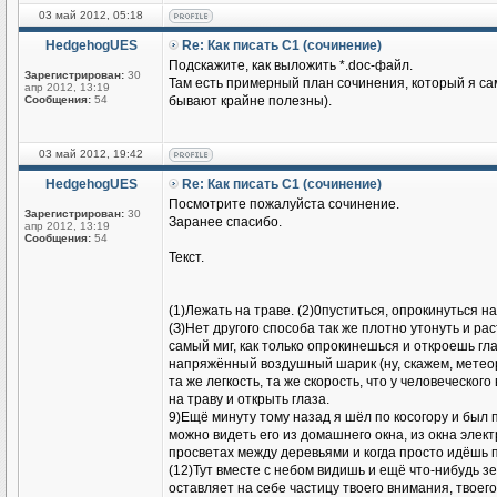
03 май 2012, 05:18
HedgehogUES
Re: Как писать С1 (сочинение)
Подскажите, как выложить *.doc-файл.
Зарегистрирован:
30
Там есть примерный план сочинения, который я сам
апр 2012, 13:19
Сообщения:
54
бывают крайне полезны).
03 май 2012, 19:42
HedgehogUES
Re: Как писать С1 (сочинение)
Посмотрите пожалуйста сочинение.
Зарегистрирован:
30
Заранее спасибо.
апр 2012, 13:19
Сообщения:
54
Текст.
(1)Лежать на траве. (2)0пуститься, опрокинуться нав
(З)Нет другого способа так же плотно утонуть и рас
самый миг, как только опрокинешься и откроешь гла
напряжённый воздушный шарик (ну, скажем, метеоро
та же легкость, та же скорость, что у человеческог
на траву и открыть глаза.
9)Ещё минуту тому назад я шёл по косогору и был 
можно видеть его из домашнего окна, из окна элект
просветах между деревьями и когда просто идёшь по
(12)Тут вместе с небом видишь и ещё что-нибудь 
оставляет на себе частицу твоего внимания, твоег