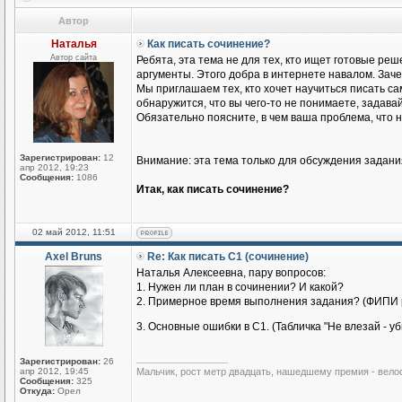
Автор
Наталья
Как писать сочинение?
Автор сайта
Ребята, эта тема не для тех, кто ищет готовые р
аргументы. Этого добра в интернете навалом. Зач
Мы приглашаем тех, кто хочет научиться писать сам
обнаружится, что вы чего-то не понимаете, задава
Обязательно поясните, в чем ваша проблема, что н
Зарегистрирован:
12
Внимание: эта тема только для обсуждения задания
апр 2012, 19:23
Сообщения:
1086
Итак, как писать сочинение?
02 май 2012, 11:51
Axel Bruns
Re: Как писать С1 (сочинение)
Наталья Алексеевна, пару вопросов:
1. Нужен ли план в сочинении? И какой?
2. Примерное время выполнения задания? (ФИПИ р
3. Основные ошибки в С1. (Табличка "Не влезай - 
_________________
Зарегистрирован:
26
апр 2012, 19:45
Мальчик, рост метр двадцать, нашедшему премия - вело
Сообщения:
325
Откуда:
Орел