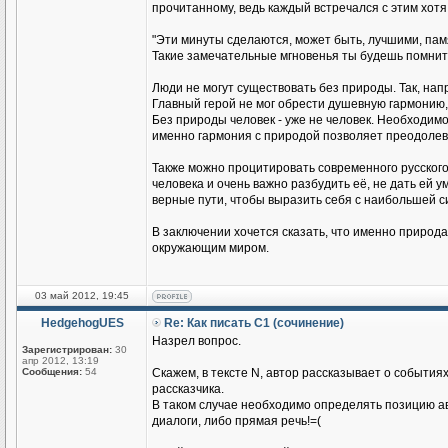
прочитанному, ведь каждый встречался с этим хотя
"Эти минуты сделаются, может быть, лучшими, пам
Такие замечательные мгновенья ты будешь помнит
Люди не могут существовать без природы. Так, на
Главный герой не мог обрести душевную гармонию, 
Без природы человек - уже не человек. Необходимо
именно гармония с природой позволяет преодолев
Также можно процитировать современного русского 
человека и очень важно разбудить её, не дать ей 
верные пути, чтобы выразить себя с наибольшей с
В заключении хочется сказать, что именно природа
окружающим миром.
03 май 2012, 19:45
HedgehogUES
Re: Как писать С1 (сочинение)
Назрел вопрос.
Зарегистрирован:
30
апр 2012, 13:19
Сообщения:
54
Скажем, в тексте N, автор рассказывает о событиях
рассказчика.
В таком случае необходимо определять позицию авт
диалоги, либо прямая речь!=(