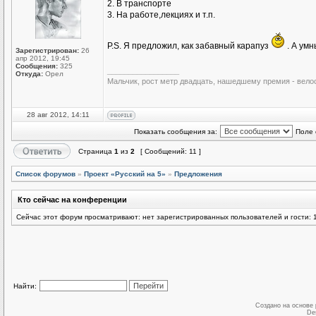
2. В транспорте
3. На работе,лекциях и т.п.
P.S. Я предложил, как забавный карапуз
. А умн
Зарегистрирован:
26
апр 2012, 19:45
Сообщения:
325
_________________
Откуда:
Орел
Мальчик, рост метр двадцать, нашедшему премия - вело
28 авг 2012, 14:11
Показать сообщения за:
Поле 
Страница
1
из
2
[ Сообщений: 11 ]
Список форумов
»
Проект «Русский на 5»
»
Предложения
Кто сейчас на конференции
Сейчас этот форум просматривают: нет зарегистрированных пользователей и гости: 
Найти:
Создано на основе
De