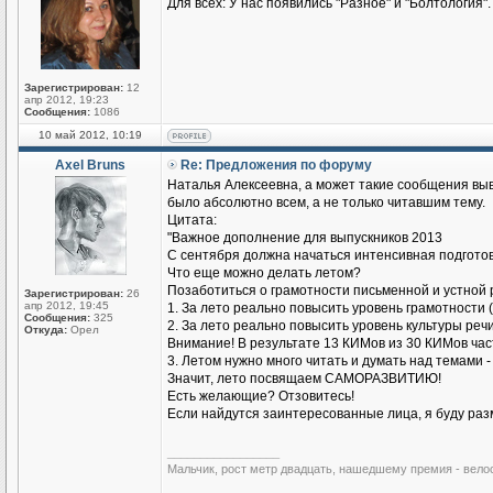
Для всех: У нас появились "Разное" и "Болтология".
Зарегистрирован:
12
апр 2012, 19:23
Сообщения:
1086
10 май 2012, 10:19
Axel Bruns
Re: Предложения по форуму
Наталья Алексеевна, а может такие сообщения выв
было абсолютно всем, а не только читавшим тему.
Цитата:
"Важное дополнение для выпускников 2013
С сентября должна начаться интенсивная подготов
Что еще можно делать летом?
Позаботиться о грамотности письменной и устной 
Зарегистрирован:
26
апр 2012, 19:45
1. За лето реально повысить уровень грамотности (
Сообщения:
325
2. За лето реально повысить уровень культуры речи
Откуда:
Орел
Внимание! В результате 13 КИМов из 30 КИМов части
3. Летом нужно много читать и думать над темами 
Значит, лето посвящаем САМОРАЗВИТИЮ!
Есть желающие? Отзовитесь!
Если найдутся заинтересованные лица, я буду раз
_________________
Мальчик, рост метр двадцать, нашедшему премия - вело