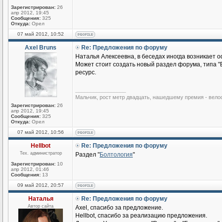
Зарегистрирован:
26
апр 2012, 19:45
Сообщения:
325
Откуда:
Орел
07 май 2012, 10:52
Axel Bruns
Re: Предложения по форуму
Наталья Алексеевна, в беседах иногда возникает
Может стоит создать новый раздел форума, типа "
ресурс.
_________________
Мальчик, рост метр двадцать, нашедшему премия - вело
Зарегистрирован:
26
апр 2012, 19:45
Сообщения:
325
Откуда:
Орел
07 май 2012, 10:56
Hellbot
Re: Предложения по форуму
Тех. администратор
Раздел "
Болтология
"
Зарегистрирован:
10
апр 2012, 01:46
Сообщения:
13
09 май 2012, 20:57
Наталья
Re: Предложения по форуму
Автор сайта
Axel, спасибо за предложение.
Hellbot, спасибо за реализацию предложения.