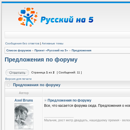
Сообщения без ответов
|
Активные темы
Список форумов
»
Проект «Русский на 5»
»
Предложения
Предложения по форуму
Страница
1
из
2
[ Сообщений: 11 ]
Версия для печати
Предложения по форуму
Автор
Axel Bruns
Предложения по форуму
Все, что касается форума сюда. Предложения о нов
_________________
Мальчик, рост метр двадцать, нашедшему премия - вело