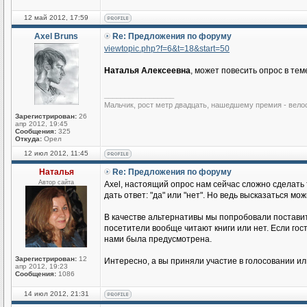
12 май 2012, 17:59
Axel Bruns
Re: Предложения по форуму
viewtopic.php?f=6&t=18&start=50
Наталья Алексеевна
, может повесить опрос в тем
_________________
Мальчик, рост метр двадцать, нашедшему премия - вело
Зарегистрирован:
26
апр 2012, 19:45
Сообщения:
325
Откуда:
Орел
12 июл 2012, 11:45
Наталья
Re: Предложения по форуму
Автор сайта
Axel, настоящий опрос нам сейчас сложно сделать
дать ответ: "да" или "нет". Но ведь высказаться мо
В качестве альтернативы мы попробовали поставит
посетители вообще читают книги или нет. Если гос
нами была предусмотрена.
Зарегистрирован:
12
Интересно, а вы приняли участие в голосовании ил
апр 2012, 19:23
Сообщения:
1086
14 июл 2012, 21:31