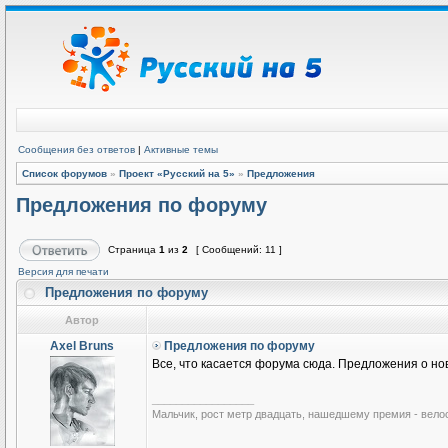
Сообщения без ответов
|
Активные темы
Список форумов
»
Проект «Русский на 5»
»
Предложения
Предложения по форуму
Страница
1
из
2
[ Сообщений: 11 ]
Версия для печати
Предложения по форуму
Автор
Axel Bruns
Предложения по форуму
Все, что касается форума сюда. Предложения о нов
_________________
Мальчик, рост метр двадцать, нашедшему премия - вело