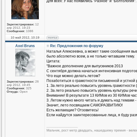
Для всех: У нас появились "Разное" и "Болтология".
Зарегистрирован:
12
апр 2012, 19:23
Сообщения:
1086
10 май 2012, 10:19
Axel Bruns
Re: Предложения по форуму
Наталья Алексеевна, а может такие сообщения выв
было абсолютно всем, а не только читавшим тему.
Цитата:
"Важное дополнение для выпускников 2013
С сентября должна начаться интенсивная подготов
Что еще можно делать летом?
Позаботиться о грамотности письменной и устной 
Зарегистрирован:
26
апр 2012, 19:45
1. За лето реально повысить уровень грамотности (
Сообщения:
325
2. За лето реально повысить уровень культуры речи
Откуда:
Орел
Внимание! В результате 13 КИМов из 30 КИМов части
3. Летом нужно много читать и думать над темами 
Значит, лето посвящаем САМОРАЗВИТИЮ!
Есть желающие? Отзовитесь!
Если найдутся заинтересованные лица, я буду раз
_________________
Мальчик, рост метр двадцать, нашедшему премия - вело