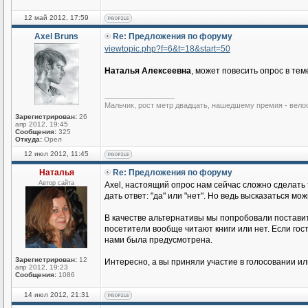
12 май 2012, 17:59
Axel Bruns
Re: Предложения по форуму
viewtopic.php?f=6&t=18&start=50
Наталья Алексеевна
, может повесить опрос в тем
_________________
Мальчик, рост метр двадцать, нашедшему премия - вело
Зарегистрирован:
26
апр 2012, 19:45
Сообщения:
325
Откуда:
Орел
12 июл 2012, 11:45
Наталья
Re: Предложения по форуму
Автор сайта
Axel, настоящий опрос нам сейчас сложно сделать
дать ответ: "да" или "нет". Но ведь высказаться мо
В качестве альтернативы мы попробовали поставит
посетители вообще читают книги или нет. Если гос
нами была предусмотрена.
Зарегистрирован:
12
Интересно, а вы приняли участие в голосовании ил
апр 2012, 19:23
Сообщения:
1086
14 июл 2012, 21:31