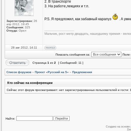
2. В транспорте
3. На работе,лекциях и т.п.
P.S. Я предложил, как забавный карапуз
. А умн
Зарегистрирован:
26
апр 2012, 19:45
Сообщения:
325
_________________
Откуда:
Орел
Мальчик, рост метр двадцать, нашедшему премия - вело
28 авг 2012, 14:11
Показать сообщения за:
Поле 
Страница
1
из
2
[ Сообщений: 11 ]
Список форумов
»
Проект «Русский на 5»
»
Предложения
Кто сейчас на конференции
Сейчас этот форум просматривают: нет зарегистрированных пользователей и гости: 
Найти:
Создано на основе
De