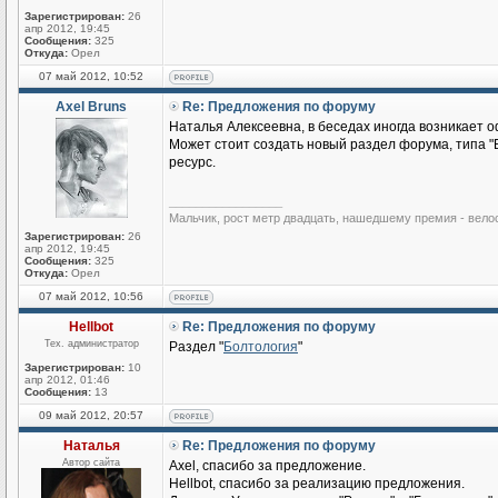
Зарегистрирован:
26
апр 2012, 19:45
Сообщения:
325
Откуда:
Орел
07 май 2012, 10:52
Axel Bruns
Re: Предложения по форуму
Наталья Алексеевна, в беседах иногда возникает
Может стоит создать новый раздел форума, типа "
ресурс.
_________________
Мальчик, рост метр двадцать, нашедшему премия - вело
Зарегистрирован:
26
апр 2012, 19:45
Сообщения:
325
Откуда:
Орел
07 май 2012, 10:56
Hellbot
Re: Предложения по форуму
Тех. администратор
Раздел "
Болтология
"
Зарегистрирован:
10
апр 2012, 01:46
Сообщения:
13
09 май 2012, 20:57
Наталья
Re: Предложения по форуму
Автор сайта
Axel, спасибо за предложение.
Hellbot, спасибо за реализацию предложения.