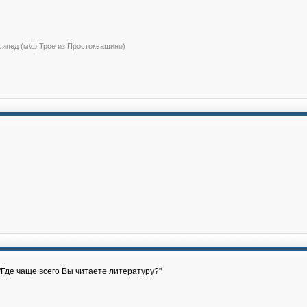
сипед (м\ф Трое из Простоквашино)
"Где чаще всего Вы читаете литературу?"