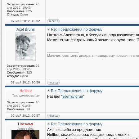
Зарегистрирован:
26
апр 2012, 19:45
Сообщения:
325
Откуда:
Орел
07 май 2012, 10:52
Axel Bruns
Re: Предложения по форуму
Наталья Алексеевна, в беседах иногда возникает
Может стоит создать новый раздел форума, типа "
_________________
Мальчик, рост метр двадцать, нашедшему премия - вело
Зарегистрирован:
26
апр 2012, 19:45
Сообщения:
325
Откуда:
Орел
07 май 2012, 10:56
Hellbot
Re: Предложения по форуму
Тех. администратор
Раздел "
Болтология
"
Зарегистрирован:
10
апр 2012, 01:46
Сообщения:
13
09 май 2012, 20:57
Наталья
Re: Предложения по форуму
Автор сайта
Axel, спасибо за предложение.
Hellbot, спасибо за реализацию предложения.