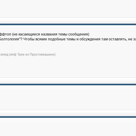
 оффтоп (не касающиеся названия темы сообщения)
Болтология"? Чтобы всякие подобные темы и обсуждения там оставлять, не з
сипед (м\ф Трое из Простоквашино)