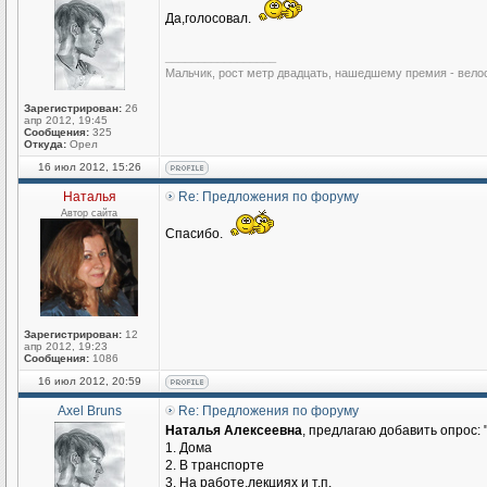
Да,голосовал.
_________________
Мальчик, рост метр двадцать, нашедшему премия - вело
Зарегистрирован:
26
апр 2012, 19:45
Сообщения:
325
Откуда:
Орел
16 июл 2012, 15:26
Наталья
Re: Предложения по форуму
Автор сайта
Спасибо.
Зарегистрирован:
12
апр 2012, 19:23
Сообщения:
1086
16 июл 2012, 20:59
Axel Bruns
Re: Предложения по форуму
Наталья Алексеевна
, предлагаю добавить опрос: 
1. Дома
2. В транспорте
3. На работе,лекциях и т.п.