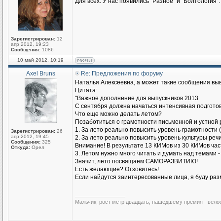
Для всех: У нас появились "Разное" и "Болтология".
Зарегистрирован:
12
апр 2012, 19:23
Сообщения:
1086
10 май 2012, 10:19
Axel Bruns
Re: Предложения по форуму
Наталья Алексеевна, а может такие сообщения выв
Цитата:
"Важное дополнение для выпускников 2013
С сентября должна начаться интенсивная подготов
Что еще можно делать летом?
Позаботиться о грамотности письменной и устной 
1. За лето реально повысить уровень грамотности (
Зарегистрирован:
26
апр 2012, 19:45
2. За лето реально повысить уровень культуры речи
Сообщения:
325
Внимание! В результате 13 КИМов из 30 КИМов части
Откуда:
Орел
3. Летом нужно много читать и думать над темами 
Значит, лето посвящаем САМОРАЗВИТИЮ!
Есть желающие? Отзовитесь!
Если найдутся заинтересованные лица, я буду раз
_________________
Мальчик, рост метр двадцать, нашедшему премия - вело