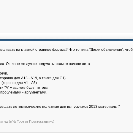
ешивать на главной странице форума? Что то типа "Доски объявления", чтоб
ка. О плане же лучше подумать в самом начале лета.
речи.
хорошо для А13 - А19, а также для С1).
 (хорошо для А1 - А6).
 "А" у вас уже будут готовы.
- проблемами - аргументами.
мещать летом всяческие полезные для выпускников 2013 материалы."
сипед (м\ф Трое из Простоквашино)