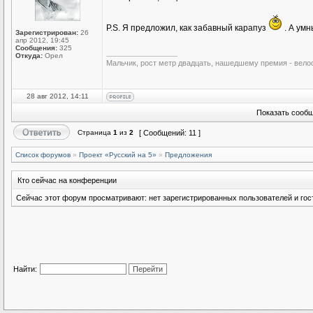
P.S. Я предложил, как забавный карапуз
. А умн
Зарегистрирован:
26
апр 2012, 19:45
Сообщения:
325
_________________
Откуда:
Орел
Мальчик, рост метр двадцать, нашедшему премия - вело
28 авг 2012, 14:11
Показать сообщ
Страница
1
из
2
[ Сообщений: 11 ]
Список форумов
»
Проект «Русский на 5»
»
Предложения
Кто сейчас на конференции
Сейчас этот форум просматривают: нет зарегистрированных пользователей и гост
Найти: