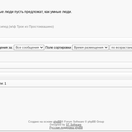
ые люди пусть предложат, как умные люди.
сипед (м\ф Трое из Простоквашино)
ения за:
Поле сортировки
и: 1
Создано на основе
phpBB
® Forum Software © phpBB Group
Designed by
ST Software
.
Русская поддержка phpBB