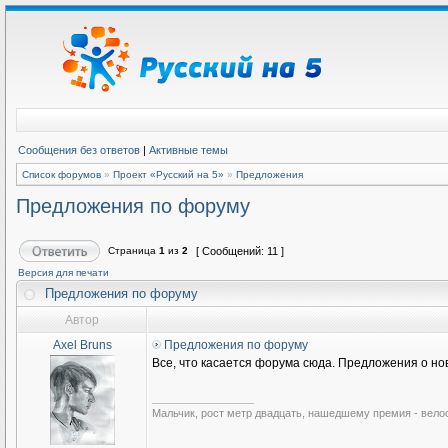
Сообщения без ответов
|
Активные темы
Список форумов
»
Проект «Русский на 5»
»
Предложения
Предложения по форуму
Страница
1
из
2
[ Сообщений: 11 ]
Версия для печати
Предложения по форуму
Автор
Axel Bruns
Предложения по форуму
Все, что касается форума сюда. Предложения о нов
_________________
Мальчик, рост метр двадцать, нашедшему премия - вело