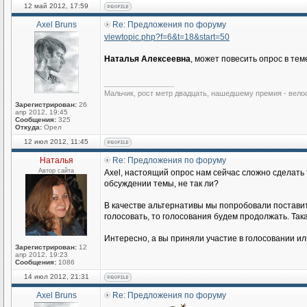
12 май 2012, 17:59
Axel Bruns
Re: Предложения по форуму
viewtopic.php?f=6&t=18&start=50
Наталья Алексеевна
, может повесить опрос в тем
_________________
Мальчик, рост метр двадцать, нашедшему премия - вело
Зарегистрирован:
26
апр 2012, 19:45
Сообщения:
325
Откуда:
Орел
12 июл 2012, 11:45
Наталья
Re: Предложения по форуму
Автор сайта
Axel, настоящий опрос нам сейчас сложно сделать 
обсуждении темы, не так ли?
В качестве альтернативы мы попробовали поставит
голосовать, то голосования будем продолжать. Та
Интересно, а вы приняли участие в голосовании ил
Зарегистрирован:
12
апр 2012, 19:23
Сообщения:
1086
14 июл 2012, 21:31
Axel Bruns
Re: Предложения по форуму