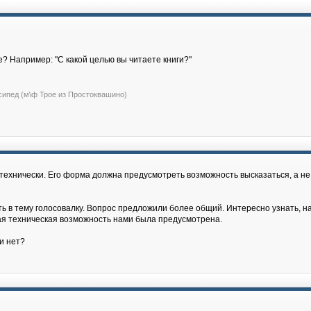
е? Например: "С какой целью вы читаете книги?"
сипед (м\ф Трое из Простоквашино)
технически. Его форма должна предусмотреть возможность высказаться, а не п
ь в тему голосовалку. Вопрос предложили более общий. Интересно узнать, на
кая техническая возможность нами была предусмотрена.
и нет?