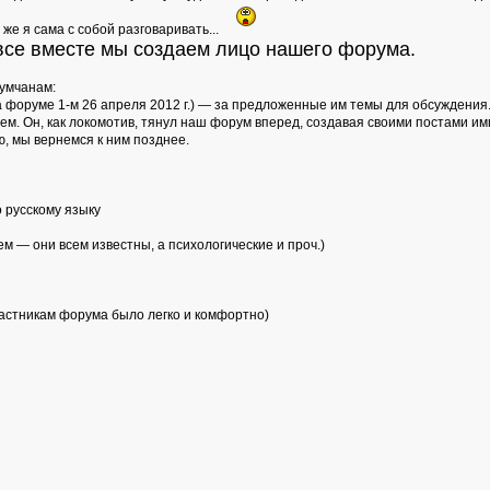
 же я сама с собой разговаривать...
 все вместе мы создаем лицо нашего форума.
умчанам:
 на форуме 1-м 26 апреля 2012 г.) — за предложенные им темы для обсуждения
цем. Он, как локомотив, тянул наш форум вперед, создавая своими постами и
ю, мы вернемся к ним позднее.
 русскому языку
ем — они всем известны, а психологические и проч.)
частникам форума было легко и комфортно)