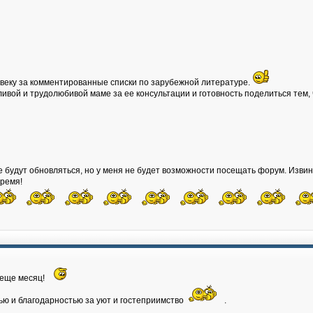
веку за комментированные списки по зарубежной литературе.
ивой и трудолюбивой маме за ее консультации и готовность поделиться тем,
те будут обновляться, но у меня не будет возможности посещать форум. Изви
время!
а еще месяц!
ью и благодарностью за уют и гостеприимство
.