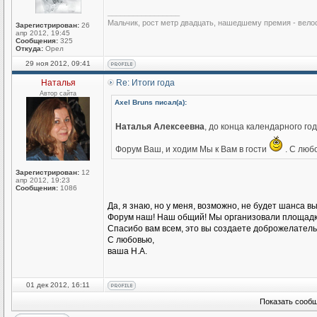
_________________
Мальчик, рост метр двадцать, нашедшему премия - вело
Зарегистрирован:
26
апр 2012, 19:45
Сообщения:
325
Откуда:
Орел
29 ноя 2012, 09:41
Наталья
Re: Итоги года
Автор сайта
Axel Bruns писал(а):
Наталья Алексеевна
, до конца календарного го
Форум Ваш, и ходим Мы к Вам в гости
. С люб
Зарегистрирован:
12
апр 2012, 19:23
Сообщения:
1086
Да, я знаю, но у меня, возможно, не будет шанса в
Форум наш! Наш общий! Мы организовали площадку
Спасибо вам всем, это вы создаете доброжелател
С любовью,
ваша Н.А.
01 дек 2012, 16:11
Показать сообщ