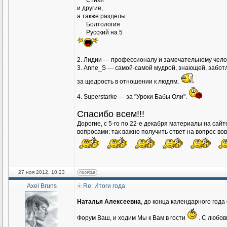
Стихи
и другие,
а также разделы:
Болтология
Русский на 5
2. Лидии — профессионалу и замечательному чело
3. Аnne_S — самой-самой мудрой, знающей, заботл
за щедрость в отношении к людям.
4. Superstarke — за "Уроки Бабы Оли".
Спасибо всем!!!
Дорогие, с 5-го по 22-е декабря материалы на сай
вопросами: так важно получить ответ на вопрос во
27 ноя 2012, 10:23
Axel Bruns
Re: Итоги года
Наталья Алексеевна
, до конца календарного год
Форум Ваш, и ходим Мы к Вам в гости
. С любов