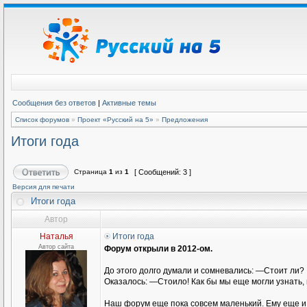
Сообщения без ответов
|
Активные темы
Список форумов
»
Проект «Русский на 5»
»
Предложения
Итоги года
Страница
1
из
1
[ Сообщений: 3 ]
Версия для печати
Итоги года
Автор
Наталья
Итоги года
Автор сайта
Форум открыли в 2012-ом.
До этого долго думали и сомневались: —Стоит ли?
Оказалось: —Стоило! Как бы мы еще могли узнать, 
Наш форум еще пока совсем маленький. Ему еще и 