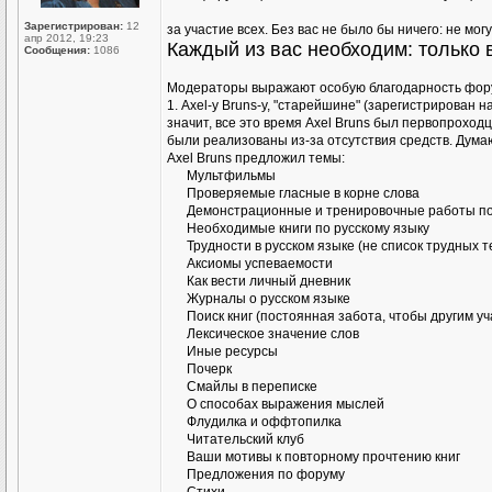
Зарегистрирован:
12
за участие всех. Без вас не было бы ничего: не могу
апр 2012, 19:23
Каждый из вас необходим: только
Сообщения:
1086
Модераторы выражают особую благодарность фор
1. Axel-у Bruns-у, "старейшине" (зарегистрирован
значит, все это время Axel Bruns был первопроход
были реализованы из-за отсутствия средств. Дума
Аxel Bruns предложил темы:
Мультфильмы
Проверяемые гласные в корне слова
Демонстрационные и тренировочные работы по
Необходимые книги по русскому языку
Трудности в русском языке (не список трудных т
Аксиомы успеваемости
Как вести личный дневник
Журналы о русском языке
Поиск книг (постоянная забота, чтобы другим у
Лексическое значение слов
Иные ресурсы
Почерк
Смайлы в переписке
О способах выражения мыслей
Флудилка и оффтопилка
Читательский клуб
Ваши мотивы к повторному прочтению книг
Предложения по форуму