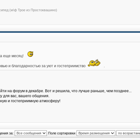
сипед (м\ф Трое из Простоквашино)
да еще месяц!
овью и благодарностью за уют и гостеприимство
.
ыйти на форум в декабре. Вот и решила, что лучше раньше, чем позднее...
 для вас, вашего общения.
ьную и гостеприимную атмосферу!
ения за:
Поле сортировки