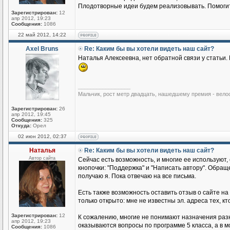
Плодотворные идеи будем реализовывать. Помогите
Зарегистрирован:
12
апр 2012, 19:23
Сообщения:
1086
22 май 2012, 14:22
Axel Bruns
Re: Каким бы вы хотели видеть наш сайт?
Наталья Алексеевна, нет обратной связи у статьи.
_________________
Мальчик, рост метр двадцать, нашедшему премия - вело
Зарегистрирован:
26
апр 2012, 19:45
Сообщения:
325
Откуда:
Орел
02 июн 2012, 02:37
Наталья
Re: Каким бы вы хотели видеть наш сайт?
Автор сайта
Сейчас есть возможность, и многие ее используют, 
кнопочки: "Поддержка" и "Написать автору". Обращ
получаю я. Пока отвечаю на все письма.
Есть также возможность оставить отзыв о сайте на
только открыто: мне не известны эл. адреса тех, к
Зарегистрирован:
12
К сожалению, многие не понимают назначения раз
апр 2012, 19:23
оказываются вопросы по программе 5 класса, а в м
Сообщения:
1086