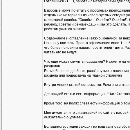
Готовишься к ЕГЭ, работай с материалами для подг
Взрослые могут почитать о проблемах преподавани
отдельные материалы из используемых сегодня уче
коллекцией ошибок: "Ошибки... Ошибки? Ошибки!". Д
ребенку, советы и рекомендации, как это сделать.
ребятам учиться в школе.
Содержание (=оглавление) важно, конечно! На нек
Но он и у нас есть. Просто оформление иное. Не о
что более половины наших посетителей - дети. Ра
читать его не будут!
Что еще может служить подсказкой? Нажмите на кн
разделов.
Есть и более подробные, развёрнутые оглавления,
раздела или подраздела на главной страничке.
Внутри многих статей есть ссылки. Если они интер
Для каждой статьи есть информация: "Читайте такж
Кроме того, на полях слева есть информация о том
Мне думается, что с навигацией по сайту у нас сей
обязательно обдумаем.
Большинство людей заходит на наш сайт с сугубо