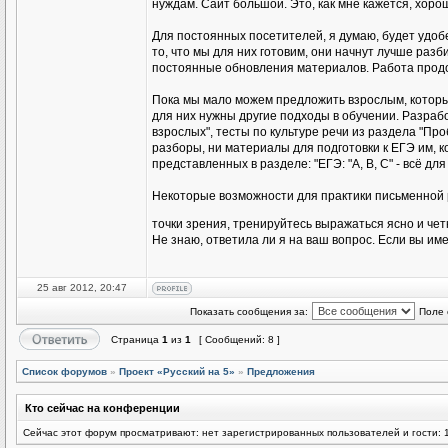
нуждам. Сайт большой. Это, как мне кажется, хоро
Для постоянных посетителей, я думаю, будет удо
то, что мы для них готовим, они начнут лучше раз
постоянные обновления материалов. Работа продол
Пока мы мало можем предложить взрослым, которые
для них нужны другие подходы в обучении. Разраб
взрослых", тесты по культуре речи из раздела "Пр
разборы, ни материалы для подготовки к ЕГЭ им, к
представленных в разделе: "ЕГЭ: "А, В, С" - всё для 
Некоторые возможности для практики письменной 
точки зрения, тренируйтесь выражаться ясно и чет
Не знаю, ответила ли я на ваш вопрос. Если вы име
25 авг 2012, 20:47
Показать сообщения за:
Поле 
Страница
1
из
1
[ Сообщений: 8 ]
Список форумов
»
Проект «Русский на 5»
»
Предложения
Кто сейчас на конференции
Сейчас этот форум просматривают: нет зарегистрированных пользователей и гости: 