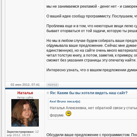
мы не занимаемся рекламой - денег нет - и самор
О вашей идее сообщу программисту. Послушаем, чт
Проблема еще и в том, что некоторые вещи легко с
бывает оторваться от той задачи, которую ты решае
Но мы в любом случае будем собирать ваши предло
обдумывала ваше предложение. Сейчас мне думается
единственную), но на сайте очень много материалов 
читал толстую книгу, а потом, заметив, к примеру, 
сможет без указания страницы эту опечатку найти.
Интересно узнать, что о вашем предложении думаю
02 июн 2012, 07:41
Наталья
Re: Каким бы вы хотели видеть наш сайт?
Автор сайта
Axel Bruns писал(а):
Наталья Алексеевна, нет обратной связи у стать
форуме.
Зарегистрирован:
12
Обсудили ваше предложение с программистом. Пост
апр 2012, 19:23