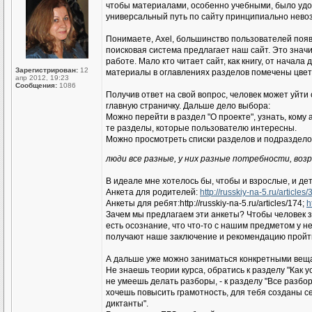
чтобы материалами, особенно учебными, было удоб
универсальный путь по сайту принципиально нево
Понимаете, Axel, большинство пользователей появл
поисковая система предлагает наш сайт. Это значи
работе. Мало кто читает сайт, как книгу, от нача
Зарегистрирован:
12
материалы в оглавлениях разделов помечены цвет
апр 2012, 19:23
Сообщения:
1086
Получив ответ на свой вопрос, человек может уйт
главную страничку. Дальше дело выбора:
Можно перейти в раздел "О проекте", узнать, кому
те разделы, которые пользователю интересны.
Можно просмотреть списки разделов и подразделов
люди все разные, у них разные потребности, воз
В идеале мне хотелось бы, чтобы и взрослые, и де
Анкета для родителей:
http://russkiy-na-5.ru/articles/
Анкеты для ребят:http://russkiy-na-5.ru/articles/174;
h
Зачем мы предлагаем эти анкеты? Чтобы человек за
есть осознание, что что-то с нашим предметом у нег
получают наше заключение и рекомендацию пройти
А дальше уже можно заниматься конкретными вещ
Не знаешь теории курса, обратись к разделу "Как у
не умеешь делать разборы, - к разделу "Все разбор
хочешь повысить грамотность, для тебя созданы с
диктанты".