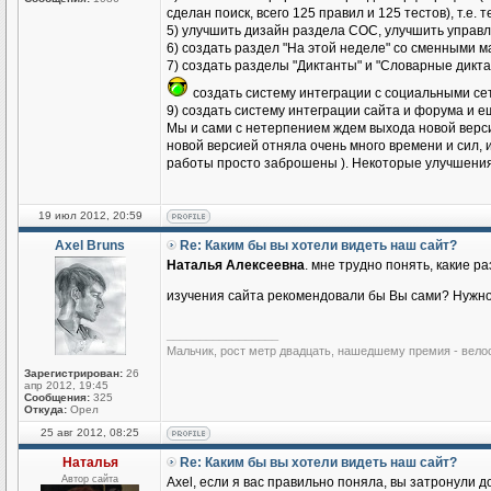
сделан поиск, всего 125 правил и 125 тестов), т.е.
5) улучшить дизайн раздела СОС, улучшить управ
6) создать раздел "На этой неделе" со сменными 
7) создать разделы "Диктанты" и "Словарные дикт
создать систему интеграции с социальными се
9) создать систему интеграции сайта и форума и е
Мы и сами с нетерпением ждем выхода новой верси
новой версией отняла очень много времени и сил, 
работы просто заброшены ). Некоторые улучшения б
19 июл 2012, 20:59
Axel Bruns
Re: Каким бы вы хотели видеть наш сайт?
Наталья Алексеевна
. мне трудно понять, какие р
изучения сайта рекомендовали бы Вы сами? Нужн
_________________
Мальчик, рост метр двадцать, нашедшему премия - вело
Зарегистрирован:
26
апр 2012, 19:45
Сообщения:
325
Откуда:
Орел
25 авг 2012, 08:25
Наталья
Re: Каким бы вы хотели видеть наш сайт?
Автор сайта
Axel, если я вас правильно поняла, вы затронули 