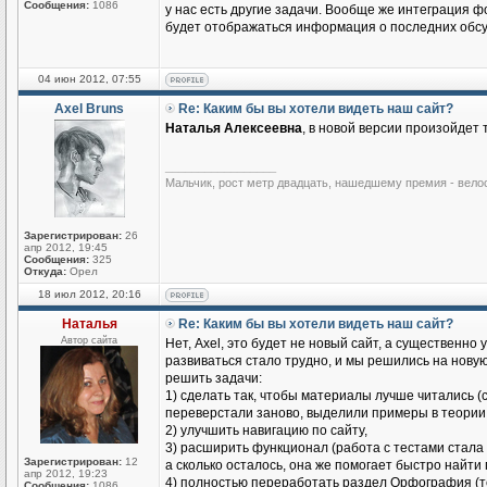
Сообщения:
1086
у нас есть другие задачи. Вообще же интеграция ф
будет отображаться информация о последних обс
04 июн 2012, 07:55
Axel Bruns
Re: Каким бы вы хотели видеть наш сайт?
Наталья Алексеевна
, в новой версии произойдет
_________________
Мальчик, рост метр двадцать, нашедшему премия - вело
Зарегистрирован:
26
апр 2012, 19:45
Сообщения:
325
Откуда:
Орел
18 июл 2012, 20:16
Наталья
Re: Каким бы вы хотели видеть наш сайт?
Автор сайта
Нет, Axel, это будет не новый сайт, а существен
развиваться стало трудно, и мы решились на нову
решить задачи:
1) сделать так, чтобы материалы лучше читались
переверстали заново, выделили примеры в теории и
2) улучшить навигацию по сайту,
3) расширить функционал (работа с тестами стала
Зарегистрирован:
12
а сколько осталось, она же помогает быстро найт
апр 2012, 19:23
4) полностью переработать раздел Орфография (те
Сообщения:
1086