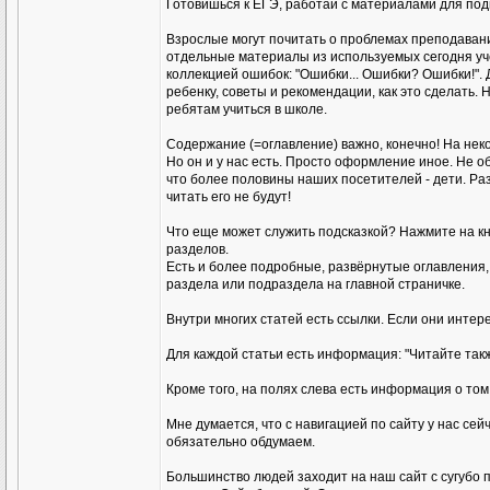
Готовишься к ЕГЭ, работай с материалами для подг
Взрослые могут почитать о проблемах преподавани
отдельные материалы из используемых сегодня уче
коллекцией ошибок: "Ошибки... Ошибки? Ошибки!". Д
ребенку, советы и рекомендации, как это сделать.
ребятам учиться в школе.
Содержание (=оглавление) важно, конечно! На нек
Но он и у нас есть. Просто оформление иное. Не о
что более половины наших посетителей - дети. Ра
читать его не будут!
Что еще может служить подсказкой? Нажмите на кн
разделов.
Есть и более подробные, развёрнутые оглавления,
раздела или подраздела на главной страничке.
Внутри многих статей есть ссылки. Если они интер
Для каждой статьи есть информация: "Читайте такж
Кроме того, на полях слева есть информация о том
Мне думается, что с навигацией по сайту у нас сей
обязательно обдумаем.
Большинство людей заходит на наш сайт с сугубо