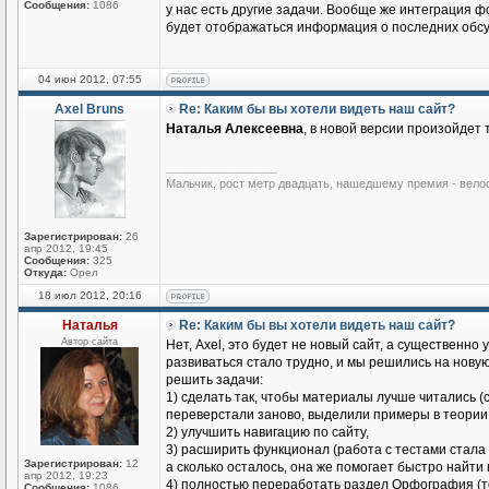
Сообщения:
1086
у нас есть другие задачи. Вообще же интеграция ф
будет отображаться информация о последних обс
04 июн 2012, 07:55
Axel Bruns
Re: Каким бы вы хотели видеть наш сайт?
Наталья Алексеевна
, в новой версии произойдет
_________________
Мальчик, рост метр двадцать, нашедшему премия - вело
Зарегистрирован:
26
апр 2012, 19:45
Сообщения:
325
Откуда:
Орел
18 июл 2012, 20:16
Наталья
Re: Каким бы вы хотели видеть наш сайт?
Автор сайта
Нет, Axel, это будет не новый сайт, а существен
развиваться стало трудно, и мы решились на нову
решить задачи:
1) сделать так, чтобы материалы лучше читались
переверстали заново, выделили примеры в теории и
2) улучшить навигацию по сайту,
3) расширить функционал (работа с тестами стала
Зарегистрирован:
12
а сколько осталось, она же помогает быстро найт
апр 2012, 19:23
4) полностью переработать раздел Орфография (те
Сообщения:
1086