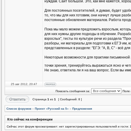
нуждам. Сайт большой. Это, как мне кажется, хоро
Для постоянных посетителей, я думаю, будет удо
то, что мы для них готовим, они начнут лучше раз
постоянные обновления материалов. Работа продол
Пока мы мало можем предложить взрослым, которые
для них нужны другие подходы в обучении. Разраб
взрослых", тесты по культуре речи из раздела "Пр
разборы, ни материалы для подготовки к ЕГЭ им, к
представленных в разделе: "ЕГЭ: "А, В, С" - всё для 
Некоторые возможности для практики письменной 
точки зрения, тренируйтесь выражаться ясно и чет
Не знаю, ответила ли я на ваш вопрос. Если вы име
25 авг 2012, 20:47
Показать сообщения за:
Поле 
Страница
1
из
1
[ Сообщений: 8 ]
Список форумов
»
Проект «Русский на 5»
»
Предложения
Кто сейчас на конференции
Сейчас этот форум просматривают: нет зарегистрированных пользователей и гости: 