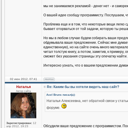
мы не занимаемся рекламой - денег нет - и самор
О вашей идее сообщу программисту. Послушаем, чт
Проблема еще и в том, что некоторые вещи легко с
бывает оторваться от той задачи, которую ты решае
Но мы в любом случае будем собирать ваши предло
обдумывала ваше предложение. Сейчас мне думается
единственную), но на сайте очень много материалов 
читал толстую книгу, а потом, заметив, к примеру, 
сможет без указания страницы эту опечатку найти.
Интересно узнать, что о вашем предложении думаю
02 июн 2012, 07:41
Наталья
Re: Каким бы вы хотели видеть наш сайт?
Автор сайта
Axel Bruns писал(а):
Наталья Алексеевна, нет обратной связи у стать
форуме.
Зарегистрирован:
12
Обсудили ваше предложение с программистом. Пост
апр 2012, 19:23