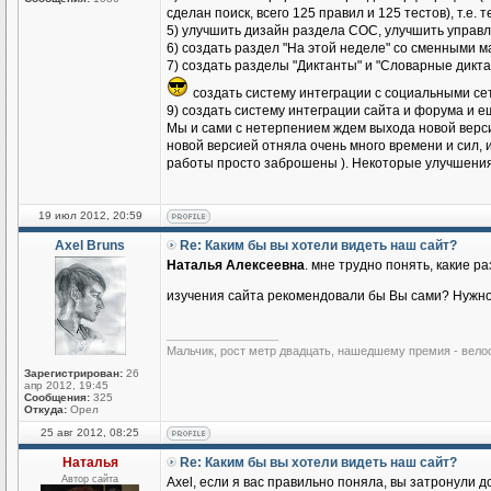
сделан поиск, всего 125 правил и 125 тестов), т.е.
5) улучшить дизайн раздела СОС, улучшить управ
6) создать раздел "На этой неделе" со сменными 
7) создать разделы "Диктанты" и "Словарные дикт
создать систему интеграции с социальными се
9) создать систему интеграции сайта и форума и е
Мы и сами с нетерпением ждем выхода новой верси
новой версией отняла очень много времени и сил, 
работы просто заброшены ). Некоторые улучшения б
19 июл 2012, 20:59
Axel Bruns
Re: Каким бы вы хотели видеть наш сайт?
Наталья Алексеевна
. мне трудно понять, какие р
изучения сайта рекомендовали бы Вы сами? Нужн
_________________
Мальчик, рост метр двадцать, нашедшему премия - вело
Зарегистрирован:
26
апр 2012, 19:45
Сообщения:
325
Откуда:
Орел
25 авг 2012, 08:25
Наталья
Re: Каким бы вы хотели видеть наш сайт?
Автор сайта
Axel, если я вас правильно поняла, вы затронули 