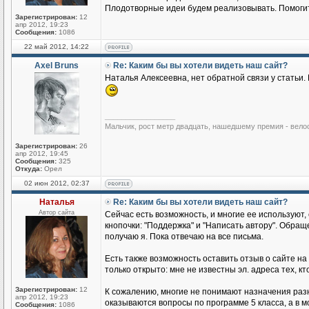
Плодотворные идеи будем реализовывать. Помогите
Зарегистрирован:
12
апр 2012, 19:23
Сообщения:
1086
22 май 2012, 14:22
Axel Bruns
Re: Каким бы вы хотели видеть наш сайт?
Наталья Алексеевна, нет обратной связи у статьи.
_________________
Мальчик, рост метр двадцать, нашедшему премия - вело
Зарегистрирован:
26
апр 2012, 19:45
Сообщения:
325
Откуда:
Орел
02 июн 2012, 02:37
Наталья
Re: Каким бы вы хотели видеть наш сайт?
Автор сайта
Сейчас есть возможность, и многие ее используют, 
кнопочки: "Поддержка" и "Написать автору". Обращ
получаю я. Пока отвечаю на все письма.
Есть также возможность оставить отзыв о сайте на
только открыто: мне не известны эл. адреса тех, к
Зарегистрирован:
12
К сожалению, многие не понимают назначения раз
апр 2012, 19:23
оказываются вопросы по программе 5 класса, а в м
Сообщения:
1086