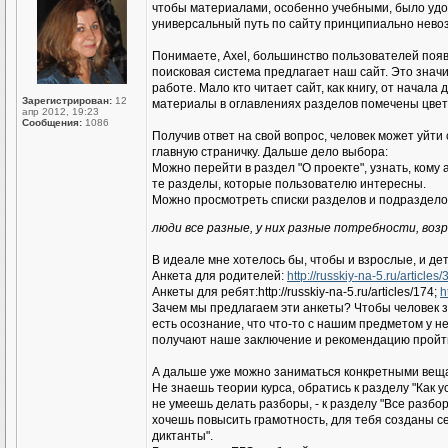
чтобы материалами, особенно учебными, было удоб
универсальный путь по сайту принципиально нево
Понимаете, Axel, большинство пользователей появл
поисковая система предлагает наш сайт. Это значи
работе. Мало кто читает сайт, как книгу, от нача
Зарегистрирован:
12
материалы в оглавлениях разделов помечены цвет
апр 2012, 19:23
Сообщения:
1086
Получив ответ на свой вопрос, человек может уйт
главную страничку. Дальше дело выбора:
Можно перейти в раздел "О проекте", узнать, кому
те разделы, которые пользователю интересны.
Можно просмотреть списки разделов и подразделов
люди все разные, у них разные потребности, воз
В идеале мне хотелось бы, чтобы и взрослые, и де
Анкета для родителей:
http://russkiy-na-5.ru/articles/
Анкеты для ребят:http://russkiy-na-5.ru/articles/174;
h
Зачем мы предлагаем эти анкеты? Чтобы человек за
есть осознание, что что-то с нашим предметом у нег
получают наше заключение и рекомендацию пройти
А дальше уже можно заниматься конкретными вещ
Не знаешь теории курса, обратись к разделу "Как у
не умеешь делать разборы, - к разделу "Все разбор
хочешь повысить грамотность, для тебя созданы с
диктанты".