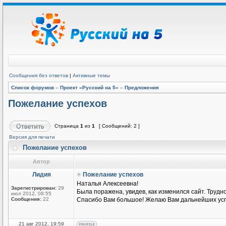
Сообщения без ответов
|
Активные темы
Список форумов
»
Проект «Русский на 5»
»
Предложения
Пожелание успехов
Страница
1
из
1
[ Сообщений: 2 ]
Версия для печати
Пожелание успехов
Автор
Лидия
Пожелание успехов
Наталья Алексеевна!
Зарегистрирован:
29
Была поражена, увидев, как изменился сайт. Трудн
июл 2012, 08:55
Сообщения:
22
Спасибо Вам большое! Желаю Вам дальнейших усп
21 авг 2012, 19:59