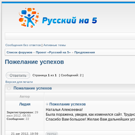
Сообщения без ответов
|
Активные темы
Список форумов
»
Проект «Русский на 5»
»
Предложения
Пожелание успехов
Страница
1
из
1
[ Сообщений: 2 ]
Версия для печати
Пожелание успехов
Автор
Лидия
Пожелание успехов
Наталья Алексеевна!
Зарегистрирован:
29
Была поражена, увидев, как изменился сайт. Трудн
июл 2012, 08:55
Сообщения:
22
Спасибо Вам большое! Желаю Вам дальнейших усп
21 авг 2012, 19:59