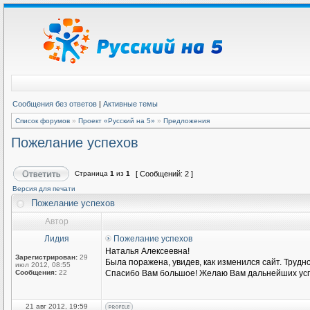
Сообщения без ответов
|
Активные темы
Список форумов
»
Проект «Русский на 5»
»
Предложения
Пожелание успехов
Страница
1
из
1
[ Сообщений: 2 ]
Версия для печати
Пожелание успехов
Автор
Лидия
Пожелание успехов
Наталья Алексеевна!
Зарегистрирован:
29
Была поражена, увидев, как изменился сайт. Трудн
июл 2012, 08:55
Сообщения:
22
Спасибо Вам большое! Желаю Вам дальнейших усп
21 авг 2012, 19:59