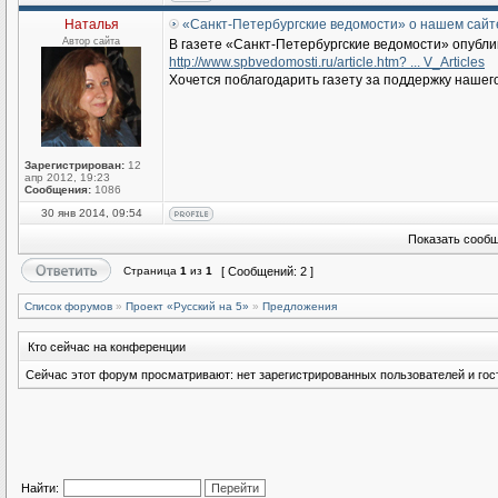
Наталья
«Санкт-Петербургские ведомости» о нашем сайт
Автор сайта
В газете «Санкт-Петербургские ведомости» опубл
http://www.spbvedomosti.ru/article.htm? ... V_Articles
Хочется поблагодарить газету за поддержку нашег
Зарегистрирован:
12
апр 2012, 19:23
Сообщения:
1086
30 янв 2014, 09:54
Показать сообщ
Страница
1
из
1
[ Сообщений: 2 ]
Список форумов
»
Проект «Русский на 5»
»
Предложения
Кто сейчас на конференции
Сейчас этот форум просматривают: нет зарегистрированных пользователей и гост
Найти: