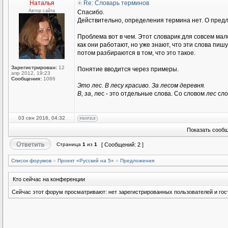
Наталья
Re: Словарь терминов
Автор сайта
Спасибо.
Действительно, определения термина нет. О предл
Проблема вот в чем. Этот словарик для совсем мале
как они работают, но уже знают, что эти слова пишу
потом разбираются в том, что это такое.
Зарегистрирован:
12
Понятие вводится через примеры.
апр 2012, 19:23
Сообщения:
1086
Это лес. В лесу красиво. За лесом деревня.
В, за
, лес - это отдельные слова. Со словом
лес
сл
03 сен 2016, 04:32
Показать сообщ
Страница
1
из
1
[ Сообщений: 2 ]
Список форумов
»
Проект «Русский на 5»
»
Предложения
Кто сейчас на конференции
Сейчас этот форум просматривают: нет зарегистрированных пользователей и гост