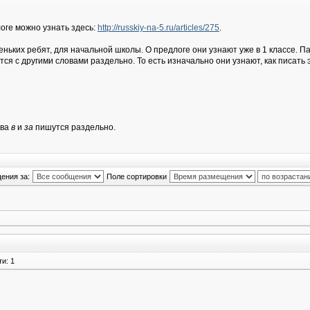
оге можно узнать здесь:
http://russkiy-na-5.ru/articles/275
.
ньких ребят, для начальной школы. О предлоге они узнают уже в 1 классе. Пар
тся с другими словами раздельно. То есть изначально они узнают, как писать э
ова
в
и
за
пишутся раздельно.
ения за:
Поле сортировки
и: 1