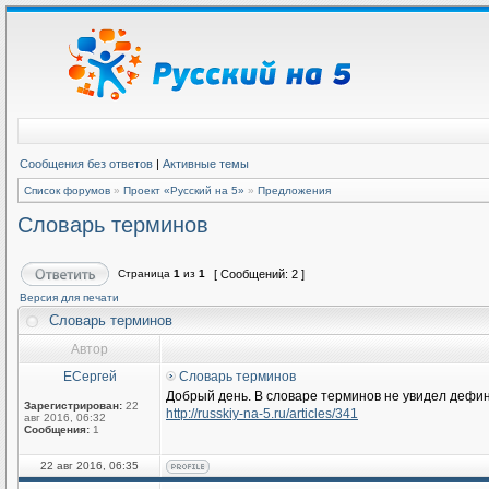
Сообщения без ответов
|
Активные темы
Список форумов
»
Проект «Русский на 5»
»
Предложения
Словарь терминов
Страница
1
из
1
[ Сообщений: 2 ]
Версия для печати
Словарь терминов
Автор
ЕСергей
Словарь терминов
Добрый день. В словаре терминов не увидел дефин
Зарегистрирован:
22
http://russkiy-na-5.ru/articles/341
авг 2016, 06:32
Сообщения:
1
22 авг 2016, 06:35