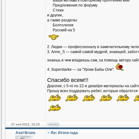
Ваши мотивы к повторному прочтению книг
Предложения по форуму
Стихи
и другие,
а также разделы:
Болтология
Русский на 5
2. Лидии — профессионалу и замечательному чело
3. Аnne_S — самой-самой мудрой, знающей, заботл
знаешь и чем владеешь сам, за помощь автору сай
4. Superstarke — за "Уроки Бабы Оли".
Спасибо всем!!!
Дорогие, с 5-го по 22-е декабря материалы на сай
Прошу всех поддержать ребят, которые обратятся к
27 ноя 2012, 10:23
Axel Bruns
Re: Итоги года