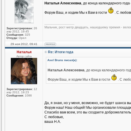
Наталья Алексеевна
, до конца календарного год
Форум Ваш, и ходим Мы к Вам в гости
. С любов
_________________
Мальчик, рост метр двадцать, нашедшему премия - вело
Зарегистрирован:
26
апр 2012, 19:45
Сообщения:
325
Откуда:
Орел
29 ноя 2012, 09:41
Наталья
Re: Итоги года
Автор сайта
Axel Bruns писал(а):
Наталья Алексеевна
, до конца календарного го
Форум Ваш, и ходим Мы к Вам в гости
. С люб
Зарегистрирован:
12
апр 2012, 19:23
Сообщения:
1086
Да, я знаю, но у меня, возможно, не будет шанса в
Форум наш! Наш общий! Мы организовали площадку
Спасибо вам всем, это вы создаете доброжелател
С любовью,
ваша Н.А.