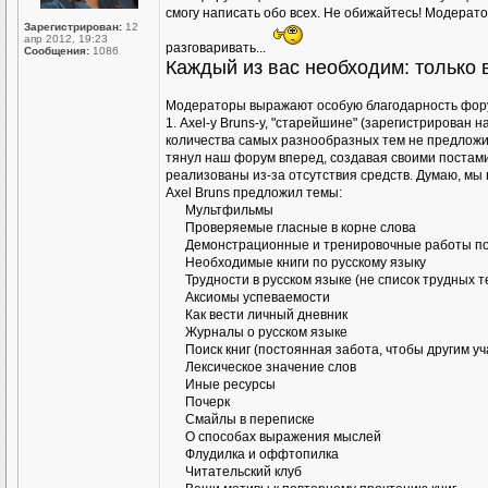
смогу написать обо всех. Не обижайтесь! Модератор
Зарегистрирован:
12
апр 2012, 19:23
разговаривать...
Сообщения:
1086
Каждый из вас необходим: только
Модераторы выражают особую благодарность фор
1. Axel-у Bruns-у, "старейшине" (зарегистрирован 
количества самых разнообразных тем не предложил 
тянул наш форум вперед, создавая своими постами
реализованы из-за отсутствия средств. Думаю, мы 
Аxel Bruns предложил темы:
Мультфильмы
Проверяемые гласные в корне слова
Демонстрационные и тренировочные работы по
Необходимые книги по русскому языку
Трудности в русском языке (не список трудных т
Аксиомы успеваемости
Как вести личный дневник
Журналы о русском языке
Поиск книг (постоянная забота, чтобы другим у
Лексическое значение слов
Иные ресурсы
Почерк
Смайлы в переписке
О способах выражения мыслей
Флудилка и оффтопилка
Читательский клуб