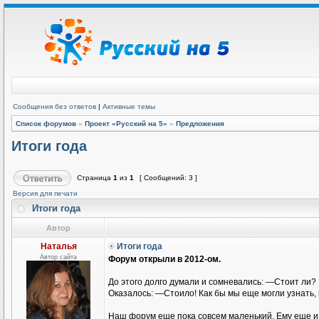
Сообщения без ответов
|
Активные темы
Список форумов
»
Проект «Русский на 5»
»
Предложения
Итоги года
Страница
1
из
1
[ Сообщений: 3 ]
Версия для печати
Итоги года
Автор
Наталья
Итоги года
Автор сайта
Форум открыли в 2012-ом.
До этого долго думали и сомневались: —Стоит ли?
Оказалось: —Стоило! Как бы мы еще могли узнать, 
Наш форум еще пока совсем маленький. Ему еще и г