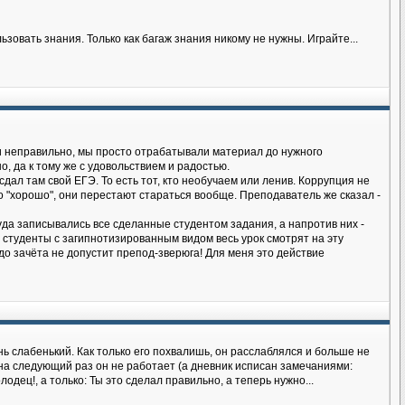
овать знания. Только как багаж знания никому не нужны. Играйте...
ки неправильно, мы просто отрабатывали материал до нужного
, да к тому же с удовольствием и радостью.
 сдал там свой ЕГЭ. То есть тот, кто необучаем или ленив. Коррупция не
во "хорошо", они перестают стараться вообще. Преподаватель же сказал -
да записывались все сделанные студентом задания, а напротив них -
ь студенты с загипнотизированным видом весь урок смотрят на эту
дь до зачёта не допустит препод-зверюга! Для меня это действие
ь слабенький. Как только его похвалишь, он расслаблялся и больше не
 на следующий раз он не работает (а дневник исписан замечаниями:
одец!, а только: Ты это сделал правильно, а теперь нужно...