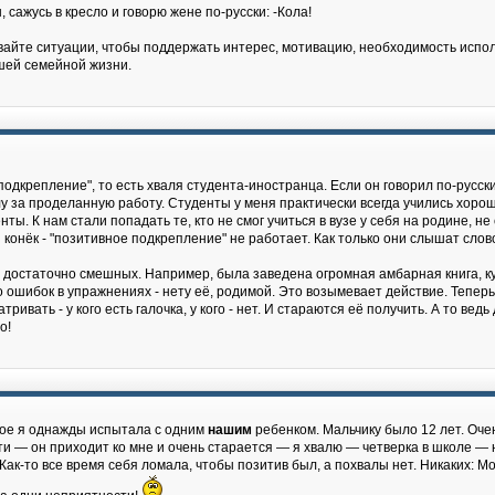
, сажусь в кресло и говорю жене по-русски: -Кола!
вайте ситуации, чтобы поддержать интерес, мотивацию, необходимость использ
ашей семейной жизни.
подкрепление", то есть хваля студента-иностранца. Если он говорил по-русс
лу за проделанную работу. Студенты у меня практически всегда учились хорошо
ты. К нам стали попадать те, кто не смог учиться в вузе у себя на родине, не
й конёк - "позитивное подкрепление" не работает. Как только они слышат сло
достаточно смешных. Например, была заведена огромная амбарная книга, ку
ого ошибок в упражнениях - нету её, родимой. Это возымевает действие. Тепер
тривать - у кого есть галочка, у кого - нет. И стараются её получить. А то ве
о!
ное я однажды испытала с одним
нашим
ребенком. Мальчику было 12 лет. Очен
ти — он приходит ко мне и очень старается — я хвалю — четверка в школе —
Как-то все время себя ломала, чтобы позитив был, а похвалы нет. Никаких: Мол