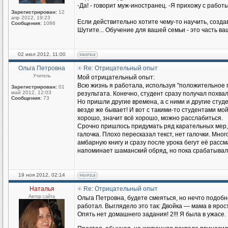
-Да! - говорит муж-иностранец. -Я прихожу с работы
Зарегистрирован:
12
апр 2012, 19:23
Если действительно хотите чему-то научить, созда
Сообщения:
1086
Шутите... Обучение для вашей семьи - это часть в
02 июл 2012, 11:00
Ольга Петровна
Re: Отрицательный опыт
Учитель
Мой отрицательный опыт:
Всю жизнь я работала, используя "положительное 
Зарегистрирован:
01
май 2012, 12:03
результата. Конечно, студент сразу получал похва
Сообщения:
73
Но пришли другие времена, а с ними и другие студен
везде же бывает! И вот с такими-то студентами мо
хорошо, значит всё хорошо, можно расслабиться.
Срочно пришлось придумать ряд карательных мер, 
галочка. Плохо пересказал текст, нет галочки. Мн
амбарную книгу и сразу после урока бегут её рассма
напоминает шаманский обряд, но пока срабатывал
19 ноя 2012, 02:14
Наталья
Re: Отрицательный опыт
Автор сайта
Ольга Петровна, будете смеяться, но нечто подоб
работал. Выглядело это так: Двойка — мама в ярос
Опять нет домашнего задания! 2!!! Я была в ужасе. 