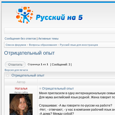
Сообщения без ответов
|
Активные темы
Список форумов
»
Вопросы образования
»
Русский язык для иностранцев
Отрицательный опыт
Страница
1
из
1
[ Сообщений: 3 ]
Версия для печати
Отрицательный опыт
Автор
Наталья
Отрицательный опыт
Автор сайта
Меня пригласили в одну интернациональную семью
Для мужа английский язык родной. Жена говорит п
Спрашиваю: -А вы говорите по-русски на работе?
-Нет, - отвечают, - у нас в компании рабочий язык а
-А дома? Между собой?