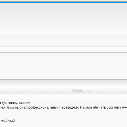
Сообщение
 для консультации.
о-английски, она профессиональный переводчик. Начала обучать русскому муж
нглийский.