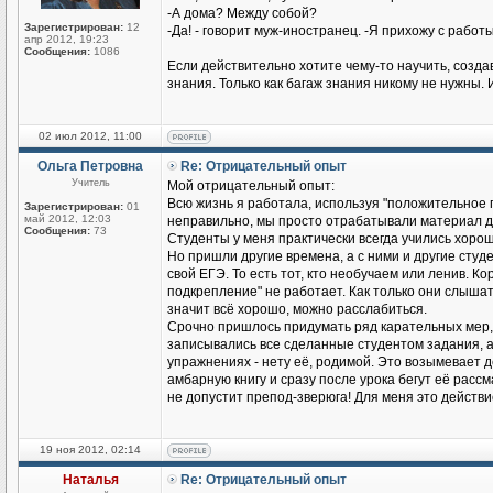
-А дома? Между собой?
Зарегистрирован:
12
-Да! - говорит муж-иностранец. -Я прихожу с работы
апр 2012, 19:23
Сообщения:
1086
Если действительно хотите чему-то научить, созд
знания. Только как багаж знания никому не нужны. 
02 июл 2012, 11:00
Ольга Петровна
Re: Отрицательный опыт
Учитель
Мой отрицательный опыт:
Всю жизнь я работала, используя "положительное п
Зарегистрирован:
01
май 2012, 12:03
неправильно, мы просто отрабатывали материал до
Сообщения:
73
Студенты у меня практически всегда учились хорош
Но пришли другие времена, а с ними и другие студен
свой ЕГЭ. То есть тот, кто необучаем или ленив. К
подкрепление" не работает. Как только они слышат
значит всё хорошо, можно расслабиться.
Срочно пришлось придумать ряд карательных мер,
записывались все сделанные студентом задания, а н
упражнениях - нету её, родимой. Это возымевает д
амбарную книгу и сразу после урока бегут её рассмат
не допустит препод-зверюга! Для меня это действ
19 ноя 2012, 02:14
Наталья
Re: Отрицательный опыт