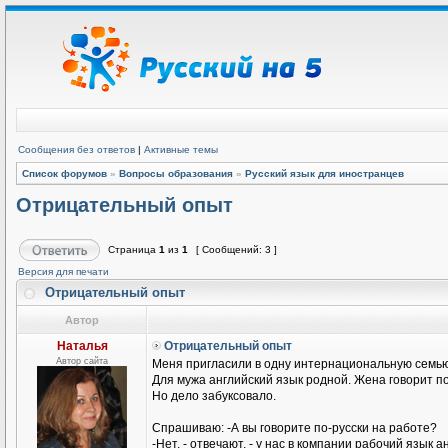
Сообщения без ответов
|
Активные темы
Список форумов
»
Вопросы образования
»
Русский язык для иностранцев
Отрицательный опыт
Страница
1
из
1
[ Сообщений: 3 ]
Версия для печати
Отрицательный опыт
Автор
Наталья
Отрицательный опыт
Автор сайта
Меня пригласили в одну интернациональную семью
Для мужа английский язык родной. Жена говорит п
Но дело забуксовало.
Спрашиваю: -А вы говорите по-русски на работе?
-Нет, - отвечают, - у нас в компании рабочий язык а