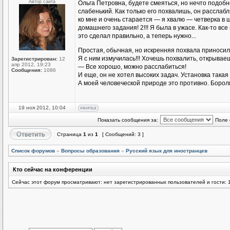
Автор сайта
Ольга Петровна, будете смеяться, но нечто подоб
слабенький. Как только его похвалишь, он расслаб
ко мне и очень старается — я хвалю — четверка в
домашнего задания! 2!!! Я была в ужасе. Как-то все
это сделал правильно, а теперь нужно...
Простая, обычная, но искренняя похвала приноси
Я с ним измучилась!!! Хочешь похвалить, открываеш
Зарегистрирован:
12
апр 2012, 19:23
— Все хорошо, можно расслабиться!
Сообщения:
1086
И еще, он не хотел высоких задач. Установка такая 
А моей человеческой природе это противно. Бороли
19 ноя 2012, 10:04
Показать сообщения за:
Поле 
Страница
1
из
1
[ Сообщений: 3 ]
Список форумов
»
Вопросы образования
»
Русский язык для иностранцев
Кто сейчас на конференции
Сейчас этот форум просматривают: нет зарегистрированных пользователей и гости: 