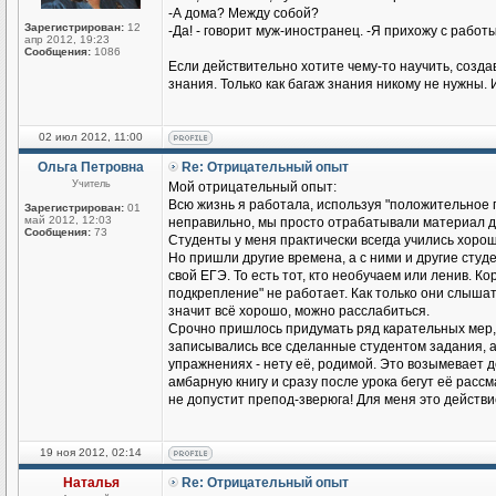
-А дома? Между собой?
Зарегистрирован:
12
-Да! - говорит муж-иностранец. -Я прихожу с работы
апр 2012, 19:23
Сообщения:
1086
Если действительно хотите чему-то научить, созд
знания. Только как багаж знания никому не нужны. 
02 июл 2012, 11:00
Ольга Петровна
Re: Отрицательный опыт
Учитель
Мой отрицательный опыт:
Всю жизнь я работала, используя "положительное п
Зарегистрирован:
01
май 2012, 12:03
неправильно, мы просто отрабатывали материал до
Сообщения:
73
Студенты у меня практически всегда учились хорош
Но пришли другие времена, а с ними и другие студен
свой ЕГЭ. То есть тот, кто необучаем или ленив. К
подкрепление" не работает. Как только они слышат
значит всё хорошо, можно расслабиться.
Срочно пришлось придумать ряд карательных мер,
записывались все сделанные студентом задания, а н
упражнениях - нету её, родимой. Это возымевает д
амбарную книгу и сразу после урока бегут её рассмат
не допустит препод-зверюга! Для меня это действ
19 ноя 2012, 02:14
Наталья
Re: Отрицательный опыт