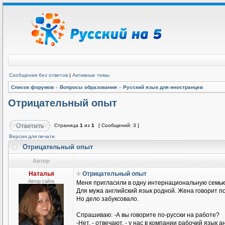
Сообщения без ответов
|
Активные темы
Список форумов
»
Вопросы образования
»
Русский язык для иностранцев
Отрицательный опыт
Страница
1
из
1
[ Сообщений: 3 ]
Версия для печати
Отрицательный опыт
Автор
Наталья
Отрицательный опыт
Автор сайта
Меня пригласили в одну интернациональную семью
Для мужа английский язык родной. Жена говорит п
Но дело забуксовало.
Спрашиваю: -А вы говорите по-русски на работе?
-Нет, - отвечают, - у нас в компании рабочий язык а