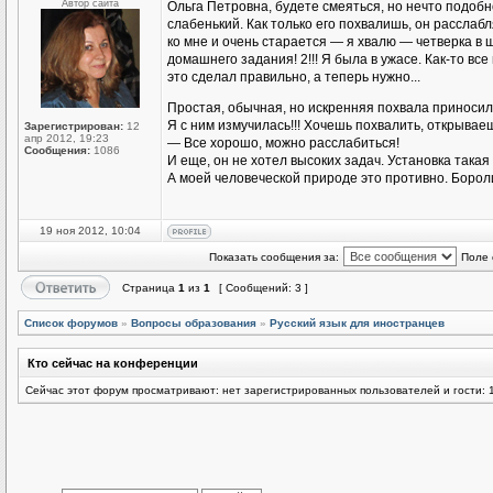
Автор сайта
Ольга Петровна, будете смеяться, но нечто подоб
слабенький. Как только его похвалишь, он расслаб
ко мне и очень старается — я хвалю — четверка в
домашнего задания! 2!!! Я была в ужасе. Как-то все
это сделал правильно, а теперь нужно...
Простая, обычная, но искренняя похвала приноси
Я с ним измучилась!!! Хочешь похвалить, открываеш
Зарегистрирован:
12
апр 2012, 19:23
— Все хорошо, можно расслабиться!
Сообщения:
1086
И еще, он не хотел высоких задач. Установка такая 
А моей человеческой природе это противно. Бороли
19 ноя 2012, 10:04
Показать сообщения за:
Поле 
Страница
1
из
1
[ Сообщений: 3 ]
Список форумов
»
Вопросы образования
»
Русский язык для иностранцев
Кто сейчас на конференции
Сейчас этот форум просматривают: нет зарегистрированных пользователей и гости: 