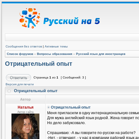
Сообщения без ответов
|
Активные темы
Список форумов
»
Вопросы образования
»
Русский язык для иностранцев
Отрицательный опыт
Страница
1
из
1
[ Сообщений: 3 ]
Версия для печати
Отрицательный опыт
Автор
Наталья
Отрицательный опыт
Автор сайта
Меня пригласили в одну интернациональную семью
Для мужа английский язык родной. Жена говорит п
Но дело забуксовало.
Спрашиваю: -А вы говорите по-русски на работе?
-Нет, - отвечают, - у нас в компании рабочий язык а