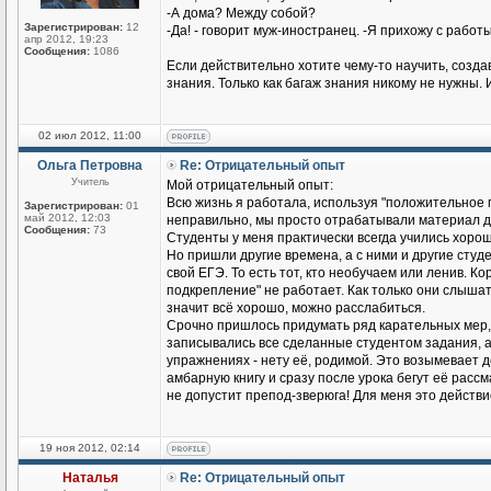
-А дома? Между собой?
Зарегистрирован:
12
-Да! - говорит муж-иностранец. -Я прихожу с работы
апр 2012, 19:23
Сообщения:
1086
Если действительно хотите чему-то научить, созд
знания. Только как багаж знания никому не нужны. 
02 июл 2012, 11:00
Ольга Петровна
Re: Отрицательный опыт
Учитель
Мой отрицательный опыт:
Всю жизнь я работала, используя "положительное п
Зарегистрирован:
01
май 2012, 12:03
неправильно, мы просто отрабатывали материал до
Сообщения:
73
Студенты у меня практически всегда учились хорош
Но пришли другие времена, а с ними и другие студен
свой ЕГЭ. То есть тот, кто необучаем или ленив. К
подкрепление" не работает. Как только они слышат
значит всё хорошо, можно расслабиться.
Срочно пришлось придумать ряд карательных мер,
записывались все сделанные студентом задания, а н
упражнениях - нету её, родимой. Это возымевает д
амбарную книгу и сразу после урока бегут её рассмат
не допустит препод-зверюга! Для меня это действ
19 ноя 2012, 02:14
Наталья
Re: Отрицательный опыт