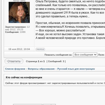
Автор сайта
Ольга Петровна, будете смеяться, но нечто подоб
слабенький. Как только его похвалишь, он расслаб
ко мне и очень старается — я хвалю — четверка в
домашнего задания! 2!!! Я была в ужасе. Как-то все
это сделал правильно, а теперь нужно...
Простая, обычная, но искренняя похвала приноси
Я с ним измучилась!!! Хочешь похвалить, открываеш
Зарегистрирован:
12
апр 2012, 19:23
— Все хорошо, можно расслабиться!
Сообщения:
1086
И еще, он не хотел высоких задач. Установка такая 
А моей человеческой природе это противно. Бороли
19 ноя 2012, 10:04
Показать сообщения за:
Поле 
Страница
1
из
1
[ Сообщений: 3 ]
Список форумов
»
Вопросы образования
»
Русский язык для иностранцев
Кто сейчас на конференции
Сейчас этот форум просматривают: нет зарегистрированных пользователей и гости: 