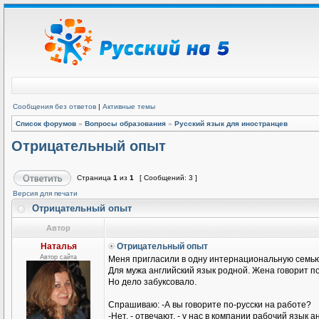
Сообщения без ответов
|
Активные темы
Список форумов
»
Вопросы образования
»
Русский язык для иностранцев
Отрицательный опыт
Страница
1
из
1
[ Сообщений: 3 ]
Версия для печати
Отрицательный опыт
Автор
Наталья
Отрицательный опыт
Автор сайта
Меня пригласили в одну интернациональную семью
Для мужа английский язык родной. Жена говорит п
Но дело забуксовало.
Спрашиваю: -А вы говорите по-русски на работе?
-Нет, - отвечают, - у нас в компании рабочий язык а