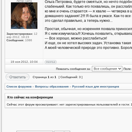
Автор сайта
Ольга Петровна, будете смеяться, но нечто подоб
слабенький. Как только его похвалишь, он расслаб
ко мне и очень старается — я хвалю — четверка в
домашнего задания! 2!!! Я была в ужасе. Как-то все
это сделал правильно, а теперь нужно...
Простая, обычная, но искренняя похвала приноси
Я с ним измучилась!!! Хочешь похвалить, открываеш
Зарегистрирован:
12
апр 2012, 19:23
— Все хорошо, можно расслабиться!
Сообщения:
1086
И еще, он не хотел высоких задач. Установка такая 
А моей человеческой природе это противно. Бороли
19 ноя 2012, 10:04
Показать сообщения за:
Поле 
Страница
1
из
1
[ Сообщений: 3 ]
Список форумов
»
Вопросы образования
»
Русский язык для иностранцев
Кто сейчас на конференции
Сейчас этот форум просматривают: нет зарегистрированных пользователей и гости: 