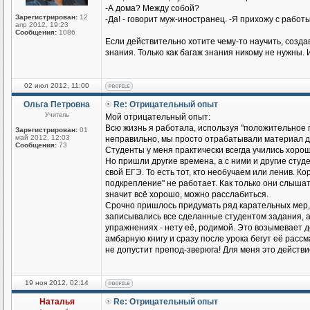
-А дома? Между собой?
Зарегистрирован:
12
-Да! - говорит муж-иностранец. -Я прихожу с работы
апр 2012, 19:23
Сообщения:
1086
Если действительно хотите чему-то научить, созд
знания. Только как багаж знания никому не нужны. 
02 июл 2012, 11:00
Ольга Петровна
Re: Отрицательный опыт
Учитель
Мой отрицательный опыт:
Всю жизнь я работала, используя "положительное п
Зарегистрирован:
01
май 2012, 12:03
неправильно, мы просто отрабатывали материал до
Сообщения:
73
Студенты у меня практически всегда учились хорош
Но пришли другие времена, а с ними и другие студен
свой ЕГЭ. То есть тот, кто необучаем или ленив. К
подкрепление" не работает. Как только они слышат
значит всё хорошо, можно расслабиться.
Срочно пришлось придумать ряд карательных мер,
записывались все сделанные студентом задания, а н
упражнениях - нету её, родимой. Это возымевает д
амбарную книгу и сразу после урока бегут её рассмат
не допустит препод-зверюга! Для меня это действ
19 ноя 2012, 02:14
Наталья
Re: Отрицательный опыт