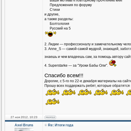
Ваши мотивы к повторному прочтению книг
Предложения по форуму
Стихи
и другие,
а также разделы:
Болтология
Русский на 5
2. Лидии — профессионалу и замечательному чело
3. Аnne_S — самой-самой мудрой, знающей, заботл
знаешь и чем владеешь сам, за помощь автору сай
4. Superstarke — за "Уроки Бабы Оли".
Спасибо всем!!!
Дорогие, с 5-го по 22-е декабря материалы на сай
Прошу всех поддержать ребят, которые обратятся к
27 ноя 2012, 10:23
Axel Bruns
Re: Итоги года