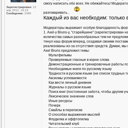
смогу написать обо всех. Не обижайтесь! Модератор
Зарегистрирован:
12
апр 2012, 19:23
разговаривать...
Сообщения:
1086
Каждый из вас необходим: только
Модераторы выражают особую благодарность фор
1. Axel-у Bruns-у, "старейшине" (зарегистрирован 
количества самых разнообразных тем не предложил 
тянул наш форум вперед, создавая своими постами
реализованы из-за отсутствия средств. Думаю, мы 
Аxel Bruns предложил темы:
Мультфильмы
Проверяемые гласные в корне слова
Демонстрационные и тренировочные работы по
Необходимые книги по русскому языку
Трудности в русском языке (не список трудных т
Аксиомы успеваемости
Как вести личный дневник
Журналы о русском языке
Поиск книг (постоянная забота, чтобы другим у
Лексическое значение слов
Иные ресурсы
Почерк
Смайлы в переписке
О способах выражения мыслей
Флудилка и оффтопилка
Читательский клуб