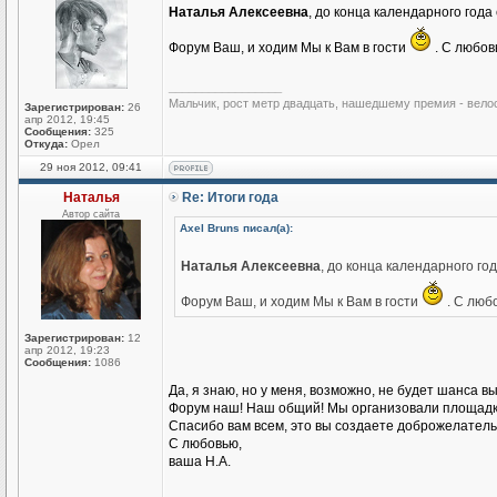
Наталья Алексеевна
, до конца календарного год
Форум Ваш, и ходим Мы к Вам в гости
. С любов
_________________
Мальчик, рост метр двадцать, нашедшему премия - вело
Зарегистрирован:
26
апр 2012, 19:45
Сообщения:
325
Откуда:
Орел
29 ноя 2012, 09:41
Наталья
Re: Итоги года
Автор сайта
Axel Bruns писал(а):
Наталья Алексеевна
, до конца календарного го
Форум Ваш, и ходим Мы к Вам в гости
. С люб
Зарегистрирован:
12
апр 2012, 19:23
Сообщения:
1086
Да, я знаю, но у меня, возможно, не будет шанса в
Форум наш! Наш общий! Мы организовали площадку
Спасибо вам всем, это вы создаете доброжелател
С любовью,
ваша Н.А.