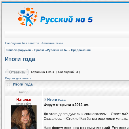
Сообщения без ответов
|
Активные темы
Список форумов
»
Проект «Русский на 5»
»
Предложения
Итоги года
Страница
1
из
1
[ Сообщений: 3 ]
Версия для печати
Итоги года
Автор
Наталья
Итоги года
Автор сайта
Форум открыли в 2012-ом.
До этого долго думали и сомневались: —Стоит ли?
Оказалось: —Стоило! Как бы мы еще могли узнать, 
Наш форум еще пока совсем маленький. Ему еще и г