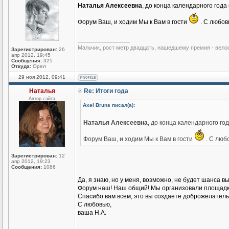
Наталья Алексеевна
, до конца календарного год
Форум Ваш, и ходим Мы к Вам в гости
. С любов
_________________
Мальчик, рост метр двадцать, нашедшему премия - вело
Зарегистрирован:
26
апр 2012, 19:45
Сообщения:
325
Откуда:
Орел
29 ноя 2012, 09:41
Наталья
Re: Итоги года
Автор сайта
Axel Bruns писал(а):
Наталья Алексеевна
, до конца календарного го
Форум Ваш, и ходим Мы к Вам в гости
. С люб
Зарегистрирован:
12
апр 2012, 19:23
Сообщения:
1086
Да, я знаю, но у меня, возможно, не будет шанса в
Форум наш! Наш общий! Мы организовали площадку
Спасибо вам всем, это вы создаете доброжелател
С любовью,
ваша Н.А.