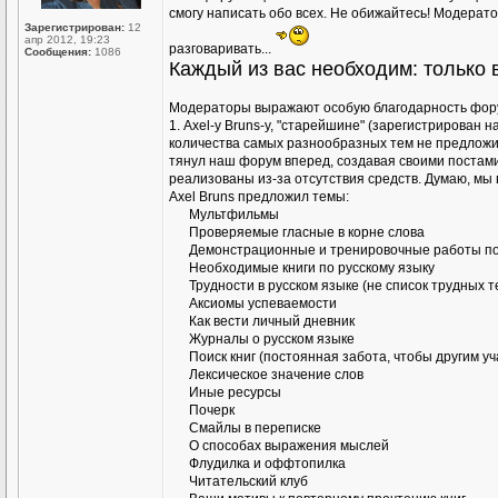
смогу написать обо всех. Не обижайтесь! Модератор
Зарегистрирован:
12
апр 2012, 19:23
разговаривать...
Сообщения:
1086
Каждый из вас необходим: только
Модераторы выражают особую благодарность фор
1. Axel-у Bruns-у, "старейшине" (зарегистрирован 
количества самых разнообразных тем не предложил 
тянул наш форум вперед, создавая своими постами
реализованы из-за отсутствия средств. Думаю, мы 
Аxel Bruns предложил темы:
Мультфильмы
Проверяемые гласные в корне слова
Демонстрационные и тренировочные работы по
Необходимые книги по русскому языку
Трудности в русском языке (не список трудных т
Аксиомы успеваемости
Как вести личный дневник
Журналы о русском языке
Поиск книг (постоянная забота, чтобы другим у
Лексическое значение слов
Иные ресурсы
Почерк
Смайлы в переписке
О способах выражения мыслей
Флудилка и оффтопилка
Читательский клуб