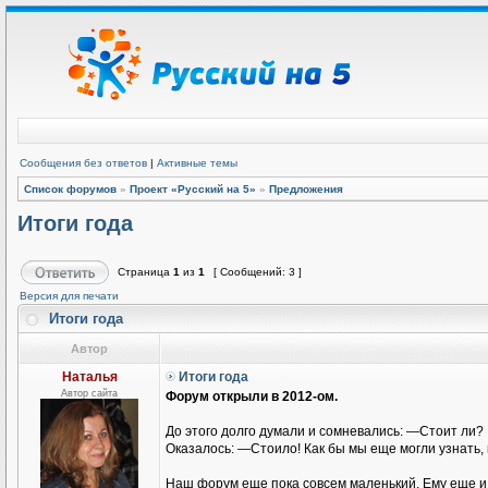
Сообщения без ответов
|
Активные темы
Список форумов
»
Проект «Русский на 5»
»
Предложения
Итоги года
Страница
1
из
1
[ Сообщений: 3 ]
Версия для печати
Итоги года
Автор
Наталья
Итоги года
Автор сайта
Форум открыли в 2012-ом.
До этого долго думали и сомневались: —Стоит ли?
Оказалось: —Стоило! Как бы мы еще могли узнать, 
Наш форум еще пока совсем маленький. Ему еще и г