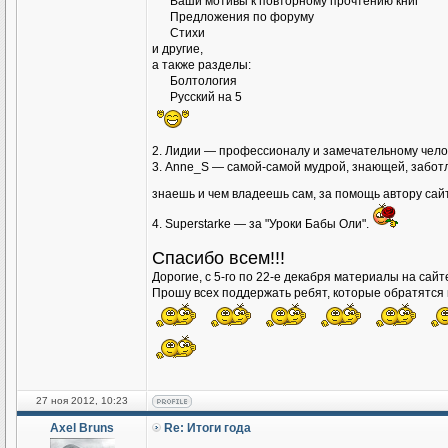
Ваши мотивы к повторному прочтению книг
Предложения по форуму
Стихи
и другие,
а также разделы:
Болтология
Русский на 5
2. Лидии — профессионалу и замечательному чело
3. Аnne_S — самой-самой мудрой, знающей, заботл
знаешь и чем владеешь сам, за помощь автору сай
4. Superstarke — за "Уроки Бабы Оли".
Спасибо всем!!!
Дорогие, с 5-го по 22-е декабря материалы на сай
Прошу всех поддержать ребят, которые обратятся к
27 ноя 2012, 10:23
Axel Bruns
Re: Итоги года