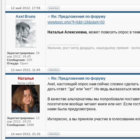
12 май 2012, 17:59
Axel Bruns
Re: Предложения по форуму
viewtopic.php?f=6&t=18&start=50
Наталья Алексеевна
, может повесить опрос в тем
_________________
Мальчик, рост метр двадцать, нашедшему премия - вело
Зарегистрирован:
26
апр 2012, 19:45
Сообщения:
325
Откуда:
Орел
12 июл 2012, 11:45
Наталья
Re: Предложения по форуму
Автор сайта
Axel, настоящий опрос нам сейчас сложно сделать
дать ответ: "да" или "нет". Но ведь высказаться мо
В качестве альтернативы мы попробовали поставит
посетители вообще читают книги или нет. Если гос
нами была предусмотрена.
Зарегистрирован:
12
Интересно, а вы приняли участие в голосовании ил
апр 2012, 19:23
Сообщения:
1086
14 июл 2012, 21:31