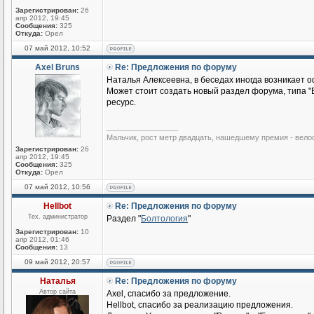
Зарегистрирован:
26
апр 2012, 19:45
Сообщения:
325
Откуда:
Орел
07 май 2012, 10:52
Axel Bruns
Re: Предложения по форуму
Наталья Алексеевна, в беседах иногда возникает
Может стоит создать новый раздел форума, типа "
ресурс.
_________________
Мальчик, рост метр двадцать, нашедшему премия - вело
Зарегистрирован:
26
апр 2012, 19:45
Сообщения:
325
Откуда:
Орел
07 май 2012, 10:56
Hellbot
Re: Предложения по форуму
Тех. администратор
Раздел "
Болтология
"
Зарегистрирован:
10
апр 2012, 01:46
Сообщения:
13
09 май 2012, 20:57
Наталья
Re: Предложения по форуму
Автор сайта
Axel, спасибо за предложение.
Hellbot, спасибо за реализацию предложения.