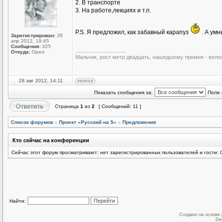
2. В транспорте
3. На работе,лекциях и т.п.
P.S. Я предложил, как забавный карапуз
. А умн
Зарегистрирован:
26
апр 2012, 19:45
Сообщения:
325
_________________
Откуда:
Орел
Мальчик, рост метр двадцать, нашедшему премия - вело
28 авг 2012, 14:11
Показать сообщения за:
Поле 
Страница
1
из
2
[ Сообщений: 11 ]
Список форумов
»
Проект «Русский на 5»
»
Предложения
Кто сейчас на конференции
Сейчас этот форум просматривают: нет зарегистрированных пользователей и гости: 
Найти:
Создано на основе
De