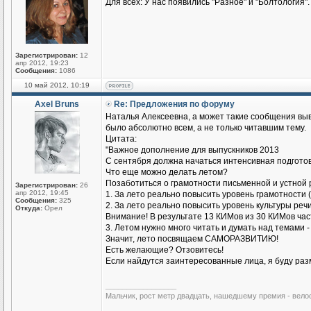
Для всех: У нас появились "Разное" и "Болтология".
Зарегистрирован:
12
апр 2012, 19:23
Сообщения:
1086
10 май 2012, 10:19
Axel Bruns
Re: Предложения по форуму
Наталья Алексеевна, а может такие сообщения выв
было абсолютно всем, а не только читавшим тему.
Цитата:
"Важное дополнение для выпускников 2013
С сентября должна начаться интенсивная подготов
Что еще можно делать летом?
Позаботиться о грамотности письменной и устной 
Зарегистрирован:
26
апр 2012, 19:45
1. За лето реально повысить уровень грамотности (
Сообщения:
325
2. За лето реально повысить уровень культуры речи
Откуда:
Орел
Внимание! В результате 13 КИМов из 30 КИМов части
3. Летом нужно много читать и думать над темами 
Значит, лето посвящаем САМОРАЗВИТИЮ!
Есть желающие? Отзовитесь!
Если найдутся заинтересованные лица, я буду раз
_________________
Мальчик, рост метр двадцать, нашедшему премия - вело