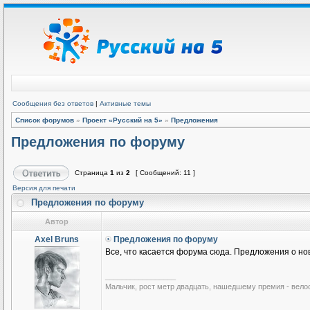
Сообщения без ответов
|
Активные темы
Список форумов
»
Проект «Русский на 5»
»
Предложения
Предложения по форуму
Страница
1
из
2
[ Сообщений: 11 ]
Версия для печати
Предложения по форуму
Автор
Axel Bruns
Предложения по форуму
Все, что касается форума сюда. Предложения о нов
_________________
Мальчик, рост метр двадцать, нашедшему премия - вело