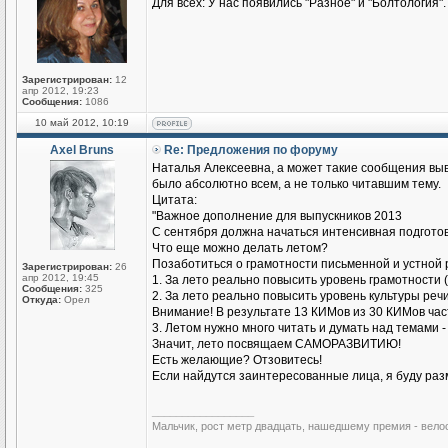
Для всех: У нас появились "Разное" и "Болтология".
Зарегистрирован:
12
апр 2012, 19:23
Сообщения:
1086
10 май 2012, 10:19
Axel Bruns
Re: Предложения по форуму
Наталья Алексеевна, а может такие сообщения выв
было абсолютно всем, а не только читавшим тему.
Цитата:
"Важное дополнение для выпускников 2013
С сентября должна начаться интенсивная подготов
Что еще можно делать летом?
Позаботиться о грамотности письменной и устной 
Зарегистрирован:
26
апр 2012, 19:45
1. За лето реально повысить уровень грамотности (
Сообщения:
325
2. За лето реально повысить уровень культуры речи
Откуда:
Орел
Внимание! В результате 13 КИМов из 30 КИМов части
3. Летом нужно много читать и думать над темами 
Значит, лето посвящаем САМОРАЗВИТИЮ!
Есть желающие? Отзовитесь!
Если найдутся заинтересованные лица, я буду раз
_________________
Мальчик, рост метр двадцать, нашедшему премия - вело