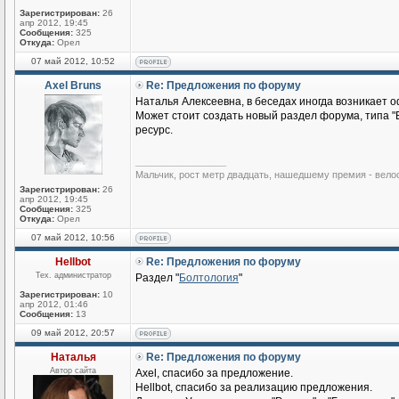
Зарегистрирован:
26
апр 2012, 19:45
Сообщения:
325
Откуда:
Орел
07 май 2012, 10:52
Axel Bruns
Re: Предложения по форуму
Наталья Алексеевна, в беседах иногда возникает
Может стоит создать новый раздел форума, типа "
ресурс.
_________________
Мальчик, рост метр двадцать, нашедшему премия - вело
Зарегистрирован:
26
апр 2012, 19:45
Сообщения:
325
Откуда:
Орел
07 май 2012, 10:56
Hellbot
Re: Предложения по форуму
Тех. администратор
Раздел "
Болтология
"
Зарегистрирован:
10
апр 2012, 01:46
Сообщения:
13
09 май 2012, 20:57
Наталья
Re: Предложения по форуму
Автор сайта
Axel, спасибо за предложение.
Hellbot, спасибо за реализацию предложения.