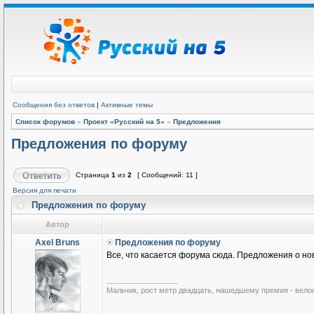
Сообщения без ответов
|
Активные темы
Список форумов
»
Проект «Русский на 5»
»
Предложения
Предложения по форуму
Страница
1
из
2
[ Сообщений: 11 ]
Версия для печати
Предложения по форуму
Автор
Axel Bruns
Предложения по форуму
Все, что касается форума сюда. Предложения о нов
_________________
Мальчик, рост метр двадцать, нашедшему премия - вело