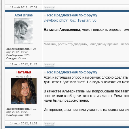
12 май 2012, 17:59
Axel Bruns
Re: Предложения по форуму
viewtopic.php?f=6&t=18&start=50
Наталья Алексеевна
, может повесить опрос в тем
_________________
Мальчик, рост метр двадцать, нашедшему премия - вело
Зарегистрирован:
26
апр 2012, 19:45
Сообщения:
325
Откуда:
Орел
12 июл 2012, 11:45
Наталья
Re: Предложения по форуму
Автор сайта
Axel, настоящий опрос нам сейчас сложно сделать
дать ответ: "да" или "нет". Но ведь высказаться мо
В качестве альтернативы мы попробовали поставит
посетители вообще читают книги или нет. Если гос
нами была предусмотрена.
Зарегистрирован:
12
Интересно, а вы приняли участие в голосовании ил
апр 2012, 19:23
Сообщения:
1086
14 июл 2012, 21:31