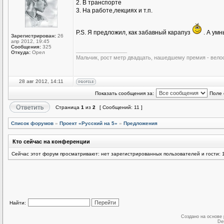
2. В транспорте
3. На работе,лекциях и т.п.
P.S. Я предложил, как забавный карапуз
. А умн
Зарегистрирован:
26
апр 2012, 19:45
Сообщения:
325
_________________
Откуда:
Орел
Мальчик, рост метр двадцать, нашедшему премия - вело
28 авг 2012, 14:11
Показать сообщения за:
Поле 
Страница
1
из
2
[ Сообщений: 11 ]
Список форумов
»
Проект «Русский на 5»
»
Предложения
Кто сейчас на конференции
Сейчас этот форум просматривают: нет зарегистрированных пользователей и гости: 
Найти:
Создано на основе
De