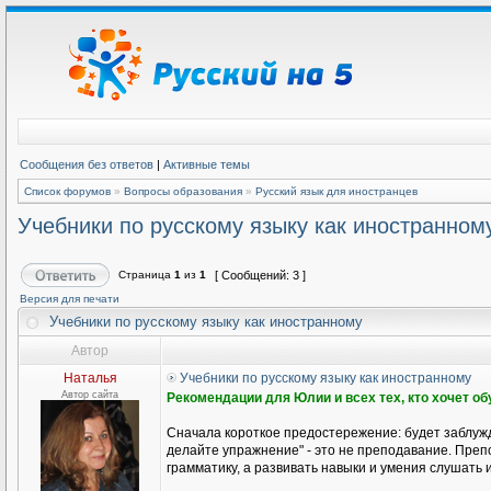
Сообщения без ответов
|
Активные темы
Список форумов
»
Вопросы образования
»
Русский язык для иностранцев
Учебники по русскому языку как иностранном
Страница
1
из
1
[ Сообщений: 3 ]
Версия для печати
Учебники по русскому языку как иностранному
Автор
Наталья
Учебники по русскому языку как иностранному
Автор сайта
Рекомендации для Юлии и всех тех, кто хочет о
Сначала короткое предостережение: будет заблужд
делайте упражнение" - это не преподавание. Препо
грамматику, а развивать навыки и умения слушать и