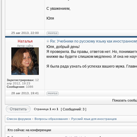
С уважением,
Юля
25 авг 2013, 22:00
Наталья
Re: Учебники по русскому языку как иностранном
Автор сайта
Юля, добрый день!
Я проверила. Вы правы, ответов нет. Но, понимаете
книжке вы будете слишком медленно. И она не научи
Я была рада узнать об успехах вашего мужа. Главн
Зарегистрирован:
12
апр 2012, 19:23
Сообщения:
1086
28 авг 2013, 19:41
Показать сообщ
Страница
1
из
1
[ Сообщений: 3 ]
Список форумов
»
Вопросы образования
»
Русский язык для иностранцев
Кто сейчас на конференции