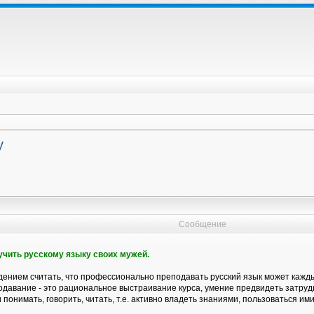
у
Сообщение
бучить русскому языку своих мужей.
ением считать, что профессионально преподавать русский язык может каждый
давание - это рациональное выстраивание курса, умение предвидеть затрудн
 понимать, говорить, читать, т.е. активно владеть знаниями, пользоваться ими