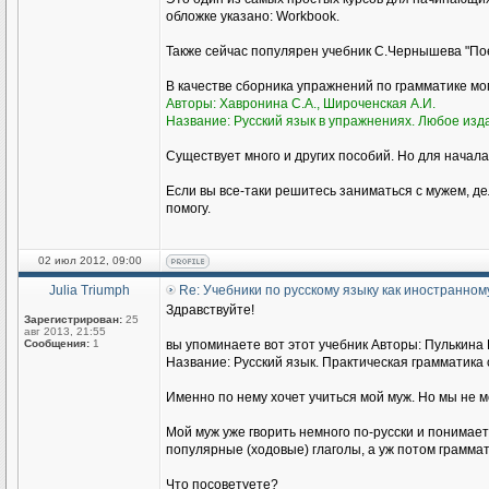
обложке указано: Workbook.
Также сейчас популярен учебник С.Чернышева "Пое
В качестве сборника упражнений по грамматике м
Авторы: Хавронина С.А., Широченская А.И.
Название: Русский язык в упражнениях. Любое изд
Существует много и других пособий. Но для начала
Если вы все-таки решитесь заниматься с мужем, де
помогу.
02 июл 2012, 09:00
Julia Triumph
Re: Учебники по русскому языку как иностранном
Здравствуйте!
Зарегистрирован:
25
авг 2013, 21:55
Сообщения:
1
вы упоминаете вот этот учебник Авторы: Пулькина И
Название: Русский язык. Практическая грамматика с
Именно по нему хочет учиться мой муж. Но мы не 
Мой муж уже гворить немного по-русски и понимае
популярные (ходовые) глаголы, а уж потом граммат
Что посоветуете?