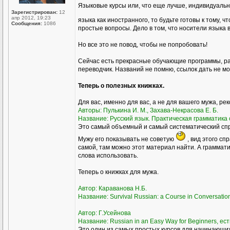
Языковые курсы или, что еще лучше, индивидуаль
Зарегистрирован:
12
апр 2012, 19:23
языка как иностранного, то будьте готовы к тому, ч
Сообщения:
1086
простые вопросы. Дело в том, что носители языка 
Но все это не повод, чтобы не попробовать!
Сейчас есть прекрасные обучающие программы, ра
переводчик. Названий не помню, ссылок дать не мог
Теперь о полезных книжках.
Для вас, именно для вас, а не для вашего мужа, ре
Авторы: Пулькина И. М., Захава-Некрасова Е. Б.
Название: Русский язык. Практическая грамматика с
Это самый объемный и самый систематический спра
Мужу его показывать не советую
, вид этого сп
самой, там можно этот материал найти. А грамматик
слова использовать.
Теперь о книжках для мужа.
Автор: Караванова Н.Б.
Название: Survival Russian: а Course in Conversati
Автор: Г.Усейнова
Название: Russian in an Easy Way for Beginners, ест
Это один из самых простых курсов для начинающих,