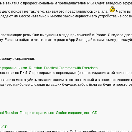
ные занятия с профессиональным преподавателем РКИ будут заведомо эффек
то дело пойдет не так легко, как вам это представлялось сначала.
Часто вы 
владеют им бессознательно и многие закономерности его устройства не осоз
спознающие речь. Они выпущены в виде приложений к iPhone. Я видела две т
у. Если вы найдете что-то в этом роде в Аpp Store, дайте нам ссылку, пожалуй
комендую справочник:
 упражнениями. Russian. Practical Grammar with Exercises.
вочник по РКИ. С примерами, с переводами (разные издания этой книги пре
равочника может убить желание заниматься: он толстый и вгоняет в отчаяние 
а - это наиболее сложная из ваших будущих забот. Если вы будете просто учит
onal Russian. Говорите правильно. Любое издание, есть CD.
ь СD.
 существующих на рынке уже много лет. Сейчас пособие дополнено изданием р