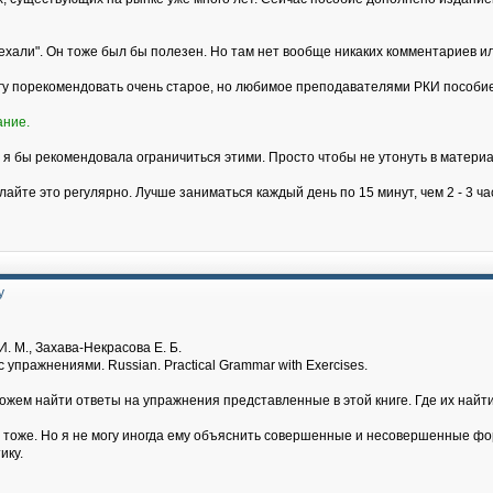
хали". Он тоже был бы полезен. Но там нет вообще никаких комментариев и
огу порекомендовать очень старое, но любимое преподавателями РКИ пособие
ание.
 я бы рекомендовала ограничиться этими. Просто чтобы не утонуть в материа
лайте это регулярно. Лучше заниматься каждый день по 15 минут, чем 2 - 3 ч
у
. М., Захава-Некрасова Е. Б.
 упражнениями. Russian. Practical Grammar with Exercises.
можем найти ответы на упражнения представленные в этой книге. Где их на
т тоже. Но я не могу иногда ему объяснить совершенные и несовершенные фор
ику.