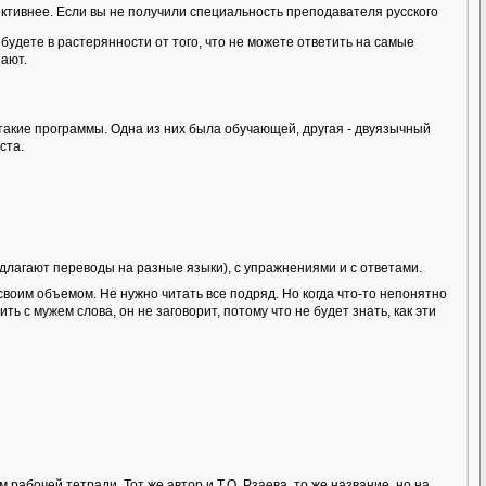
тивнее. Если вы не получили специальность преподавателя русского
будете в растерянности от того, что не можете ответить на самые
нают.
акие программы. Одна из них была обучающей, другая - двуязычный
ста.
длагают переводы на разные языки), с упражнениями и с ответами.
своим объемом. Не нужно читать все подряд. Но когда что-то непонятно
ь с мужем слова, он не заговорит, потому что не будет знать, как эти
абочей тетради. Тот же автор и Т.О. Рзаева, то же название, но на